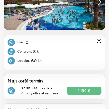
0
Pláž:
m
8
Centrum:
km
60
Letisko:
km
Najskorší termín
07.08. - 14.08.2026
1 199 €
7 nocí / ultra all inclusive