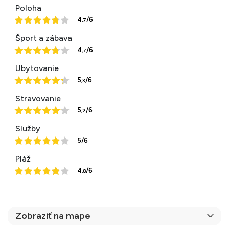
Poloha
4
/6
,7
Šport a zábava
4
/6
,7
Ubytovanie
5
/6
,3
Stravovanie
5
/6
,2
Služby
5/6
Pláž
4
/6
,8
Zobraziť na mape