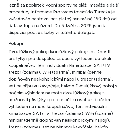
lázně za poplatek: vodní sporty na pláži, masáže a další
procedury Informace Pro vycestování do Turecka je
vyžadován cestovní pas platný minimálně 150 dnů od
data vstupu na území. Do 5. května 2026 jsou k
dispozici pouze služby virtuálního delegáta.
Pokoje
Dvoulůžkový pokoj dvoulůžkový pokoj s možností
přistýlky i pro dospělou osobu s výhledem do okolí
koupelna/wc, fén, individuální klimatizace, SAT/TV,
trezor (zdarma), WiFi (zdarma), minibar (denně
doplňován nealkoholickými nápoji), trezor (zdarma),
set na přípravu kávy/čaje, balkon Dvoulůžkový pokoj s
bočním výhledem na moře dvoulůžkový pokoj s
možností přistýlky i pro dospělou osobu s bočním
výhledem na moře koupelna/wc, fén, individuální
klimatizace, SAT/TV, trezor (zdarma), WiFi (zdarma),
minibar (denně doplňován nealkoholickými nápoji),
trezor (zdarma), set na přípravu kávy/čaje, balkón