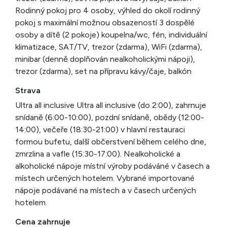
Rodinný pokoj pro 4 osoby, výhled do okolí rodinný
pokoj s maximální možnou obsazeností 3 dospělé
osoby a dítě (2 pokoje) koupelna/wc, fén, individuální
klimatizace, SAT/TV, trezor (zdarma), WiFi (zdarma),
minibar (denně doplňován nealkoholickými nápoji),
trezor (zdarma), set na přípravu kávy/čaje, balkón
Strava
Ultra all inclusive Ultra all inclusive (do 2:00), zahrnuje
snídaně (6:00-10:00), pozdní snídaně, obědy (12:00-
14:00), večeře (18:30-21:00) v hlavní restauraci
formou bufetu, další občerstvení během celého dne,
zmrzlina a vafle (15:30-17:00). Nealkoholické a
alkoholické nápoje místní výroby podáváné v časech a
místech určených hotelem. Vybrané importované
nápoje podávané na místech a v časech určených
hotelem.
Cena zahrnuje