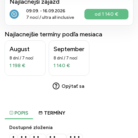
Najlacnejší zájazd
09.09. - 16.09.2026
od 1 140 €
7 nocí / ultra all inclusive
Najlacnejšie termíny podľa mesiaca
August
September
8 dní / 7 nocí
8 dní / 7 nocí
1 198 €
1 140 €
Opýtať sa
POPIS
TERMÍNY
Dostupné zloženia