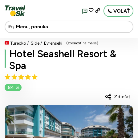
VOLAŤ
AI
Turecko
Side
Evrenseki
(zobraziť na mape)
Hotel Seashell Resort &
Spa
84 %
Zdieľať