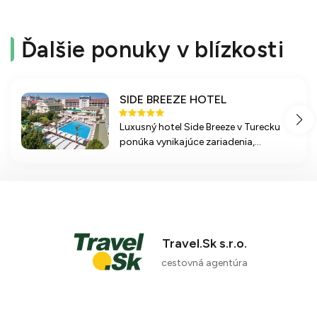
Ďalšie ponuky v blízkosti
SIDE BREEZE HOTEL
Luxusný hotel Side Breeze v Turecku
ponúka vynikajúce zariadenia,
súkromnú pláž a bohaté možnosti
stravovania vrátane all inclusive a á la
carte reštaurácií. Ideálny pre rodiny i
páry, s rôznymi aktivitami a
relaxačnými službami.
Travel.Sk s.r.o.
cestovná agentúra
84 %
6 recenzií