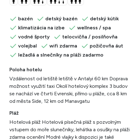
bazén
detský bazén
detský kútik
klimatizácia na izbe
wellness / spa
vodné športy
telocvičňa / posilňovňa
volejbal
wifi zdarma
požičovňa áut
ležadlá a slnečníky na pláži zadarmo
Poloha hotelu
Vzdálenost od letiště letiště v Antalyi 60 km Doprava
možnost využití taxi Okolí hotelový komplex 3 budov
se nachází ve čtvrti Evrenski, přímo u pláže, cca 8 km
od města Side, 12 km od Manavgatu
Pláž
Hotelová pláž Hotelová písečná pláž s pozvolným
vstupem do moře slunečníky, lehátka a osušky na pláži
zdarma ocenění Modré vlajky k dispozici je také