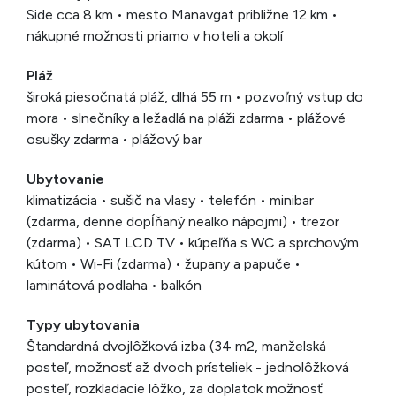
Side cca 8 km • mesto Manavgat približne 12 km •
nákupné možnosti priamo v hoteli a okolí
Pláž
široká piesočnatá pláž, dlhá 55 m • pozvoľný vstup do
mora • slnečníky a ležadlá na pláži zdarma • plážové
osušky zdarma • plážový bar
Ubytovanie
klimatizácia • sušič na vlasy • telefón • minibar
(zdarma, denne dopĺňaný nealko nápojmi) • trezor
(zdarma) • SAT LCD TV • kúpeľňa s WC a sprchovým
kútom • Wi-Fi (zdarma) • župany a papuče •
laminátová podlaha • balkón
Typy ubytovania
Štandardná dvojlôžková izba (34 m2, manželská
posteľ, možnosť až dvoch prísteliek - jednolôžková
posteľ, rozkladacie lôžko, za doplatok možnosť