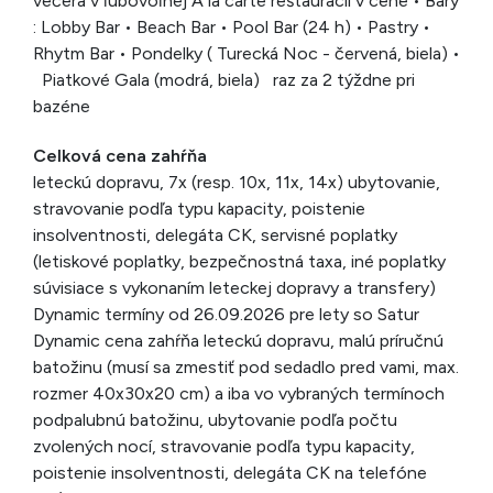
večera v ľubovoľnej A la carte reštaurácii v cene • Bary
: Lobby Bar • Beach Bar • Pool Bar (24 h) • Pastry •
Rhytm Bar • Pondelky ( Turecká Noc - červená, biela) •
Piatkové Gala (modrá, biela) raz za 2 týždne pri
bazéne
Celková cena zahŕňa
leteckú dopravu, 7x (resp. 10x, 11x, 14x) ubytovanie,
stravovanie podľa typu kapacity, poistenie
insolventnosti, delegáta CK, servisné poplatky
(letiskové poplatky, bezpečnostná taxa, iné poplatky
súvisiace s vykonaním leteckej dopravy a transfery)
Dynamic termíny od 26.09.2026 pre lety so Satur
Dynamic cena zahŕňa leteckú dopravu, malú príručnú
batožinu (musí sa zmestiť pod sedadlo pred vami, max.
rozmer 40x30x20 cm) a iba vo vybraných termínoch
podpalubnú batožinu, ubytovanie podľa počtu
zvolených nocí, stravovanie podľa typu kapacity,
poistenie insolventnosti, delegáta CK na telefóne