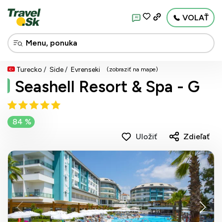
VOLAŤ
AI
Turecko
Side
Evrenseki
(zobraziť na mape)
Seashell Resort & Spa - G
84 %
Uložiť
Zdieľať