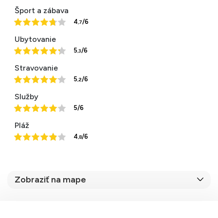
Šport a zábava
4
/6
,7
Ubytovanie
5
/6
,3
Stravovanie
5
/6
,2
Služby
5/6
Pláž
4
/6
,8
Zobraziť na mape