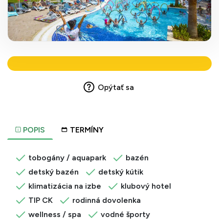
Opýtať sa
POPIS
TERMÍNY
tobogány / aquapark
bazén
detský bazén
detský kútik
klimatizácia na izbe
klubový hotel
TIP CK
rodinná dovolenka
wellness / spa
vodné športy