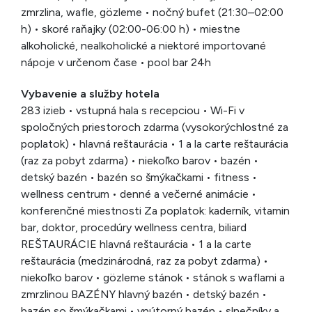
zmrzlina, wafle, gözleme • nočný bufet (21:30–02:00
h) • skoré raňajky (02:00-06:00 h) • miestne
alkoholické, nealkoholické a niektoré importované
nápoje v určenom čase • pool bar 24h
Vybavenie a služby hotela
283 izieb • vstupná hala s recepciou • Wi-Fi v
spoločných priestoroch zdarma (vysokorýchlostné za
poplatok) • hlavná reštaurácia • 1 a la carte reštaurácia
(raz za pobyt zdarma) • niekoľko barov • bazén •
detský bazén • bazén so šmýkačkami • fitness •
wellness centrum • denné a večerné animácie •
konferenčné miestnosti Za poplatok: kaderník, vitamin
bar, doktor, procedúry wellness centra, biliard
REŠTAURÁCIE hlavná reštaurácia • 1 a la carte
reštaurácia (medzinárodná, raz za pobyt zdarma) •
niekoľko barov • gözleme stánok • stánok s waflami a
zmrzlinou BAZÉNY hlavný bazén • detský bazén •
bazén so šmýkačkami • vnútorný bazén • slnečníky a