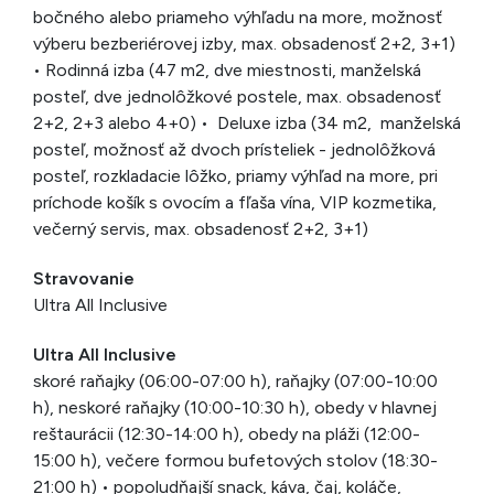
bočného alebo priameho výhľadu na more, možnosť
výberu bezberiérovej izby, max. obsadenosť 2+2, 3+1)
• Rodinná izba (47 m2, dve miestnosti, manželská
posteľ, dve jednolôžkové postele, max. obsadenosť
2+2, 2+3 alebo 4+0) • Deluxe izba (34 m2, manželská
posteľ, možnosť až dvoch prísteliek - jednolôžková
posteľ, rozkladacie lôžko, priamy výhľad na more, pri
príchode košík s ovocím a fľaša vína, VIP kozmetika,
večerný servis, max. obsadenosť 2+2, 3+1)
Stravovanie
Ultra All Inclusive
Ultra All Inclusive
skoré raňajky (06:00-07:00 h), raňajky (07:00-10:00
h), neskoré raňajky (10:00-10:30 h), obedy v hlavnej
reštaurácii (12:30-14:00 h), obedy na pláži (12:00-
15:00 h), večere formou bufetových stolov (18:30-
21:00 h) • popoludňajší snack, káva, čaj, koláče,