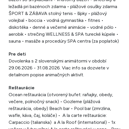
ležadlá pri bazénoch zdarma • plážové osušky zdarma
ŠPORT & ZÁBAVA stolný tenis • šípky • plážový
volejbal • boccia • vodná gymnastika • fitnes •
diskotéka • denné a večerné animácie • vodné pólo •
aerobik • strečing WELLNESS & SPA turecké kúpele •
sauna • masáže a procedúry SPA centra (za poplatok)
Pre deti
Dovolenka s 2 slovenskými animátormi v období
29.06.2026 - 31.08.2026. Viac info sa dozviete v
detailnom popise animačných aktivít.
Reštaurácie
Ocean reštaurácia (otvorený bufet: raňajky, obedy,
večere, polnočný snack) • Gozleme (plážová
reštaurácia, obedy) Beach bar • Pool bar (zmrzlina,
wafle, káva, čaj, koláče) • A la carte reštaurácie:
Carpaccio (talianska) a A la Roof (international) - 1x