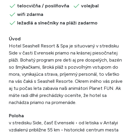
telocvičňa / posilňovňa
volejbal
wifi zdarma
ležadlá a slnečníky na pláži zadarmo
Úvod
Hotel Seashell Resort & Spa je situovaný v stredisku
Side v časti Evrenseki priamo na krásnej piesočnatej
pláži. Bohatý program pre deti aj pre dospelých, bazén
so šmýkačkami, široká pláž s pozvoľným vstupom do
mora, vynikajúca strava, príjemný personál, to všetko
na vás čaká s Seashell Resorte. Okrem iného vás práve
aj tu počas leta zabavia naši animátori Planet FUN. Ak
máte radi dlhé prechádzky oceníte, že hotel sa
nachádza priamo na promenáde.
Poloha
v stredisku Side, časť Evrenseki • od letiska v Antalyi
vzdialený približne 55 km • historické centrum mesta