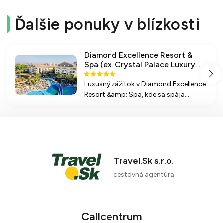
Ďalšie ponuky v blízkosti
Diamond Excellence Resort &
Spa (ex. Crystal Palace Luxury
Resort & Spa)
Luxusný zážitok v Diamond Excellence
Resort &amp; Spa, kde sa spája
moderný komfort s krásnymi plážami
a bohatými možnosťami zábavy pre
všetky vekové kategórie.
Travel.Sk s.r.o.
cestovná agentúra
Callcentrum