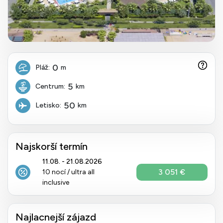
0
Pláž:
m
5
Centrum:
km
50
Letisko:
km
Najskorší termín
11.08. - 21.08.2026
3 051 €
10 nocí / ultra all
inclusive
Najlacnejší zájazd