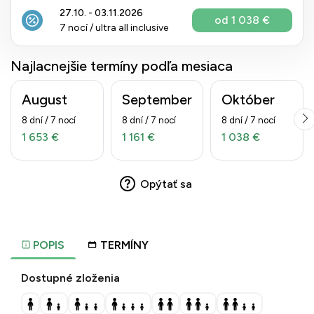
27.10. - 03.11.2026
od 1 038 €
7 nocí / ultra all inclusive
Najlacnejšie termíny podľa mesiaca
August
September
Október
8 dní / 7 nocí
8 dní / 7 nocí
8 dní / 7 nocí
1 653 €
1 161 €
1 038 €
Opýtať sa
POPIS
TERMÍNY
Dostupné zloženia