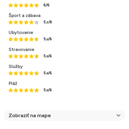
6/6
Šport a zábava
5
/6
,2
Ubytovanie
5
/6
,6
Stravovanie
5
/6
,8
Služby
5
/6
,8
Pláž
5
/6
,8
Zobraziť na mape