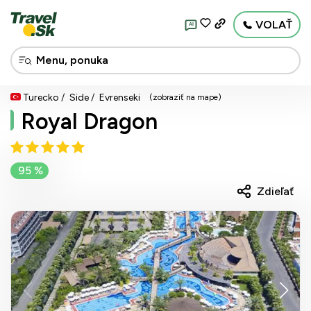
VOLAŤ
AI
Turecko
Side
Evrenseki
(zobraziť na mape)
Royal Dragon
95 %
Zdieľať