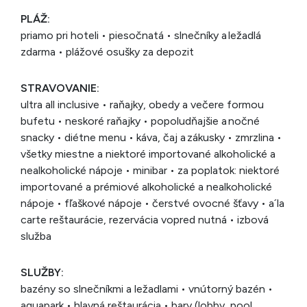
PLÁŽ:
priamo pri hoteli • piesočnatá • slnečníky a ležadlá
zdarma • plážové osušky za depozit
STRAVOVANIE:
ultra all inclusive • raňajky, obedy a večere formou
bufetu • neskoré raňajky • popoludňajšie a nočné
snacky • diétne menu • káva, čaj a zákusky • zmrzlina •
všetky miestne a niektoré importované alkoholické a
nealkoholické nápoje • minibar • za poplatok: niektoré
importované a prémiové alkoholické a nealkoholické
nápoje • fľaškové nápoje • čerstvé ovocné šťavy • a´la
carte reštaurácie, rezervácia vopred nutná • izbová
služba
SLUŽBY:
bazény so slnečníkmi a ležadlami • vnútorný bazén •
aquapark • hlavná reštaurácia • bary (lobby, pool,