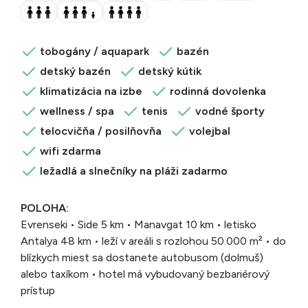
tobogány / aquapark
bazén
detský bazén
detský kútik
klimatizácia na izbe
rodinná dovolenka
wellness / spa
tenis
vodné športy
telocvičňa / posilňovňa
volejbal
wifi zdarma
ležadlá a slnečníky na pláži zadarmo
POLOHA:
Evrenseki • Side 5 km • Manavgat 10 km • letisko
Antalya 48 km • leží v areáli s rozlohou 50.000 m² • do
blízkych miest sa dostanete autobusom (dolmuš)
alebo taxíkom • hotel má vybudovaný bezbariérový
prístup