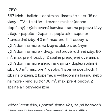
IZBY:
567 izieb • balkón • centrálna klimatizácia • sušič na
vlasy • TV • telefón • trezor • minibar (denne
dopĺňaný) • rýchlovarná kanvica • set na prípravu kávy
a čaju • papuče • župan za poplatok • superior
štandardné izby: 40 m², max. pre 3+1 osoby, s
výhľadom na more, na krajinu alebo s bočným
výhľadom na more • dvojpriestorové rodinné izby: 60
m², max. pre 4 osoby, 2 spálne prepojené dverami, s
výhľadom na more alebo na krajinu • duplex rodinné
izby: 60 m², max. pre 4 osoby, 1 izba na poschodí, 1
izba na prízemí, 2 kúpeľne, s výhľadom na krajinu alebo
na more • king suity: 100 m², max. pre 4 osoby, 2
spálne a 1 obývacia izba
Vážení cestujúci, upozorňujeme Vás, že pri hoteloch,
ktoré majú tobogany (aquaparky), je použitie