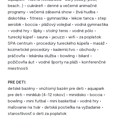
beach...) • cukráreň • denné a večerné animačné
programy • večerná zábavná show • živá hudba •
diskotéka • fitness • gymnastika • lekcie tanca • step
aerobik • boccia • plážový volejbal • vodná gymnastika
• vodné hry • šípky • stolný tenis • vodné pólo •
turecký kúpeľ • sauna • jacuzzi • wifi • za poplatok:
SPA centrum • procedúry tureckého kúpeľa • masáž •
kozmetické procedúry • kaderníctvo • obchody •
práčovňa • lekárska služba • bowling • biliard •
požičovňa áut • vodné športy na pláži • konferenčné
miestnosti
PRE DETI:
detské bazény • vnútorný bazén pre deti • aquapark
pre deti • miniklub (4-12 rokov) • minidisko • boccia •
bowling • mini futbal • mini basketbal • vodné hry •
maľovanie na tvár • detská postieľka na vyžiadanie •
starostlivosť o deti za poplatok