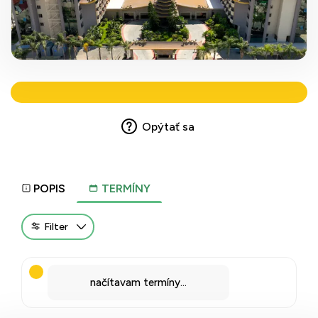
Opýtať sa
POPIS
TERMÍNY
Filter
načítavam termíny...