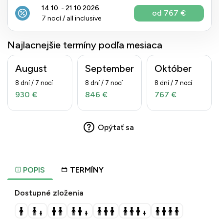
14.10. - 21.10.2026
od 767 €
7 nocí / all inclusive
Najlacnejšie termíny podľa mesiaca
August
September
Október
8 dní / 7 nocí
8 dní / 7 nocí
8 dní / 7 nocí
930 €
846 €
767 €
Opýtať sa
POPIS
TERMÍNY
Dostupné zloženia