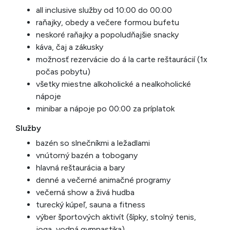
all inclusive služby od 10:00 do 00:00
raňajky, obedy a večere formou bufetu
neskoré raňajky a popoludňajšie snacky
káva, čaj a zákusky
možnosť rezervácie do á la carte reštaurácií (1x
počas pobytu)
všetky miestne alkoholické a nealkoholické
nápoje
minibar a nápoje po 00:00 za príplatok
Služby
bazén so slnečníkmi a ležadlami
vnútorný bazén a tobogany
hlavná reštaurácia a bary
denné a večerné animačné programy
večerná show a živá hudba
turecký kúpeľ, sauna a fitness
výber športových aktivít (šípky, stolný tenis,
joga, vodná gymnastika)