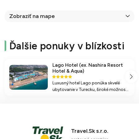
Zobraziť na mape
Ďalšie ponuky v blízkosti
Lago Hotel (ex. Nashira Resort
Hotel & Aqua)
Luxusný hotel Lago ponúka skvelé
ubytovanie v Turecku, široké možnosti
stravovania a zábavy, vrátane
aquaparku a wellness. Ideálny pre
relaxačnú rodinnú dovolenku.
Travel.Sk s.r.o.