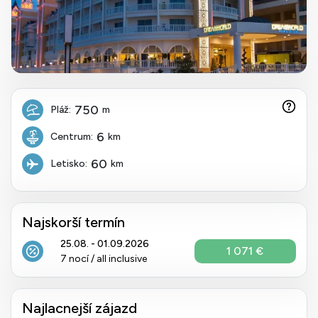
750
Pláž:
m
6
Centrum:
km
60
Letisko:
km
Najskorší termín
25.08. - 01.09.2026
1 071 €
7 nocí / all inclusive
Najlacnejší zájazd