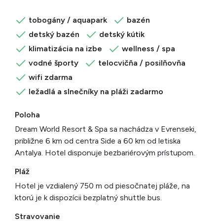
tobogány / aquapark
bazén
detský bazén
detský kútik
klimatizácia na izbe
wellness / spa
vodné športy
telocvičňa / posilňovňa
wifi zdarma
ležadlá a slnečníky na pláži zadarmo
Poloha
Dream World Resort & Spa sa nachádza v Evrenseki,
približne 6 km od centra Side a 60 km od letiska
Antalya. Hotel disponuje bezbariérovým prístupom.
Pláž
Hotel je vzdialený 750 m od piesočnatej pláže, na
ktorú je k dispozícii bezplatný shuttle bus.
Stravovanie