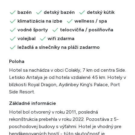
bazén
detský bazén
detský kútik
klimatizácia na izbe
wellness / spa
vodné športy
telocvičňa / posilňovňa
volejbal
wifi zdarma
ležadlá a slnečníky na pláži zadarmo
Poloha
Hotel sa nachádza v obci Colakly, 7 km od centra Side.
Letisko Antalya je od hotela vzdialené 45 km. Hotely v
blízkosti Royal Dragon, Aydinbey King's Palace, Port
Side Resort.
Základné informácie
Hotel bol otvorený v roku 2011, posledná
rekonštrukcia prebehla v roku 2022. Pozostáva z 5-
poschodovej budovy s výťahmi. Hotel je vhodný pre
hendikepovaných hostí - túto skutočnosť je