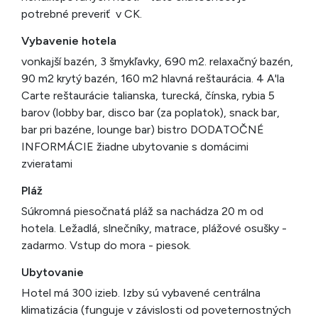
potrebné preveriť v CK.
Vybavenie hotela
vonkajší bazén, 3 šmykľavky, 690 m2. relaxačný bazén,
90 m2 krytý bazén, 160 m2 hlavná reštaurácia. 4 A'la
Carte reštaurácie talianska, turecká, čínska, rybia 5
barov (lobby bar, disco bar (za poplatok), snack bar,
bar pri bazéne, lounge bar) bistro DODATOČNÉ
INFORMÁCIE žiadne ubytovanie s domácimi
zvieratami
Pláž
Súkromná piesočnatá pláž sa nachádza 20 m od
hotela. Ležadlá, slnečníky, matrace, plážové osušky -
zadarmo. Vstup do mora - piesok.
Ubytovanie
Hotel má 300 izieb. Izby sú vybavené centrálna
klimatizácia (funguje v závislosti od poveternostných