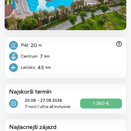
20
Pláž:
m
7
Centrum:
km
45
Letisko:
km
Najskorší termín
20.08. - 27.08.2026
1 360 €
7 nocí / ultra all inclusive
Najlacnejší zájazd