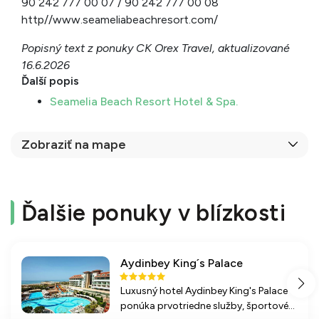
90 242 777 00 07 / 90 242 777 00 08
http//www.seameliabeachresort.com/
Popisný text z ponuky CK Orex Travel, aktualizované
16.6.2026
Ďalší popis
Seamelia Beach Resort Hotel & Spa.
Zobraziť na mape
Ďalšie ponuky v blízkosti
Aydinbey King´s Palace
Luxusný hotel Aydinbey King's Palace
ponúka prvotriedne služby, športové