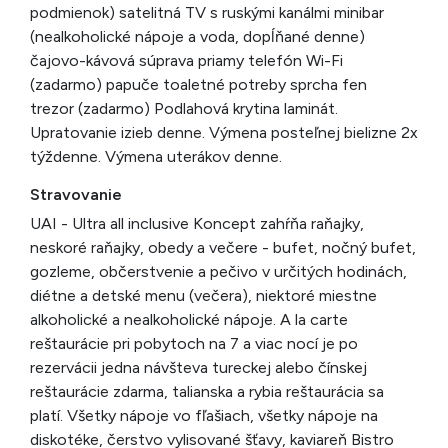
podmienok) satelitná TV s ruskými kanálmi minibar
(nealkoholické nápoje a voda, dopĺňané denne)
čajovo-kávová súprava priamy telefón Wi-Fi
(zadarmo) papuče toaletné potreby sprcha fen
trezor (zadarmo) Podlahová krytina laminát.
Upratovanie izieb denne. Výmena posteľnej bielizne 2x
týždenne. Výmena uterákov denne.
Stravovanie
UAI - Ultra all inclusive Koncept zahŕňa raňajky,
neskoré raňajky, obedy a večere - bufet, nočný bufet,
gozleme, občerstvenie a pečivo v určitých hodinách,
diétne a detské menu (večera), niektoré miestne
alkoholické a nealkoholické nápoje. A la carte
reštaurácie pri pobytoch na 7 a viac nocí je po
rezervácii jedna návšteva tureckej alebo čínskej
reštaurácie zdarma, talianska a rybia reštaurácia sa
platí. Všetky nápoje vo fľašiach, všetky nápoje na
diskotéke, čerstvo vylisované šťavy, kaviareň Bistro