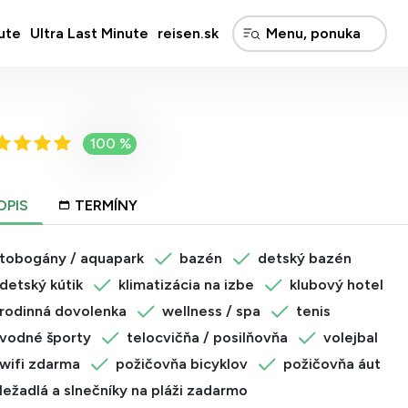
ute
Ultra Last Minute
reisen.sk
100 %
OPIS
TERMÍNY
tobogány / aquapark
bazén
detský bazén
detský kútik
klimatizácia na izbe
klubový hotel
rodinná dovolenka
wellness / spa
tenis
vodné športy
telocvičňa / posilňovňa
volejbal
wifi zdarma
požičovňa bicyklov
požičovňa áut
ležadlá a slnečníky na pláži zadarmo