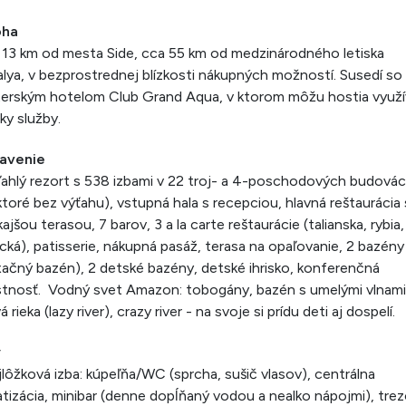
oha
13 km od mesta Side, cca 55 km od medzinárodného letiska
lya, v bezprostrednej blízkosti nákupných možností. Susedí so
erským hotelom Club Grand Aqua, v ktorom môžu hostia využí
ky služby.
avenie
ahlý rezort s 538 izbami v 22 troj- a 4-poschodových budová
ktoré bez výťahu), vstupná hala s recepciou, hlavná reštaurácia 
ajšou terasou, 7 barov, 3 a la carte reštaurácie (talianska, rybia,
cká), patisserie, nákupná pasáž, terasa na opaľovanie, 2 bazény 
xačný bazén), 2 detské bazény, detské ihrisko, konferenčná
tnosť. Vodný svet Amazon: tobogány, bazén s umelými vlnami
vá rieka (lazy river), crazy river - na svoje si prídu deti aj dospelí.
y
lôžková izba: kúpeľňa/WC (sprcha, sušič vlasov), centrálna
atizácia, minibar (denne dopĺňaný vodou a nealko nápojmi), trez