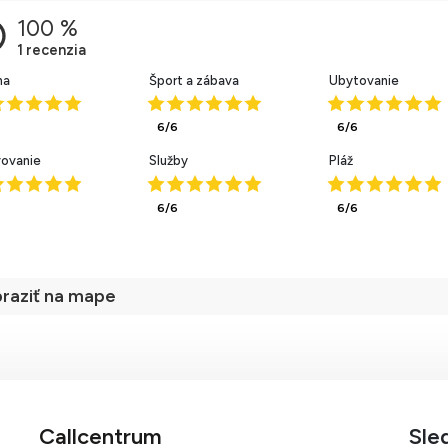
ha
Šport a zábava
Ubytovanie
6/6
6/6
vovanie
Služby
Pláž
6/6
6/6
raziť na mape
Callcentrum
Sle