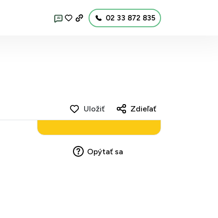
02 33 872 835
AI
Uložiť
Zdieľať
Opýtať sa