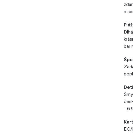
zdar
mies
Pláž
Dlh
krás
bar 
Špo
Zada
popl
Det
Šmyk
česk
- 6.
Kar
EC/