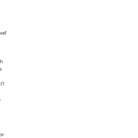
vať
ch
s
(1
,
or