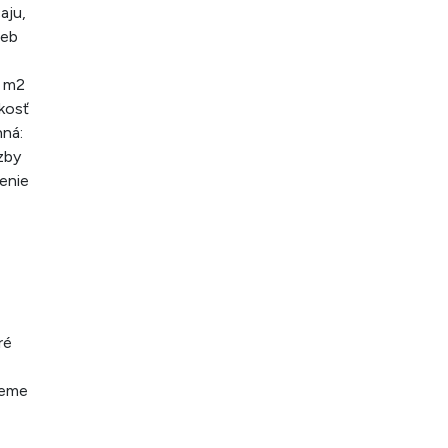
aju,
ieb
3 m2
kosť
nná:
zby
enie
ré
leme