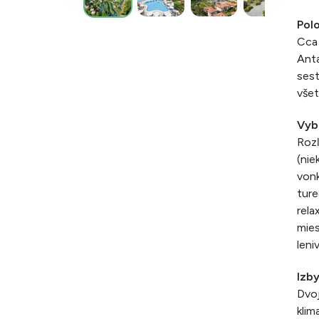
Pol
Cca 
Anta
sest
všet
Vyb
Rozľ
(nie
vonk
ture
rela
mies
leni
Izb
Dvoj
klim