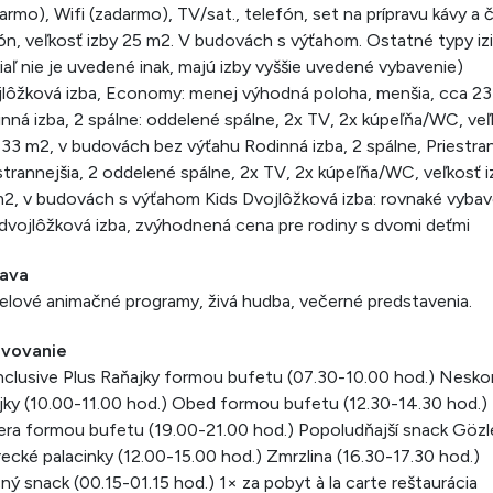
armo), Wifi (zadarmo), TV/sat., telefón, set na prípravu kávy a č
ón, veľkosť izby 25 m2. V budovách s výťahom. Ostatné typy iz
iaľ nie je uvedené inak, majú izby vyššie uvedené vybavenie)
lôžková izba, Economy: menej výhodná poloha, menšia, cca 2
nná izba, 2 spálne: oddelené spálne, 2x TV, 2x kúpeľňa/WC, veľ
 33 m2, v budovách bez výťahu Rodinná izba, 2 spálne, Priestra
strannejšia, 2 oddelené spálne, 2x TV, 2x kúpeľňa/WC, veľkosť i
2, v budovách s výťahom Kids Dvojlôžková izba: rovnaké vybav
dvojlôžková izba, zvýhodnená cena pre rodiny s dvomi deťmi
ava
lové animačné programy, živá hudba, večerné predstavenia.
avovanie
Inclusive Plus Raňajky formou bufetu (07.30-10.00 hod.) Nesko
jky (10.00-11.00 hod.) Obed formou bufetu (12.30-14.30 hod.)
ra formou bufetu (19.00-21.00 hod.) Popoludňajší snack Göz
recké palacinky (12.00-15.00 hod.) Zmrzlina (16.30-17.30 hod.)
ý snack (00.15-01.15 hod.) 1× za pobyt à la carte reštaurácia