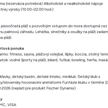
ma (rezervácia potrebná) Alkoholické a nealkoholické nápoje
tnej výroby (10.00-02.00 hod.)
á piesočnatá pláž s pozvoľným vstupom do mora dostupná cez
nu palmovú záhradu. Lehátka, slnečníky a osušky na pláži zadar
na pláži.
rtová ponuka
rmo: fitness, sauna, plážový volejbal, šípky, boccia, stolný teni
atok: vodné športy na pláži, biliard, futbal, bowling, herňa, mas
i
ľavky, detský bazén, detské ihrisko, miniklub. Detský klub s
y/slovensky hovoriacimi animátormi Funtázie klubu v termíne 2
9.2026 (neplatí pre produkt Fischer Dynamix)
ty
MC, VISA.