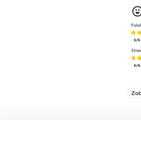
Polo
6/6
Stra
6/6
Zob