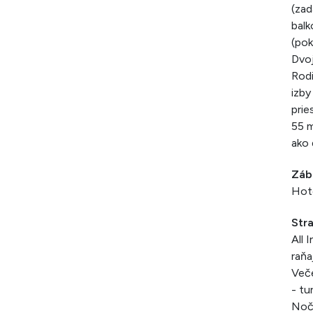
(zad
balk
(pok
Dvoj
Rodi
izby
prie
55 m
ako 
Záb
Hote
Str
All 
raňa
Veče
- tu
Nočn