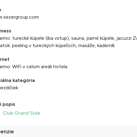
b
.sezergroup.com
lness
rmo: turecké kúpele (iba vstup), sauna, parné kúpele, jacuzzi Z
atok: peeling v tureckých kúpeľoch, masáže, kaderník
rnet
rmo: WiFi v celom areáli hotela.
iálna kategória
iezdičiek
í popis
Club Grand Side
enzie