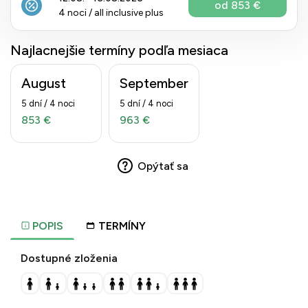
od 853 €
4 noci / all inclusive plus
Najlacnejšie termíny podľa mesiaca
August
September
5 dní / 4 noci
5 dní / 4 noci
853 €
963 €
Opýtať sa
POPIS
TERMÍNY
Dostupné zloženia