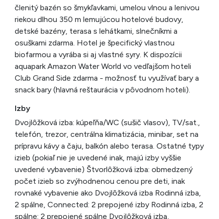
členitý bazén so šmykľavkami, umelou vlnou a lenivou
riekou dlhou 350 m lemujúcou hotelové budovy,
detské bazény, terasa s lehátkami, slnečníkmi a
osuškami zdarma. Hotel je špecifický vlastnou
biofarmou a vyrába si aj vlastné syry. K dispozícii
aquapark Amazon Water World vo vedľajšom hoteli
Club Grand Side zdarma - možnosť tu využívať bary a
snack bary (hlavná reštaurácia v pôvodnom hoteli).
Izby
Dvojlôžková izba: kúpeľňa/WC (sušič vlasov), TV/sat.,
telefón, trezor, centrálna klimatizácia, minibar, set na
prípravu kávy a čaju, balkón alebo terasa. Ostatné typy
izieb (pokiaľ nie je uvedené inak, majú izby vyššie
uvedené vybavenie) Štvorlôžková izba: obmedzený
počet izieb so zvýhodnenou cenou pre deti, inak
rovnaké vybavenie ako Dvojlôžková izba Rodinná izba,
2 spálne, Connected: 2 prepojené izby Rodinná izba, 2
spálne: 2 prepojené spálne Dvojlôžková izba,