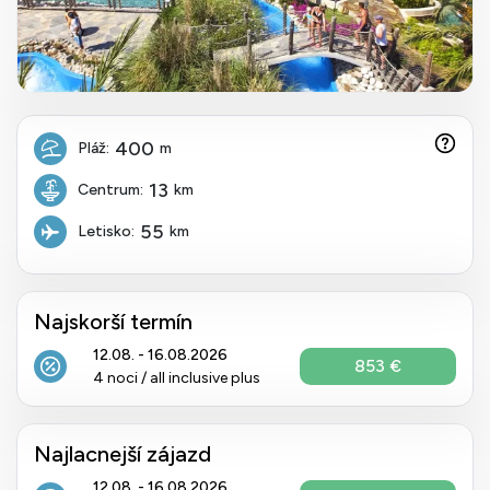
400
Pláž:
m
13
Centrum:
km
55
Letisko:
km
Najskorší termín
12.08. - 16.08.2026
853 €
4 noci / all inclusive plus
Najlacnejší zájazd
12.08. - 16.08.2026