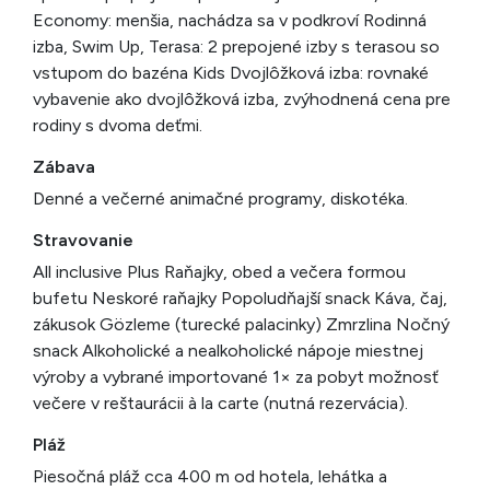
Economy: menšia, nachádza sa v podkroví Rodinná
izba, Swim Up, Terasa: 2 prepojené izby s terasou so
vstupom do bazéna Kids Dvojlôžková izba: rovnaké
vybavenie ako dvojlôžková izba, zvýhodnená cena pre
rodiny s dvoma deťmi.
Zábava
Denné a večerné animačné programy, diskotéka.
Stravovanie
All inclusive Plus Raňajky, obed a večera formou
bufetu Neskoré raňajky Popoludňajší snack Káva, čaj,
zákusok Gözleme (turecké palacinky) Zmrzlina Nočný
snack Alkoholické a nealkoholické nápoje miestnej
výroby a vybrané importované 1× za pobyt možnosť
večere v reštaurácii à la carte (nutná rezervácia).
Pláž
Piesočná pláž cca 400 m od hotela, lehátka a