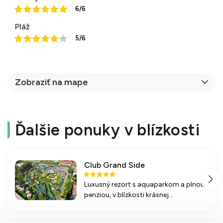
6/6
Pláž
5/6
Zobraziť na mape
Ďalšie ponuky v blízkosti
Club Grand Side
Luxusný rezort s aquaparkom a plnou
penziou, v blízkosti krásnej
piesočnatej pláže.