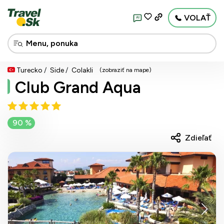
VOLAŤ
AI
Turecko
Side
Colakli
(zobraziť na mape)
Club Grand Aqua
90 %
Zdieľať