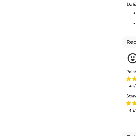
Ďalš
Rec
Polo
4
,9
Stra
4
,9