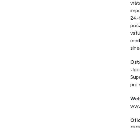
vrát
impo
24-h
poča
vstu
medz
slne
Ost
Upoz
Supe
pre 
Web
www
Ofic
***