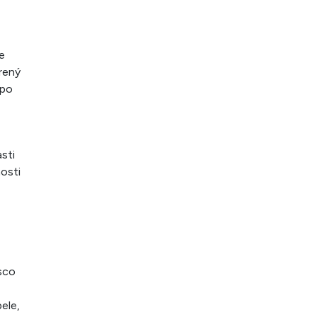
e
rený
 po
sti
osti
isco
ele,