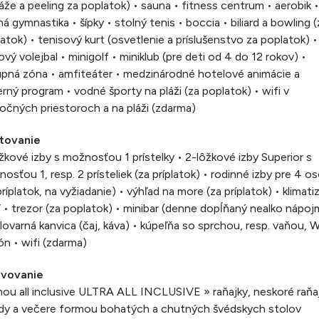
že a peeling za poplatok) • sauna • fitness centrum • aerobik •
á gymnastika • šípky • stolný tenis • boccia • biliard a bowling (
atok) • tenisový kurt (osvetlenie a príslušenstvo za poplatok) •
ový volejbal • minigolf • miniklub (pre deti od 4 do 12 rokov) •
pná zóna • amfiteáter • medzinárodné hotelové animácie a
rný program • vodné športy na pláži (za poplatok) • wifi v
očných priestoroch a na pláži (zdarma)
tovanie
žkové izby s možnosťou 1 prístelky • 2-lôžkové izby Superior s
osťou 1, resp. 2 prísteliek (za príplatok) • rodinné izby pre 4 o
príplatok, na vyžiadanie) • výhľad na more (za príplatok) • klimati
 • trezor (za poplatok) • minibar (denne dopĺňaný nealko nápojm
lovarná kanvica (čaj, káva) • kúpeľňa so sprchou, resp. vaňou, 
ón • wifi (zdarma)
avovanie
ou all inclusive ULTRA ALL INCLUSIVE » raňajky, neskoré raňaj
dy a večere formou bohatých a chutných švédskych stolov