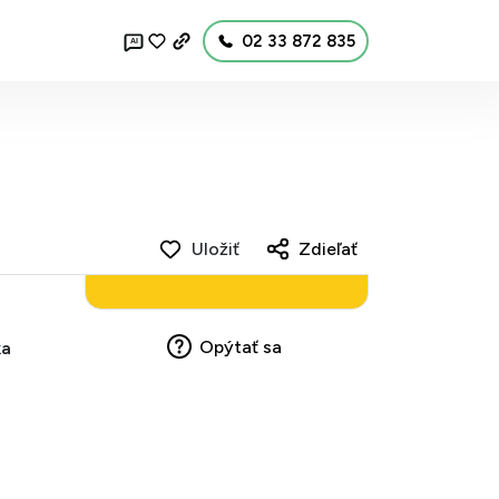
02 33 872 835
AI
Uložiť
Zdieľať
Opýtať sa
ka