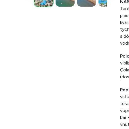
NÁŠ
Tent
pies
kval
tých
s d
vodn
Pol
v bl
Çola
(dos
Pop
vstu
tera
vopr
bar 
vnút