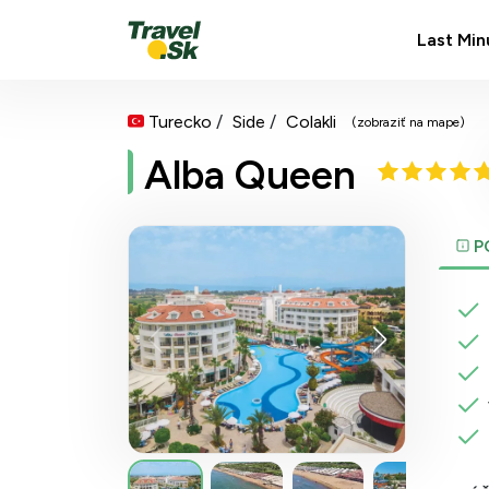
Last Min
Turecko
Side
Colakli
(zobraziť na mape)
Alba Queen
P