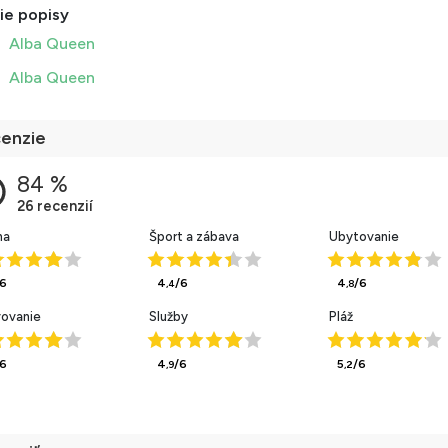
ie popisy
Alba Queen
Alba Queen
enzie
ha
Šport a zábava
Ubytovanie
/6
4
/6
4
/6
,4
,8
vovanie
Služby
Pláž
/6
4
/6
5
/6
,9
,2