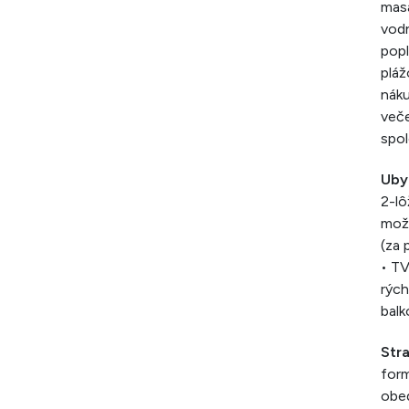
masá
vodn
popl
pláž
náku
veče
spol
Uby
2-lô
možn
(za 
• TV
rých
balk
Str
form
obe