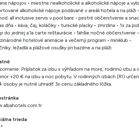
ane nápojov • miestne nealkoholické a alkoholické nápoje a vyb
rtované alkoholické nápoje podávané v areáli hotela a na pláži 
od. all inclusive servis v pool bare • pestré občerstvenie a sna
s dňa • káva, čaj, koláčiky • turecké placky • zmrzlina • 1x za po
p do jednej a´la carte reštaurácie • ľahšie nočné občerstvenie •
inárodné hotelové animácie a večerný program • miniklub •
čníky, ležadlá a plážové osušky pri bazéne a na pláži
atné
ornenie: Príplatok za izbu s výhľadom na more, rodinnú izbu a 
rior +20 € na izbu a noc pobytu. V rodinných izbách (RI) urče
4 osoby je nutné uhradiť 3x cenu základného lôžka.
stránka
.albahotels.com.tr
iálna trieda
**