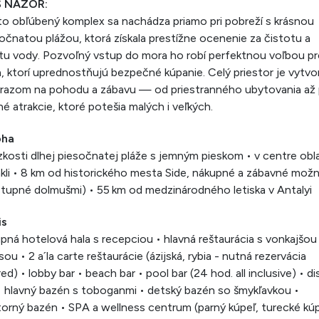
 NÁZOR:
o obľúbený komplex sa nachádza priamo pri pobreží s krásnou
očnatou plážou, ktorá získala prestížne ocenenie za čistotu a
itu vody. Pozvoľný vstup do mora ho robí perfektnou voľbou pr
, ktorí uprednostňujú bezpečné kúpanie. Celý priestor je vytvo
ôrazom na pohodu a zábavu — od priestranného ubytovania až
é atrakcie, ktoré potešia malých i veľkých.
oha
ízkosti dlhej piesočnatej pláže s jemným pieskom • v centre obla
kli • 8 km od historického mesta Side, nákupné a zábavné možn
tupné dolmušmi) • 55 km od medzinárodného letiska v Antalyi
is
pná hotelová hala s recepciou • hlavná reštaurácia s vonkajšou
sou • 2 a´la carte reštaurácie (ázijská, rybia - nutná rezervácia
ed) • lobby bar • beach bar • pool bar (24 hod. all inclusive) • d
• hlavný bazén s toboganmi • detský bazén so šmykľavkou •
orný bazén • SPA a wellness centrum (parný kúpeľ, turecké kúp