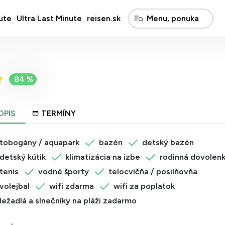
ute
Ultra Last Minute
reisen.sk
84 %
OPIS
TERMÍNY
tobogány / aquapark
bazén
detský bazén
detský kútik
klimatizácia na izbe
rodinná dovolen
tenis
vodné športy
telocvičňa / posilňovňa
volejbal
wifi zdarma
wifi za poplatok
ležadlá a slnečníky na pláži zadarmo