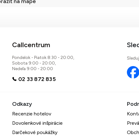
raziť na mape
Callcentrum
Sle
Pondelok - Piatok 8:30 - 20:00,
Sleduj
Sobota 9:00 - 20:00,
Nedeľa 9:00 - 20:00
84 %
02 33 872 835
26 recenzií
Recenzie hotelov
Kont
Dovolenkové inšpirácie
Prevá
Darčekové poukážky
Obch