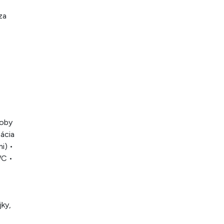
za
soby
zácia
i) •
WC •
ky,