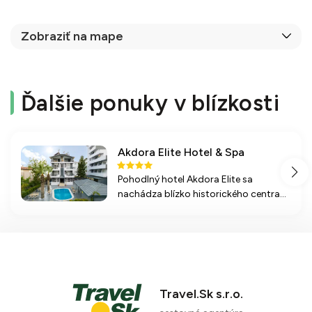
Zobraziť na mape
Ďalšie ponuky v blízkosti
Akdora Elite Hotel & Spa
Pohodlný hotel Akdora Elite sa
nachádza blízko historického centra
Side a ponúka priestranné izby, all
inclusive stravovanie a široké
možnosti relaxácie a zábavy.
Travel.Sk s.r.o.