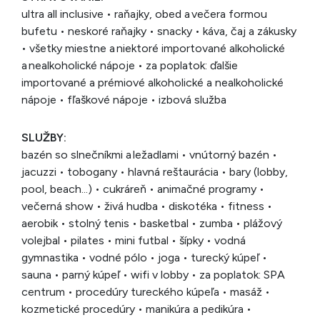
ultra all inclusive • raňajky, obed a večera formou
bufetu • neskoré raňajky • snacky • káva, čaj a zákusky
• všetky miestne a niektoré importované alkoholické
a nealkoholické nápoje • za poplatok: ďalšie
importované a prémiové alkoholické a nealkoholické
nápoje • fľaškové nápoje • izbová služba
SLUŽBY:
bazén so slnečníkmi a ležadlami • vnútorný bazén •
jacuzzi • tobogany • hlavná reštaurácia • bary (lobby,
pool, beach...) • cukráreň • animačné programy •
večerná show • živá hudba • diskotéka • fitness •
aerobik • stolný tenis • basketbal • zumba • plážový
volejbal • pilates • mini futbal • šípky • vodná
gymnastika • vodné pólo • joga • turecký kúpeľ •
sauna • parný kúpeľ • wifi v lobby
•
za poplatok: SPA
centrum • procedúry tureckého kúpeľa • masáž •
kozmetické procedúry • manikúra a pedikúra •