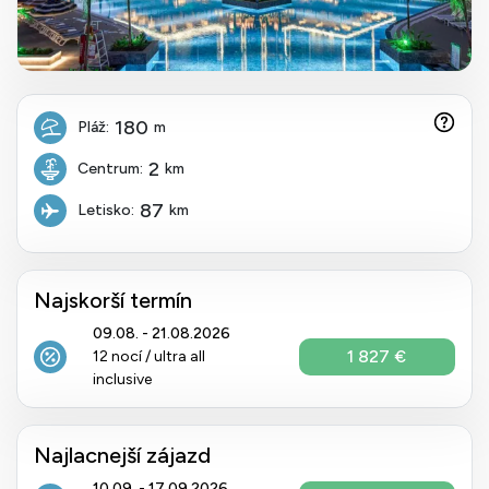
180
Pláž:
m
2
Centrum:
km
87
Letisko:
km
Najskorší termín
09.08. - 21.08.2026
1 827 €
12 nocí / ultra all
inclusive
Najlacnejší zájazd
10.09. - 17.09.2026