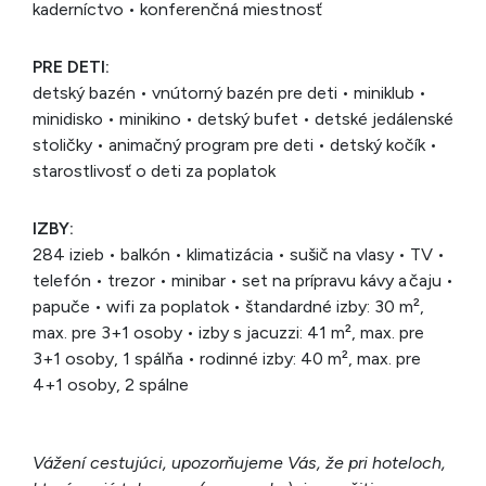
kaderníctvo • konferenčná miestnosť
PRE DETI:
detský bazén • vnútorný bazén pre deti • miniklub •
minidisko • minikino • detský bufet • detské jedálenské
stoličky • animačný program pre deti • detský kočík •
starostlivosť o deti za poplatok
IZBY:
284 izieb • balkón • klimatizácia • sušič na vlasy • TV •
telefón • trezor • minibar • set na prípravu kávy a čaju •
papuče • wifi za poplatok • štandardné izby: 30 m²,
max. pre 3+1 osoby • izby s jacuzzi: 41 m², max. pre
3+1 osoby, 1 spálňa • rodinné izby: 40 m², max. pre
4+1 osoby, 2 spálne
Vážení cestujúci, upozorňujeme Vás, že pri hoteloch,