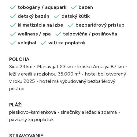
tobogány / aquapark
bazén
detský bazén
detský kútik
klimatizácia na izbe
bezbariérový prístup
wellness / spa
telocvičňa / posilňovňa
volejbal
wifi za poplatok
POLOHA:
Side 23 km • Manavgat 23 km • letisko Antalya 87 km •
leží v areáli s rozlohou 35.000 m² • hotel bol otvorený
v roku 2025 • hotel má vybudovaný bezbariérový
prístup
PLÁŽ:
pieskovo-kamienková • slnečníky a ležadlá zdarma •
pavilóny za poplatok
STRAVOVANIE: