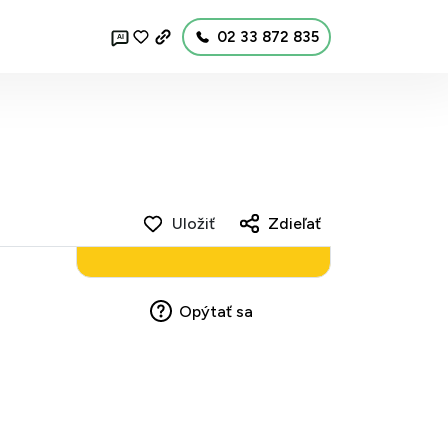
02 33 872 835
AI
Uložiť
Zdieľať
Opýtať sa