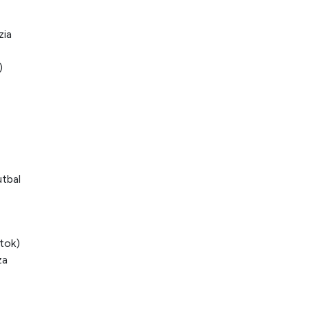
zia
)
utbal
tok)
za