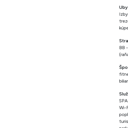
Uby
Izby
trez
kúpe
Str
BB -
(raň
Špo
fitn
bili
Slu
SPA 
Wi-F
popl
turi