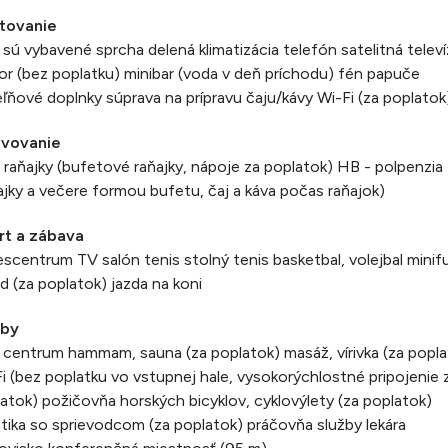
tovanie
 sú vybavené sprcha delená klimatizácia telefón satelitná televí
or (bez poplatku) minibar (voda v deň príchodu) fén papuče
ľňové doplnky súprava na prípravu čaju/kávy Wi-Fi (za poplatok
avovanie
 raňajky (bufetové raňajky, nápoje za poplatok) HB - polpenzia
ajky a večere formou bufetu, čaj a káva počas raňajok)
rt a zábava
escentrum TV salón tenis stolný tenis basketbal, volejbal minif
ard (za poplatok) jazda na koni
žby
centrum hammam, sauna (za poplatok) masáž, vírivka (za popla
i (bez poplatku vo vstupnej hale, vysokorýchlostné pripojenie 
atok) požičovňa horských bicyklov, cyklovýlety (za poplatok)
stika so sprievodcom (za poplatok) práčovňa služby lekára