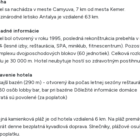
oha
el sa nachádza v meste Camyuva, 7 km od mesta Kemer.
inárodné letisko Antalya je vzdialené 63 km.
ladné informácie
l bol otvorený v roku 1995, posledná rekonštrukcia prebehla v
 (lesné izby, reštaurácia, SPA, miniklub, fitnescentrum). Pozo
mplexu dvojposchodových blokov (60 jednotiek). Celková rozl
lu je 30 000 m. Hotel neubytuje hostí so zdravotným postihnu
avenie hotela
ajší bazén (290 m) - otvorený iba počas letnej sezóny reštaurá
80 osôb lobby bar, bar pri bazéne Dôležité informácie domáce
ratá sú povolené (za poplatok)
jná kamienková pláž je od hotela vzdialená 6 km. Na pláž premá
rát denne bezplatná kyvadlová doprava. Slnečníky, plážové osu
poplatku.