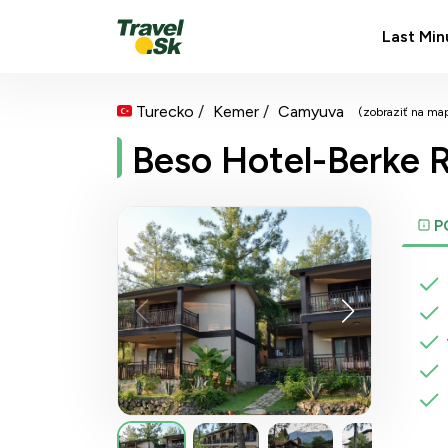
Last Min
Turecko
Kemer
Camyuva
(zobraziť na ma
Beso Hotel-Berke 
P