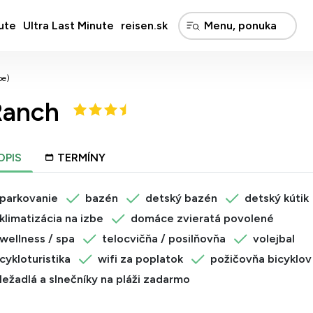
ute
Ultra Last Minute
reisen.sk
pe)
Ranch
OPIS
TERMÍNY
parkovanie
bazén
detský bazén
detský kútik
klimatizácia na izbe
domáce zvieratá povolené
wellness / spa
telocvičňa / posilňovňa
volejbal
cykloturistika
wifi za poplatok
požičovňa bicyklov
ležadlá a slnečníky na pláži zadarmo