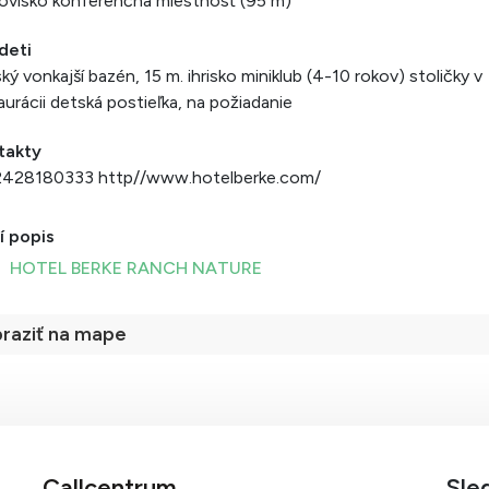
ovisko konferenčná miestnosť (95 m)
deti
ký vonkajší bazén, 15 m. ihrisko miniklub (4-10 rokov) stoličky v
aurácii detská postieľka, na požiadanie
takty
2428180333 http//www.hotelberke.com/
í popis
HOTEL BERKE RANCH NATURE
raziť na mape
Callcentrum
Sle