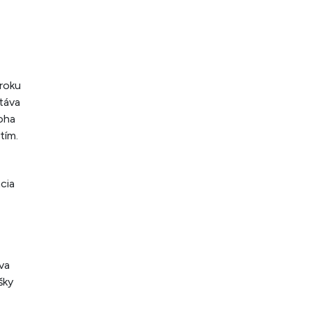
 roku
stáva
oha
tím.
cia
va
šky