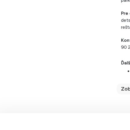
park
Pre 
dets
rešt
Kon
90 
Ďalš
Zob