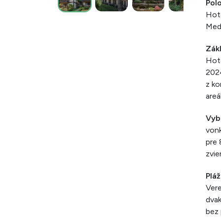
Pol
Hot
Medz
Zák
Hote
2024
z ko
areá
Vyb
vonk
pre 
zvie
Pláž
Vere
dvak
bez 