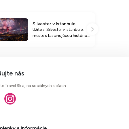
Silvester v Istanbule
Užite si Silvester v Istanbule,
meste s fascinujúcou históriou
a energiou, kde sa slávnostná
atmosféra zosúlaďuje s
orientálnou kultúrou.
Nezabudnuteľné zážitky a
výnimočné pamiatky čakajú na
vás.
dujte nás
te Travel.Sk aj na sociálnych sieťach.