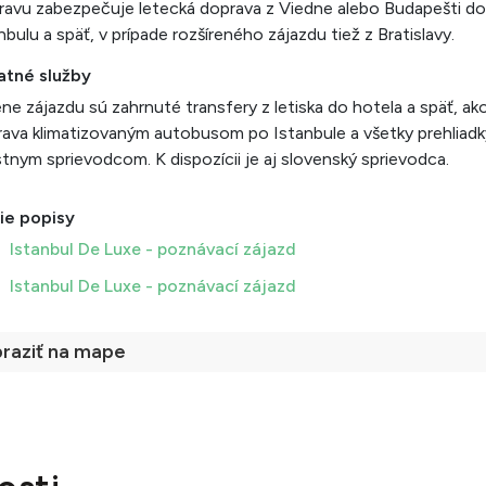
avu zabezpečuje letecká doprava z Viedne alebo Budapešti do
nbulu a späť, v prípade rozšíreného zájazdu tiež z Bratislavy.
atné služby
ne zájazdu sú zahrnuté transfery z letiska do hotela a späť, ako
ava klimatizovaným autobusom po Istanbule a všetky prehliadk
tnym sprievodcom. K dispozícii je aj slovenský sprievodca.
ie popisy
Istanbul De Luxe - poznávací zájazd
Istanbul De Luxe - poznávací zájazd
raziť na mape