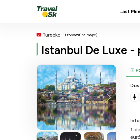
Last Min
Turecko
(zobraziť na mape)
Istanbul De Luxe -
P
Dos
Inf
1. d
euró