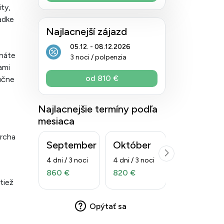
ty,
adke
Najlacnejší zájazd
05.12. - 08.12.2026
tnáte
3 noci / polpenzia
ami
od 810 €
učne
Najlacnejšie termíny podľa
mesiaca
prcha
September
Október
Decembe
4 dni / 3 noci
4 dni / 3 noci
4 dni / 3 noci
860 €
820 €
810 €
tiež
Opýtať sa