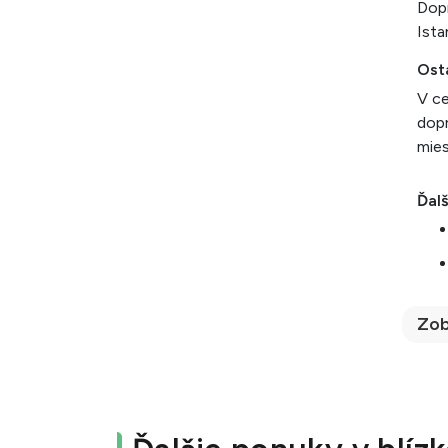
Dopr
Ista
Ost
V ce
dopr
mies
Ďalš
Zob