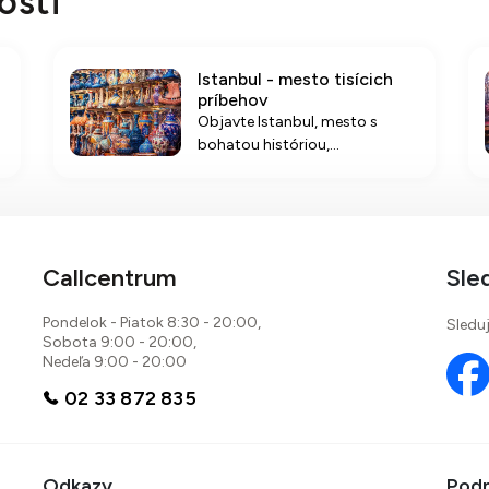
osti
Istanbul - mesto tisícich
príbehov
Objavte Istanbul, mesto s
bohatou históriou,
dychberúcimi pamiatkami a
orientálnou atmosférou. Užite
si profesionálne vedené
prehliadky, komfortné
ubytovanie a autentické zážitky
Callcentrum
Sle
počas 4-dňového
poznávacieho zájazdu.
Pondelok - Piatok 8:30 - 20:00,
Sleduj
Sobota 9:00 - 20:00,
Nedeľa 9:00 - 20:00
02 33 872 835