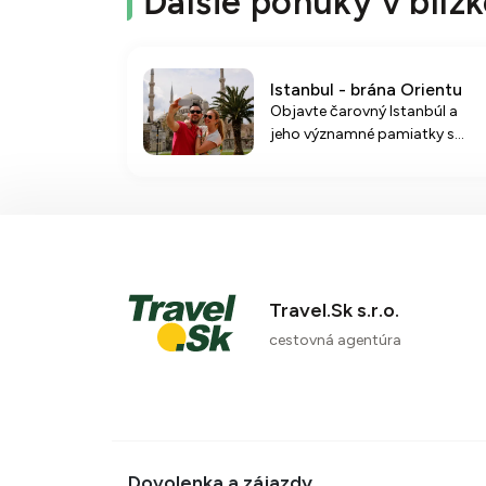
Ďalšie ponuky v blízk
Istanbul - brána Orientu
Objavte čarovný Istanbúl a
jeho významné pamiatky s
ubytovaním v pohodlnom 4*
hoteli a raňajkami v ponuke.
Travel.Sk s.r.o.
cestovná agentúra