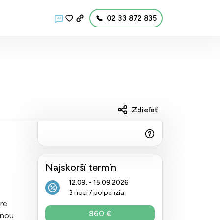
02 33 872 835
AI
Zdieľať
Najskorší termín
12.09. - 15.09.2026
3 noci / polpenzia
tre
860 €
nnou