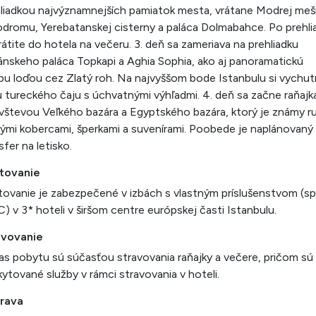
liadkou najvýznamnejších pamiatok mesta, vrátane Modrej meši
dromu, Yerebatanskej cisterny a paláca Dolmabahce. Po prehli
rátite do hotela na večeru. 3. deň sa zameriava na prehliadku
ánskeho paláca Topkapi a Aghia Sophia, ako aj panoramatickú
bu loďou cez Zlatý roh. Na najvyššom bode Istanbulu si vychu
u tureckého čaju s úchvatnými výhľadmi. 4. deň sa začne raňajk
vštevou Veľkého bazára a Egyptského bazára, ktorý je známy r
ými kobercami, šperkami a suvenírami. Poobede je naplánovaný
sfer na letisko.
tovanie
ovanie je zabezpečené v izbách s vlastným príslušenstvom (s
) v 3* hoteli v širšom centre európskej časti Istanbulu.
avovanie
s pobytu sú súčasťou stravovania raňajky a večere, pričom sú 
ytované služby v rámci stravovania v hoteli.
rava