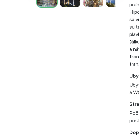
preh
Hipo
sa v
sult
plav
šálk
a ná
tkan
tran
Uby
Ubyt
a WC
Str
Poča
posk
Dop