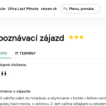
ute
Ultra Last Minute
reisen.sk
 poznávací zájazd
OPIS
TERMÍNY
tupné zloženia
ormácie o zájazde
eň zahŕňa odlet do Istanbulu a ubytovanie v hoteli v širšom cen
pskej časti mesta, s večerou. 2. deň začína raňajkami a celode