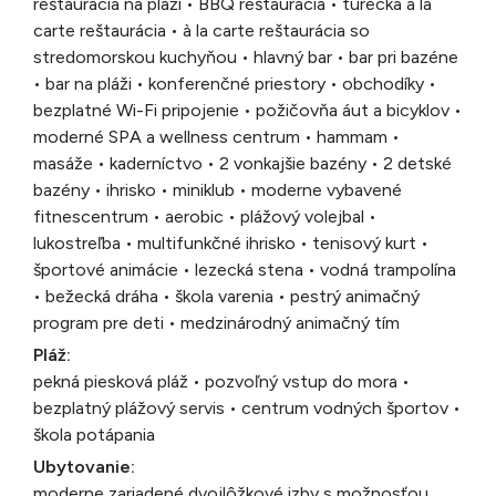
reštaurácia na pláži • BBQ reštaurácia • turecká à la
carte reštaurácia • à la carte reštaurácia so
stredomorskou kuchyňou • hlavný bar • bar pri bazéne
• bar na pláži • konferenčné priestory • obchodíky •
bezplatné Wi-Fi pripojenie • požičovňa áut a bicyklov •
moderné SPA a wellness centrum • hammam •
masáže • kaderníctvo • 2 vonkajšie bazény • 2 detské
bazény • ihrisko • miniklub • moderne vybavené
fitnescentrum • aerobic • plážový volejbal •
lukostreľba • multifunkčné ihrisko • tenisový kurt •
športové animácie • lezecká stena • vodná trampolína
• bežecká dráha • škola varenia • pestrý animačný
program pre deti • medzinárodný animačný tím
Pláž:
pekná piesková pláž • pozvoľný vstup do mora •
bezplatný plážový servis • centrum vodných športov •
škola potápania
Ubytovanie:
moderne zariadené dvojlôžkové izby s možnosťou