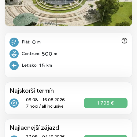
0
Pláž:
m
500
Centrum:
m
15
Letisko:
km
Najskorší termín
09.08. - 16.08.2026
1 798 €
7 nocí / all inclusive
Najlacnejší zájazd
27.09. - 04.10.2026