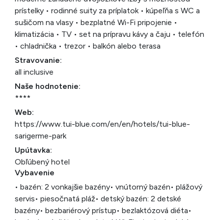
prístelky • rodinné suity za príplatok • kúpeľňa s WC a
sušičom na vlasy • bezplatné Wi-Fi pripojenie •
klimatizácia • TV • set na prípravu kávy a čaju • telefón
• chladnička • trezor • balkón alebo terasa
Stravovanie:
all inclusive
Naše hodnotenie:
****
Web:
https://www.tui-blue.com/en/en/hotels/tui-blue-
sarigerme-park
Upútavka:
Obľúbený hotel
Vybavenie
• bazén: 2 vonkajšie bazény
• vnútorný bazén
• plážový
servis
• piesočnatá pláž
• detský bazén: 2 detské
bazény
• bezbariérový prístup
• bezlaktózová diéta
•