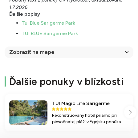
1.7.2026
Ďalšie popisy
Tui Blue Sarigerme Park
TUI BLUE Sarigerme Park
Zobraziť na mape
Ďalšie ponuky v blízkosti
TUI Magic Life Sarigerme
Rekonštruovaný hotel priamo pri
piesočnatej pláži v Egejsku ponúka
široké možnosti pre zábavu a relaxáciu
pre všetkých návštevníkov.