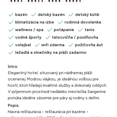
bazén
detský bazén
detský kútik
klimatizácia na izbe
rodinná dovolenka
wellness / spa
potápanie
tenis
vodné športy
telocvičňa / posilňovňa
volejbal
wifi zdarma
požičovňa áut
ležadlá a slnečníky na pláži zadarmo
Intro:
Elegantný hotel, situovaný pri nádhernej pláži
ocenenej Modrou vlajkou, je ideálnou voľbou pre
hostí, ktorí hľadajú kvalitné služby a dokonalý oddych.
V príjemnom prostredí neďaleko mestečka Sarigerme
ponúka ideálne zázemie pre páry aj rodiny s deťmi.
Popis:
hlavná reštaurácia • reštaurácia pri bazéne •