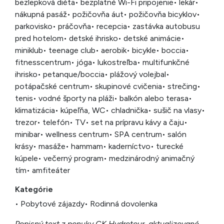
bezlepková diéta
• bezplatné Wi-Fi pripojenie
• lekár
•
nákupná pasáž
• požičovňa áut
• požičovňa bicyklov
•
parkovisko
• práčovňa
• recepcia
• zastávka autobusu
pred hotelom
• detské ihrisko
• detské animácie
•
miniklub
• teenage club
• aerobik
• bicykle
• boccia
•
fitnesscentrum
• jóga
• lukostreľba
• multifunkčné
ihrisko
• petanque/boccia
• plážový volejbal
•
potápačské centrum
• skupinové cvičenia
• strečing
•
tenis
• vodné športy na pláži
• balkón alebo terasa
•
klimatizácia
• kúpeľňa, WC
• chladnička
• sušič na vlasy
•
trezor
• telefón
• TV
• set na prípravu kávy a čaju
•
minibar
• wellness centrum
• SPA centrum
• salón
krásy
• masáže
• hammam
• kaderníctvo
• turecké
kúpele
• večerný program
• medzinárodný animačný
tím
• amfiteáter
Kategórie
• Pobytové zájazdy
• Rodinná dovolenka
Popisný text z ponuky CK Hydrotour, aktualizované