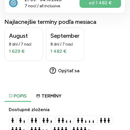
od 1 482 €
7 nocí / all inclusive
Najlacnejšie termíny podľa mesiaca
August
September
8 dní / 7 nocí
8 dní / 7 nocí
1 629 €
1 482 €
Opýtať sa
POPIS
TERMÍNY
Dostupné zloženia