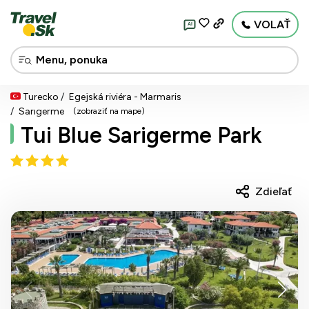
VOLAŤ
AI
Turecko
Egejská riviéra - Marmaris
Sarıgerme
(zobraziť na mape)
Tui Blue Sarigerme Park
Zdieľať