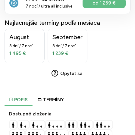
od 1 239 €
7 nocí / ultra all inclusive
Najlacnejšie termíny podľa mesiaca
August
September
8 dní / 7 nocí
8 dní / 7 nocí
1 495 €
1 239 €
Opýtať sa
POPIS
TERMÍNY
Dostupné zloženia