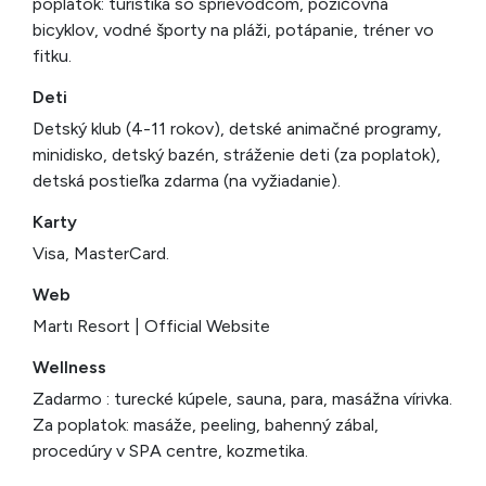
poplatok: turistika so sprievodcom, požičovňa
bicyklov, vodné športy na pláži, potápanie, tréner vo
fitku.
Deti
Detský klub (4-11 rokov), detské animačné programy,
minidisko, detský bazén, stráženie deti (za poplatok),
detská postieľka zdarma (na vyžiadanie).
Karty
Visa, MasterCard.
Web
Martı Resort | Official Website
Wellness
Zadarmo : turecké kúpele, sauna, para, masážna vírivka.
Za poplatok: masáže, peeling, bahenný zábal,
procedúry v SPA centre, kozmetika.