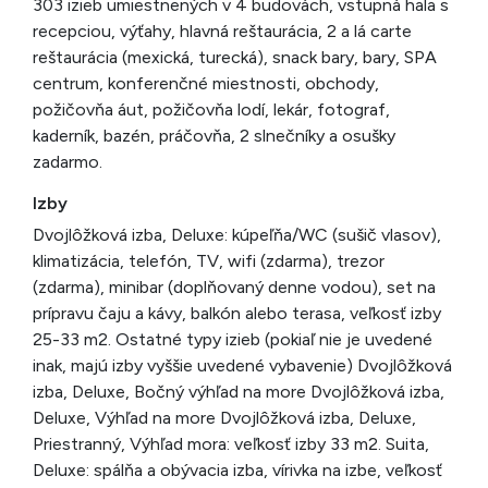
303 izieb umiestnených v 4 budovách, vstupná hala s
recepciou, výťahy, hlavná reštaurácia, 2 a lá carte
reštaurácia (mexická, turecká), snack bary, bary, SPA
centrum, konferenčné miestnosti, obchody,
požičovňa áut, požičovňa lodí, lekár, fotograf,
kaderník, bazén, práčovňa, 2 slnečníky a osušky
zadarmo.
Izby
Dvojlôžková izba, Deluxe: kúpeľňa/WC (sušič vlasov),
klimatizácia, telefón, TV, wifi (zdarma), trezor
(zdarma), minibar (doplňovaný denne vodou), set na
prípravu čaju a kávy, balkón alebo terasa, veľkosť izby
25-33 m2. Ostatné typy izieb (pokiaľ nie je uvedené
inak, majú izby vyššie uvedené vybavenie) Dvojlôžková
izba, Deluxe, Bočný výhľad na more Dvojlôžková izba,
Deluxe, Výhľad na more Dvojlôžková izba, Deluxe,
Priestranný, Výhľad mora: veľkosť izby 33 m2. Suita,
Deluxe: spálňa a obývacia izba, vírivka na izbe, veľkosť