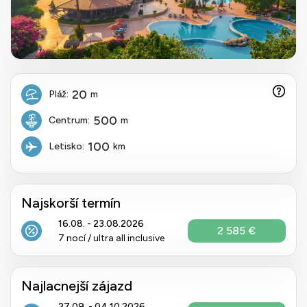
20
Pláž:
m
500
Centrum:
m
100
Letisko:
km
Najskorší termín
16.08. - 23.08.2026
2 585 €
7 nocí / ultra all inclusive
Najlacnejší zájazd
27.09. - 04.10.2026