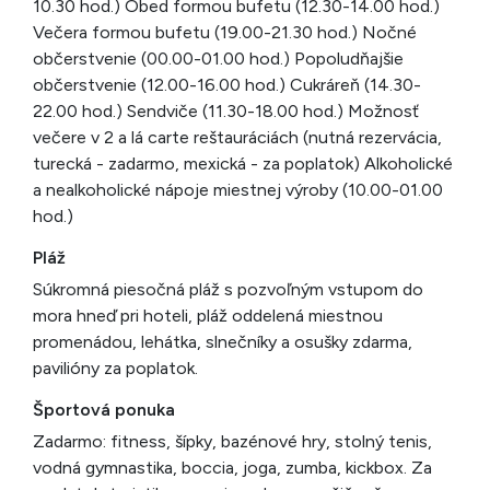
10.30 hod.) Obed formou bufetu (12.30-14.00 hod.)
Večera formou bufetu (19.00-21.30 hod.) Nočné
občerstvenie (00.00-01.00 hod.) Popoludňajšie
občerstvenie (12.00-16.00 hod.) Cukráreň (14.30-
22.00 hod.) Sendviče (11.30-18.00 hod.) Možnosť
večere v 2 a lá carte reštauráciách (nutná rezervácia,
turecká - zadarmo, mexická - za poplatok) Alkoholické
a nealkoholické nápoje miestnej výroby (10.00-01.00
hod.)
Pláž
Súkromná piesočná pláž s pozvoľným vstupom do
mora hneď pri hoteli, pláž oddelená miestnou
promenádou, lehátka, slnečníky a osušky zdarma,
pavilióny za poplatok.
Športová ponuka
Zadarmo: fitness, šípky, bazénové hry, stolný tenis,
vodná gymnastika, boccia, joga, zumba, kickbox. Za