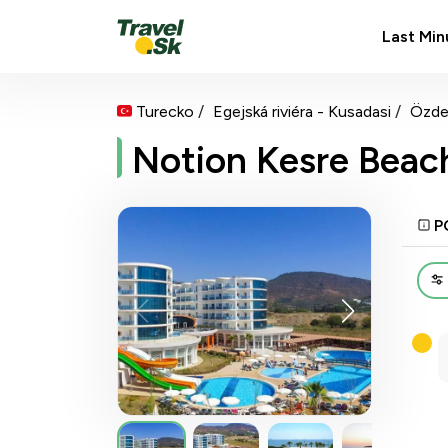
Last Min
Turecko
Egejská riviéra - Kusadasi
Özde
Notion Kesre Beac
P