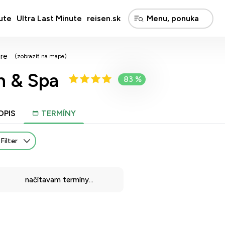
ute
Ultra Last Minute
reisen.sk
re
(zobraziť na mape)
h & Spa
83 %
OPIS
TERMÍNY
Filter
načítavam termíny...