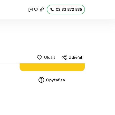
02 33 872 835
AI
Uložiť
Zdieľať
Opýtať sa