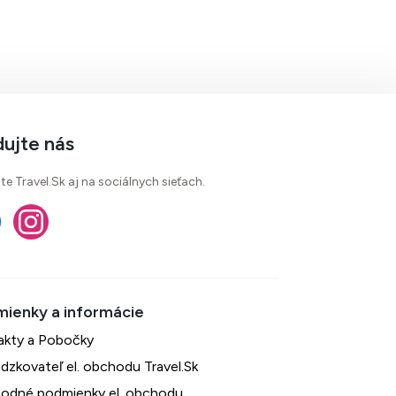
dujte nás
te Travel.Sk aj na sociálnych sieťach.
akty a Pobočky
dzkovateľ el. obchodu Travel.Sk
odné podmienky el. obchodu