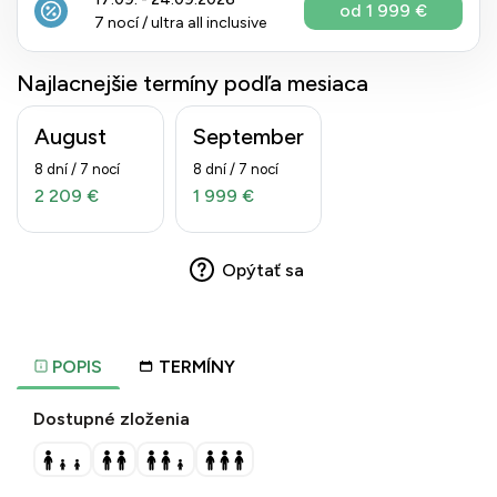
od 1 999 €
7 nocí / ultra all inclusive
Najlacnejšie termíny podľa mesiaca
August
September
8 dní / 7 nocí
8 dní / 7 nocí
2 209 €
1 999 €
Opýtať sa
POPIS
TERMÍNY
Dostupné zloženia