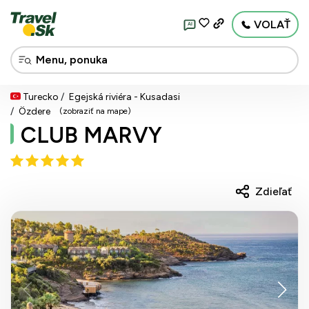
VOLAŤ
AI
Turecko
Egejská riviéra - Kusadasi
Özdere
(zobraziť na mape)
CLUB MARVY
Zdieľať