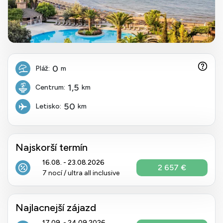
0
Pláž:
m
1,5
Centrum:
km
50
Letisko:
km
Najskorší termín
16.08. - 23.08.2026
2 657 €
7 nocí / ultra all inclusive
Najlacnejší zájazd
17.09. - 24.09.2026