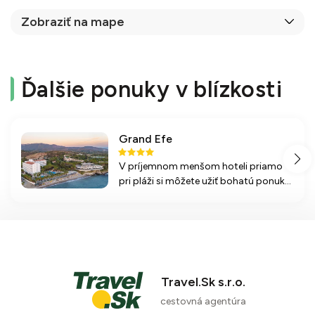
Zobraziť na mape
Ďalšie ponuky v blízkosti
Grand Efe
V príjemnom menšom hoteli priamo
pri pláži si môžete užiť bohatú ponuku
služieb, moderné izby,
zrekonštruované bazény a množstvo
športových aktivít.
Travel.Sk s.r.o.
cestovná agentúra