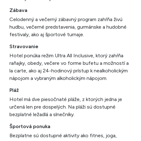
Zábava
Celodenný a večerný zábavný program zahŕňa živú
hudbu, večerné predstavenia, gurmánske a hudobné
festivaly, ako aj športové turnaje.
Stravovanie
Hotel ponúka režim Ultra All Inclusive, ktorý zahŕňa
raňajky, obedy, večere vo forme bufetu a možností a
la carte, ako aj 24-hodinový prístup k nealkoholickým
nápojom a vybraným alkoholickým nápojom.
Pláž
Hotel má dve piesočnaté pláže, z ktorých jedna je
určená len pre dospelých. Na pláži sú dostupné
bezplatné ležadlá a slnečníky.
Športová ponuka
Bezplatne sú dostupné aktivity ako fitnes, joga,