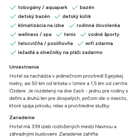
tobogány / aquapark
bazén
detský bazén
detský kútik
klimatizácia na izbe
rodinná dovolenka
wellness / spa
tenis
vodné športy
telocvičňa / posilňovňa
wifi zdarma
ležadlá a slnečníky na pláži zadarmo
Umiestnenie
Hotel sa nachádza v jedinečnom prostredí Egejskej
riviéry, asi 50 km od letiska v Izmire a 1,5 km od centra
Özdere. Je rozdelený na dve časti - jednu pre rodiny s
deťmi a druhú len pre dospelých, pričom ide o miesto,
ktoré spája prírodu, relax a prvotriedne služby.
Zariadenie
Hotel má 339 izieb rozložených medzi hlavnou a
záhradnými budovami. Zariadenie zahŕňa: