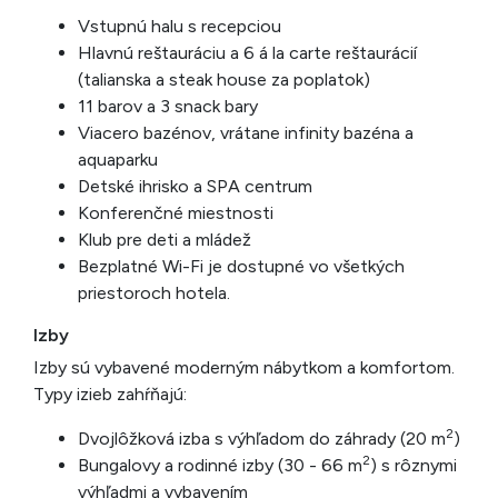
Vstupnú halu s recepciou
Hlavnú reštauráciu a 6 á la carte reštaurácií
(talianska a steak house za poplatok)
11 barov a 3 snack bary
Viacero bazénov, vrátane infinity bazéna a
aquaparku
Detské ihrisko a SPA centrum
Konferenčné miestnosti
Klub pre deti a mládež
Bezplatné Wi-Fi je dostupné vo všetkých
priestoroch hotela.
Izby
Izby sú vybavené moderným nábytkom a komfortom.
Typy izieb zahŕňajú:
2
Dvojlôžková izba s výhľadom do záhrady (20 m
)
2
Bungalovy a rodinné izby (30 - 66 m
) s rôznymi
výhľadmi a vybavením