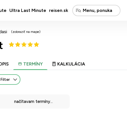
ute
Ultra Last Minute
reisen.sk
dasi
(zobraziť na mape)
t
OPIS
TERMÍNY
KALKULÁCIA
Filter
načítavam termíny...