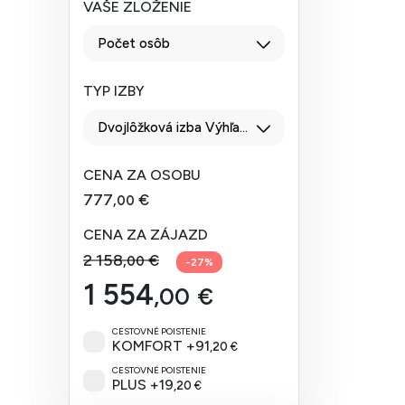
VAŠE ZLOŽENIE
Počet osôb
TYP IZBY
Dvojlôžková izba Výhľad na krajinu
CENA ZA OSOBU
777
€
,00
CENA ZA ZÁJAZD
2 158
€
,00
-
27
%
1 554
,00
€
CESTOVNÉ POISTENIE
KOMFORT
+
91
,20
€
CESTOVNÉ POISTENIE
PLUS
+
19
,20
€