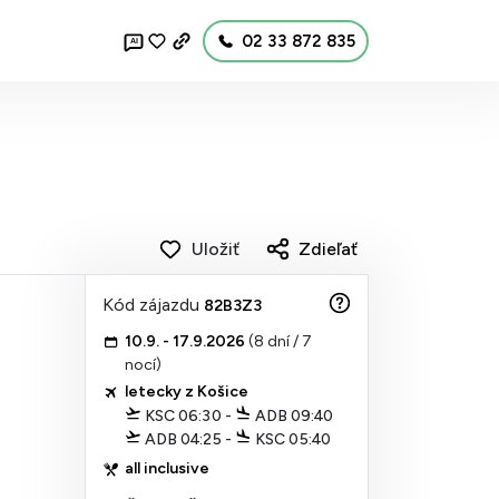
02 33 872 835
AI
Uložiť
Zdieľať
Kód zájazdu
82B3Z3
10.9. - 17.9.2026
(8 dní / 7
nocí)
letecky z Košice
KSC 06:30 -
ADB 09:40
ADB 04:25 -
KSC 05:40
all inclusive