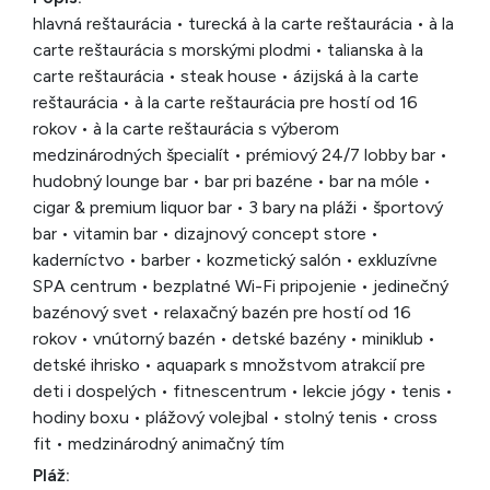
hlavná reštaurácia • turecká à la carte reštaurácia • à la
carte reštaurácia s morskými plodmi • talianska à la
carte reštaurácia • steak house • ázijská à la carte
reštaurácia • à la carte reštaurácia pre hostí od 16
rokov • à la carte reštaurácia s výberom
medzinárodných špecialít • prémiový 24/7 lobby bar •
hudobný lounge bar • bar pri bazéne • bar na móle •
cigar & premium liquor bar • 3 bary na pláži • športový
bar • vitamin bar • dizajnový concept store •
kaderníctvo • barber • kozmetický salón • exkluzívne
SPA centrum • bezplatné Wi-Fi pripojenie • jedinečný
bazénový svet • relaxačný bazén pre hostí od 16
rokov • vnútorný bazén • detské bazény • miniklub •
detské ihrisko • aquapark s množstvom atrakcií pre
deti i dospelých • fitnescentrum • lekcie jógy • tenis •
hodiny boxu • plážový volejbal • stolný tenis • cross
fit • medzinárodný animačný tím
Pláž: