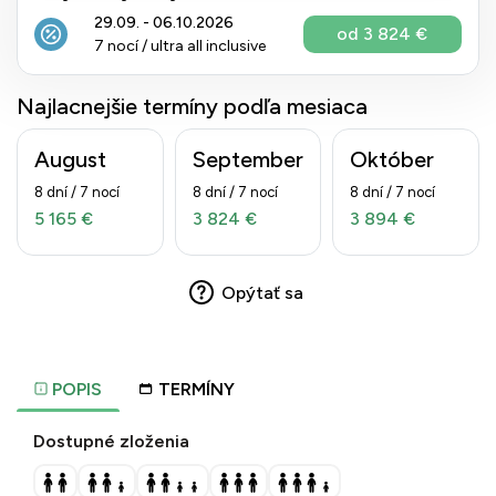
29.09. - 06.10.2026
od 3 824 €
7 nocí / ultra all inclusive
Najlacnejšie termíny podľa mesiaca
August
September
Október
8 dní / 7 nocí
8 dní / 7 nocí
8 dní / 7 nocí
5 165 €
3 824 €
3 894 €
Opýtať sa
POPIS
TERMÍNY
Dostupné zloženia