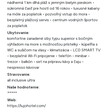
nádherná 1 km dlhá pláž s jemným bielym pieskom •
súkromná časť pre hostí od 16 rokov • luxusné kabany
na móle za poplatok • pozvoľný vstup do mora •
bezplatný plážový servis • centrum vodných športov
za poplatok
Ubytovanie:
komfortne zariadené izby typu superior s bočným
výhľadom na more s možnosťou prístelky • kúpeľňa s
WC a sušičom na vlasy • klimatizácia • LCD SMART TV
• bezplatné Wi-Fi pripojenie • telefón • minibar •
trezor • balkón • set na prípravu kávy a čaju •
nespresso kávovar
Stravovanie:
all inclusive ultra
Naše hodnotenie:
*****
Web:
https://lujohotel.com/