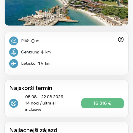
0
Pláž:
m
4
Centrum:
km
15
Letisko:
km
Najskorší termín
08.08. - 22.08.2026
16 316 €
14 nocí / ultra all
inclusive
Najlacnejší zájazd