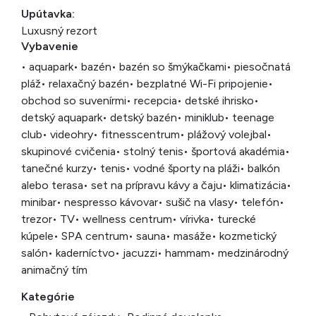
Upútavka:
Luxusný rezort
Vybavenie
• aquapark
• bazén
• bazén so šmýkačkami
• piesočnatá
pláž
• relaxačný bazén
• bezplatné Wi-Fi pripojenie
•
obchod so suvenírmi
• recepcia
• detské ihrisko
•
detský aquapark
• detský bazén
• miniklub
• teenage
club
• videohry
• fitnesscentrum
• plážový volejbal
•
skupinové cvičenia
• stolný tenis
• športová akadémia
•
tanečné kurzy
• tenis
• vodné športy na pláži
• balkón
alebo terasa
• set na prípravu kávy a čaju
• klimatizácia
•
minibar
• nespresso kávovar
• sušič na vlasy
• telefón
•
trezor
• TV
• wellness centrum
• vírivka
• turecké
kúpele
• SPA centrum
• sauna
• masáže
• kozmetický
salón
• kaderníctvo
• jacuzzi
• hammam
• medzinárodný
animačný tím
Kategórie