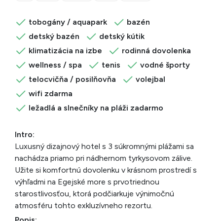
tobogány / aquapark
bazén
detský bazén
detský kútik
klimatizácia na izbe
rodinná dovolenka
wellness / spa
tenis
vodné športy
telocvičňa / posilňovňa
volejbal
wifi zdarma
ležadlá a slnečníky na pláži zadarmo
Intro:
Luxusný dizajnový hotel s 3 súkromnými plážami sa
nachádza priamo pri nádhernom tyrkysovom zálive.
Užite si komfortnú dovolenku v krásnom prostredí s
výhľadmi na Egejské more s prvotriednou
starostlivosťou, ktorá podčiarkuje výnimočnú
atmosféru tohto exkluzívneho rezortu.
Popis: