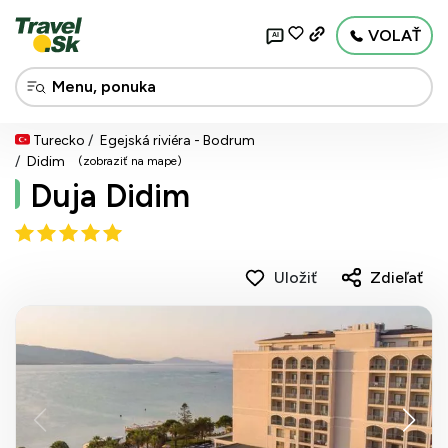
VOLAŤ
AI
Turecko
Egejská riviéra - Bodrum
Didim
(zobraziť na mape)
Duja Didim
Uložiť
Zdieľať