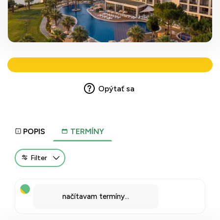
Opýtať sa
POPIS
TERMÍNY
Filter
načítavam termíny...