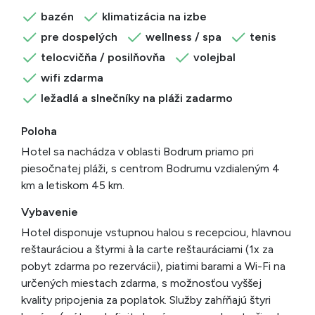
bazén
klimatizácia na izbe
pre dospelých
wellness / spa
tenis
telocvičňa / posilňovňa
volejbal
wifi zdarma
ležadlá a slnečníky na pláži zadarmo
Poloha
Hotel sa nachádza v oblasti Bodrum priamo pri
piesočnatej pláži, s centrom Bodrumu vzdialeným 4
km a letiskom 45 km.
Vybavenie
Hotel disponuje vstupnou halou s recepciou, hlavnou
reštauráciou a štyrmi à la carte reštauráciami (1x za
pobyt zdarma po rezervácii), piatimi barami a Wi-Fi na
určených miestach zdarma, s možnosťou vyššej
kvality pripojenia za poplatok. Služby zahŕňajú štyri