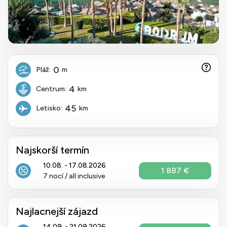
0
Pláž:
m
4
Centrum:
km
45
Letisko:
km
Najskorší termín
10.08. - 17.08.2026
1 887 €
7 nocí / all inclusive
Najlacnejší zájazd
14.09. - 21.09.2026