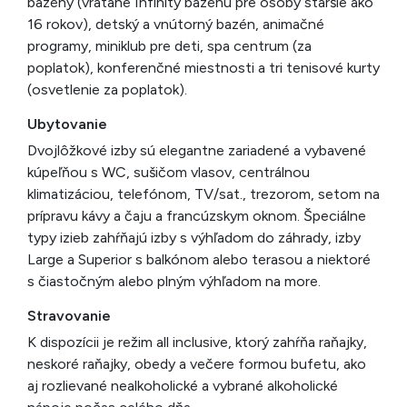
bazény (vrátane Infinity bazénu pre osoby staršie ako
16 rokov), detský a vnútorný bazén, animačné
programy, miniklub pre deti, spa centrum (za
poplatok), konferenčné miestnosti a tri tenisové kurty
(osvetlenie za poplatok).
Ubytovanie
Dvojlôžkové izby sú elegantne zariadené a vybavené
kúpeľňou s WC, sušičom vlasov, centrálnou
klimatizáciou, telefónom, TV/sat., trezorom, setom na
prípravu kávy a čaju a francúzskym oknom. Špeciálne
typy izieb zahŕňajú izby s výhľadom do záhrady, izby
Large a Superior s balkónom alebo terasou a niektoré
s čiastočným alebo plným výhľadom na more.
Stravovanie
K dispozícii je režim all inclusive, ktorý zahŕňa raňajky,
neskoré raňajky, obedy a večere formou bufetu, ako
aj rozlievané nealkoholické a vybrané alkoholické