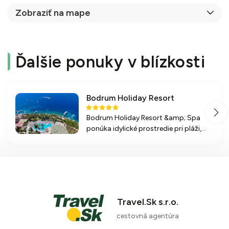
Zobraziť na mape
Ďalšie ponuky v blízkosti
Bodrum Holiday Resort
Bodrum Holiday Resort &amp; Spa
ponúka idylické prostredie pri pláži,
bazény a aquapark, ako aj bohaté
služby ultra all inclusive a široké
možnosti športových aktivít na
Egejskej riviére.
Travel.Sk s.r.o.
cestovná agentúra