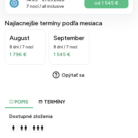
od 1 545 €
7 nocí / all inclusive
Najlacnejšie termíny podľa mesiaca
August
September
8 dní / 7 nocí
8 dní / 7 nocí
1 796 €
1 545 €
Opýtať sa
POPIS
TERMÍNY
Dostupné zloženia