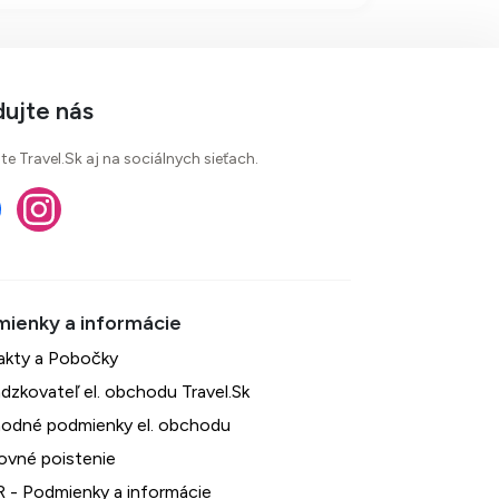
na súkromnej pláži a širokú
škálu stravovacích a wellness
služieb.
dujte nás
te Travel.Sk aj na sociálnych sieťach.
akty a Pobočky
dzkovateľ el. obchodu Travel.Sk
odné podmienky el. obchodu
ovné poistenie
 - Podmienky a informácie