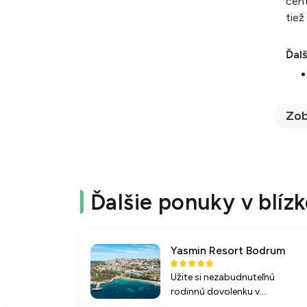
cent
tiež
Ďalš
Zob
Ďalšie ponuky v blízk
Yasmin Resort Bodrum
Užite si nezabudnuteľnú
rodinnú dovolenku v
očarujúcom rezorte s