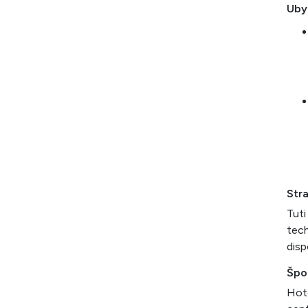
Uby
Str
Tuti
tech
disp
Špo
Hot