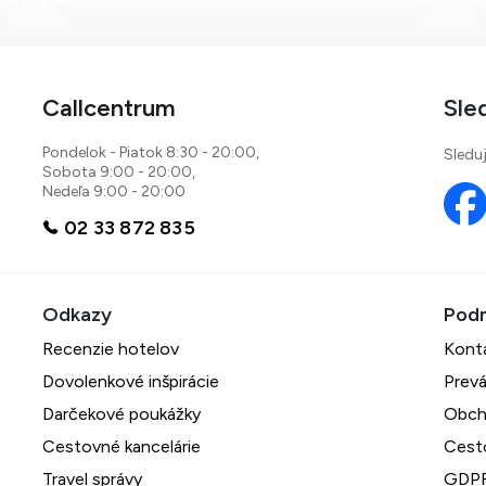
službami a aktivitami pre
všetky vekové kategórie,
h
vrátane reštaurácie s all
inclusive a relaxačných
Callcentrum
Sle
možností.
Pondelok - Piatok 8:30 - 20:00,
Sleduj
Sobota 9:00 - 20:00,
Nedeľa 9:00 - 20:00
02 33 872 835
Recenzie hotelov
Kont
Dovolenkové inšpirácie
Prevá
Darčekové poukážky
Obch
Cestovné kancelárie
Cest
Travel správy
GDPR