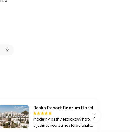
i sú
Baska Resort Bodrum Hotel
Moderný päťhviezdičkový hotel
s jedinečnou atmosférou blízko
centra Bodrumu. Užite si relax