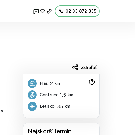
02 33 872 835
AI
Zdieľať
2
Pláž:
km
1,5
Centrum:
km
35
Letisko:
km
is
Najskorší termín