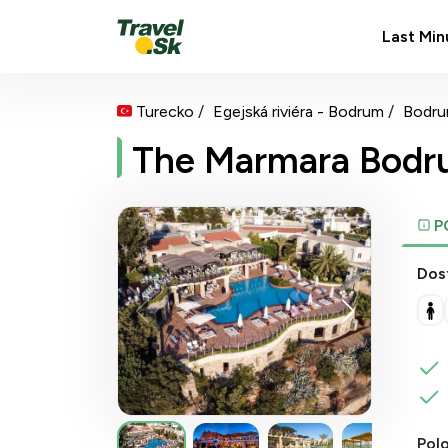
Last Min
Turecko
Egejská riviéra - Bodrum
Bodr
The Marmara Bod
P
Dos
Pol