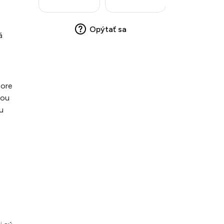
Opýtať sa
á
more
nou
u