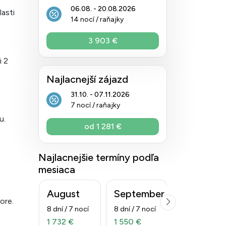
06.08. - 20.08.2026
asti
14 nocí / raňajky
3 903 €
i 2
Najlacnejší zájazd
31.10. - 07.11.2026
7 nocí / raňajky
u.
od 1 281 €
Najlacnejšie termíny podľa
mesiaca
August
September
Október
ore.
8 dní / 7 nocí
8 dní / 7 nocí
8 dní / 7 nocí
1 732 €
1 550 €
1 281 €