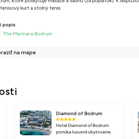
rum, ktoré poskytuje masáže a saunu (za poplatok). K dispozíci
 tenisový kurt a stolný tenis.
í popis
The Marmara Bodrum
raziť na mape
osti
Diamond of Bodrum
Hotel Diamond of Bodrum
ponúka luxusné ubytovanie
priamo pri pláži s bohatými