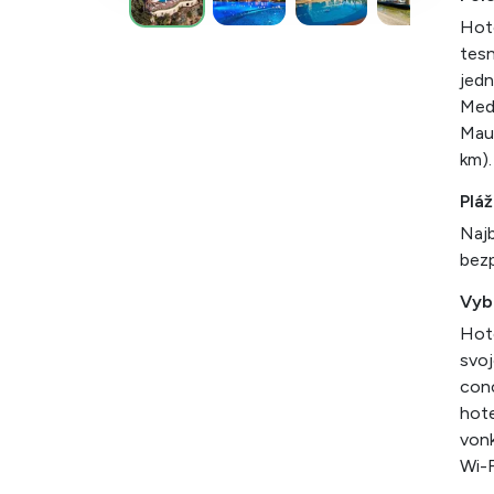
Hote
tesn
jedn
Medz
Mauz
km).
Pláž
Najb
bezp
Vyb
Hote
svoj
conc
hote
vonk
Wi-F