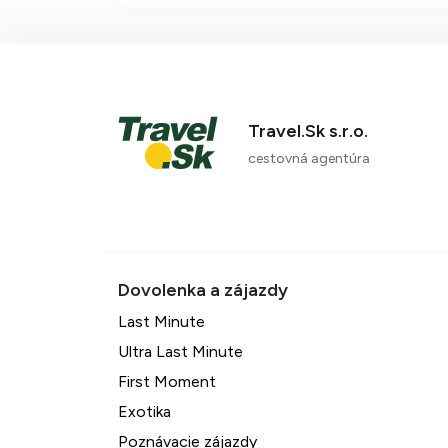
privátnou plážou, kde si
vychutnáte gastronomické
zážitky v rôznych reštauráciác
a množstvo aktivít pre deti aj
dospelých.
Travel.Sk s.r.o.
cestovná agentúra
Last Minute
Ultra Last Minute
First Moment
Exotika
Poznávacie zájazdy