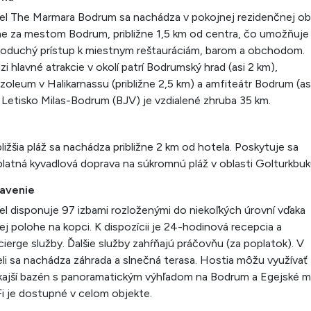
l The Marmara Bodrum sa nachádza v pokojnej rezidenčnej obl
e za mestom Bodrum, približne 1,5 km od centra, čo umožňuje
oduchý prístup k miestnym reštauráciám, barom a obchodom.
i hlavné atrakcie v okolí patrí Bodrumský hrad (asi 2 km),
oleum v Halikarnassu (približne 2,5 km) a amfiteátr Bodrum (as
 Letisko Milas-Bodrum (BJV) je vzdialené zhruba 35 km.
ližšia pláž sa nachádza približne 2 km od hotela. Poskytuje sa
latná kyvadlová doprava na súkromnú pláž v oblasti Golturkbuk
avenie
l disponuje 97 izbami rozloženými do niekoľkých úrovní vďaka
ej polohe na kopci. K dispozícii je 24-hodinová recepcia a
ierge služby. Ďalšie služby zahŕňajú práčovňu (za poplatok). V
li sa nachádza záhrada a slnečná terasa. Hostia môžu využívať
ajší bazén s panoramatickým výhľadom na Bodrum a Egejské m
i je dostupné v celom objekte.