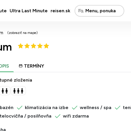
ute
Ultra Last Minute
reisen.sk
um
(zobraziť na mape)
rum
OPIS
TERMÍNY
tupné zloženia
bazén
klimatizácia na izbe
wellness / spa
ten
telocvičňa / posilňovňa
wifi zdarma
oha