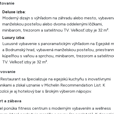
tovanie
Deluxe izba:
Moderný dizajn s výhľadom na záhradu alebo mesto, vybaven
manželskou posteľou alebo dvoma oddelenými lôžkami,
minibarom, trezorom a satelitnou TV. Veľkosť izby je 32 m².
Luxury izba:
Luxusné vybavenie s panoramatickým výhľadom na Egejské 
a Bodrumský hrad, vybavená manželskou posteľou, priestran
kúpeľňou s vaňou a sprchou, minibarom, trezorom a satelitno
TV. Veľkosť izby je 32 m².
avovanie
 Restaurant sa špecializuje na egejskú kuchyňu s inovatívnymi
nikami a získal uznanie v Michelin Recommendation List. K
ozícii je aj hotelový bar s širokým výberom nápojov.
rt a zábava
el ponúka fitness centrum s moderným vybavením a wellness