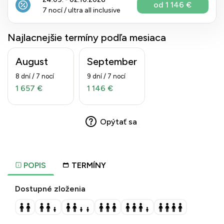
od 1 146 €
7 nocí / ultra all inclusive
Najlacnejšie termíny podľa mesiaca
August
September
8 dní / 7 nocí
9 dní / 7 nocí
1 657 €
1 146 €
Opýtať sa
POPIS
TERMÍNY
Dostupné zloženia