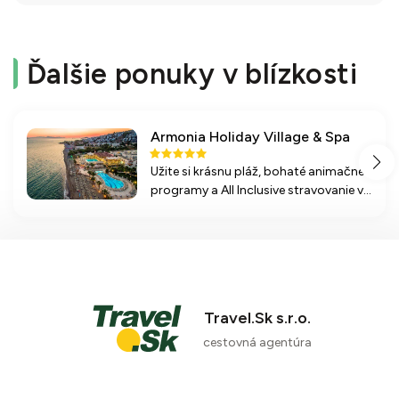
Ďalšie ponuky v blízkosti
Armonia Holiday Village & Spa
Užite si krásnu pláž, bohaté animačné
programy a All Inclusive stravovanie v
obľúbenom prázdninovom komplexe s
nádherným výhľadom na grécky
ostrov Kos.
Travel.Sk s.r.o.
cestovná agentúra