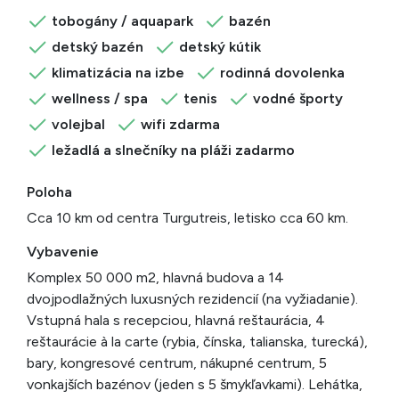
tobogány / aquapark
bazén
detský bazén
detský kútik
klimatizácia na izbe
rodinná dovolenka
wellness / spa
tenis
vodné športy
volejbal
wifi zdarma
ležadlá a slnečníky na pláži zadarmo
Poloha
Cca 10 km od centra Turgutreis, letisko cca 60 km.
Vybavenie
Komplex 50 000 m2, hlavná budova a 14
dvojpodlažných luxusných rezidencií (na vyžiadanie).
Vstupná hala s recepciou, hlavná reštaurácia, 4
reštaurácie à la carte (rybia, čínska, talianska, turecká),
bary, kongresové centrum, nákupné centrum, 5
vonkajších bazénov (jeden s 5 šmykľavkami). Lehátka,