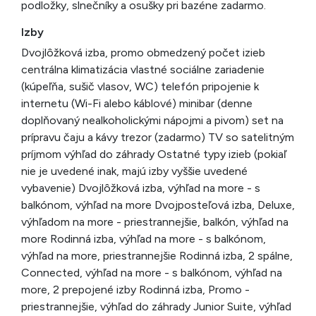
podložky, slnečníky a osušky pri bazéne zadarmo.
Izby
Dvojlôžková izba, promo obmedzený počet izieb
centrálna klimatizácia vlastné sociálne zariadenie
(kúpeľňa, sušič vlasov, WC) telefón pripojenie k
internetu (Wi-Fi alebo káblové) minibar (denne
doplňovaný nealkoholickými nápojmi a pivom) set na
prípravu čaju a kávy trezor (zadarmo) TV so satelitným
príjmom výhľad do záhrady Ostatné typy izieb (pokiaľ
nie je uvedené inak, majú izby vyššie uvedené
vybavenie) Dvojlôžková izba, výhľad na more - s
balkónom, výhľad na more Dvojposteľová izba, Deluxe,
výhľadom na more - priestrannejšie, balkón, výhľad na
more Rodinná izba, výhľad na more - s balkónom,
výhľad na more, priestrannejšie Rodinná izba, 2 spálne,
Connected, výhľad na more - s balkónom, výhľad na
more, 2 prepojené izby Rodinná izba, Promo -
priestrannejšie, výhľad do záhrady Junior Suite, výhľad