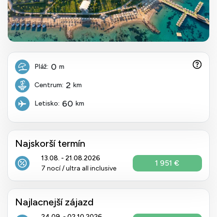
0
Pláž:
m
2
Centrum:
km
60
Letisko:
km
Najskorší termín
13.08. - 21.08.2026
1 951 €
7 nocí / ultra all inclusive
Najlacnejší zájazd
24.09. - 02.10.2026