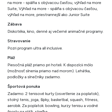
na more - spálňa s obývacou časťou, výhľad na more
Suite, Výhľad na more - spálňa s obývacou časťou,
výhľad na more, priestrannejší ako Junior Suite
Zábava
Diskotéka, kino, denné aj večerné animačné programy.
Stravovanie
Pozri program ultra all inclusive.
Pláž
Piesočná pláž priamo pri hoteli. K dispozícii mólo
(možnosť slnenia priamo nad morom). Lehátka,
podložky a slnečníky zadarmo.
Športová ponuka
Zadarmo: 2 tenisové kurty (osvetlenie za poplatok),
stolný tenis, joga, šípky, basketbal, squash, fitness,
aerobik. Za poplatok: bowling, kurzy tenisu a vodné
športy na pláži, streľba.