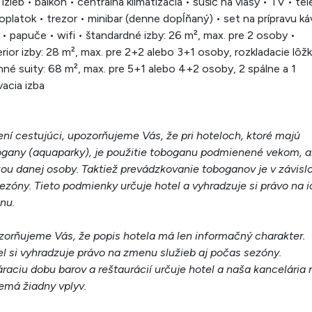
izieb • balkón • centrálna klimatizácia • sušič na vlasy • TV • te
oplatok • trezor • minibar (denne dopĺňaný) • set na prípravu ká
 • papuče • wifi • štandardné izby: 26 m², max. pre 2 osoby •
rior izby: 28 m², max. pre 2+2 alebo 3+1 osoby, rozkladacie lôžk
nné suity: 68 m², max. pre 5+1 alebo 4+2 osoby, 2 spálne a 1
acia izba
ní cestujúci, upozorňujeme Vás, že pri hoteloch, ktoré majú
gany (aquaparky), je použitie toboganu podmienené vekom, a
ou danej osoby. Taktiež prevádzkovanie toboganov je v závislo
ezóny. Tieto podmienky určuje hotel a vyhradzuje si právo na i
nu.
orňujeme Vás, že popis hotela má len informačný charakter.
l si vyhradzuje právo na zmenu služieb aj počas sezóny.
raciu dobu barov a reštaurácií určuje hotel a naša kancelária 
emá žiadny vplyv.