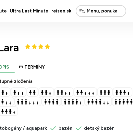
ute
Ultra Last Minute
reisen.sk
Lara
OPIS
TERMÍNY
tupné zloženia
tobogány / aquapark
bazén
detský bazén