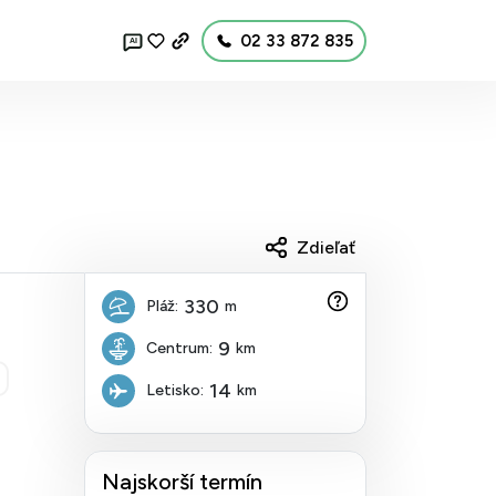
02 33 872 835
AI
Zdieľať
330
Pláž:
m
9
Centrum:
km
14
Letisko:
km
Najskorší termín