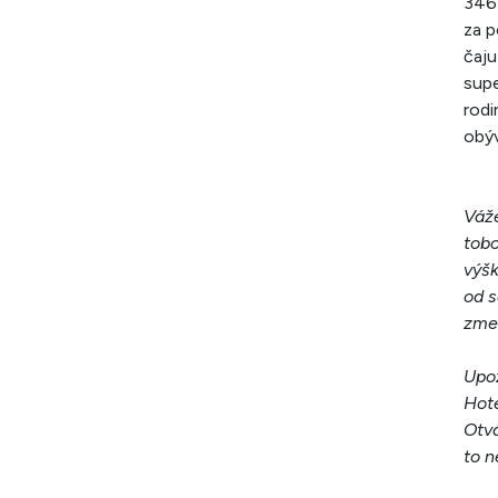
346 
za p
čaju
supe
rodi
obýv
Váže
tobo
výšk
od s
zme
Upoz
Hote
Otvá
to n