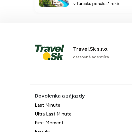
v Turecku ponúka široké
spektrum zábavy a služieb pre
celú rodinu, vrátane vodného
parku, intric/vo a wellness
procedúr.
Travel.Sk s.r.o.
cestovná agentúra
Last Minute
Ultra Last Minute
First Moment
Exotika