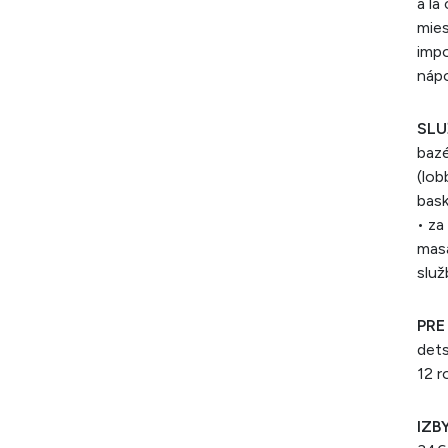
a´la
mies
impo
nápo
SLU
bazé
(lob
bask
• za
masá
služ
PRE
dets
12 r
IZBY