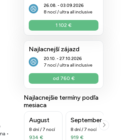
26.08. - 03.09.2026
8 nocí / ultra all inclusive
1 102 €
Najlacnejší zájazd
20.10. - 27.10.2026
7 nocí / ultra all inclusive
od 760 €
Najlacnejšie termíny podľa
mesiaca
August
September
Október
é
8 dní / 7 nocí
8 dní / 7 nocí
8 dní / 7 nocí
ina •
934 €
919 €
760 €