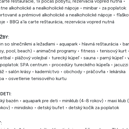
 carte reštaurácie, 1x počas pobytu, rezervácia vopred nutná •
tne alkoholické a nealkoholické nápoje • minibar • za poplatok:
rtované a prémiové alkoholické a nealkoholické nápoje • fľašk
je • BBQ a´la carte reštaurácia, rezervácia vopred nutná
ŽBY:
n so slnečníkmi a ležadlami • aquapark • hlavná reštaurácia • ba
by, pool, beach) • animačné programy • fitness • tenisový kurt 
etbal • plážový volejbal • turecký kúpeľ • sauna • parný kúpeľ • 
 poplatok: SPA centrum • procedúry tureckého kúpeľa • jacuzzi
ž • salón krásy • kaderníctvo • obchody • práčovňa • lekárska
ba • osvetlenie tenisového kurtu
 DETI:
ký bazén • aquapark pre deti • miniklub (4-8 rokov) • maxi klub 
okov) • minidisko • detský bufet • detský kočík za poplatok
: