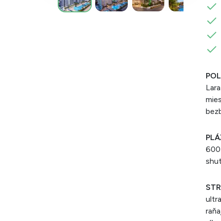
POL
Lara
mie
bezb
PLÁ
600 
shut
STR
ultr
raňa