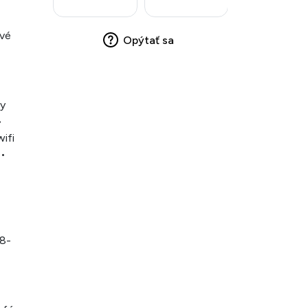
ové
Opýtať sa
ry
•
wifi
 •
(8-