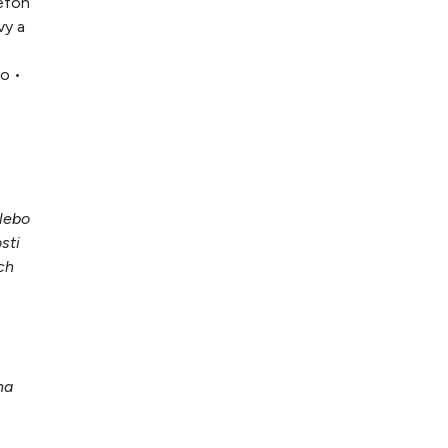
lefón
vy a
o •
lebo
sti
ch
na