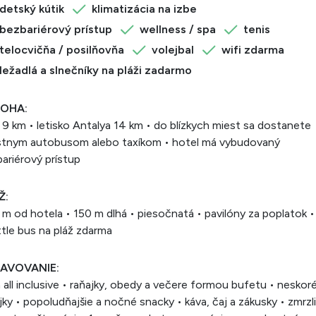
detský kútik
klimatizácia na izbe
bezbariérový prístup
wellness / spa
tenis
telocvičňa / posilňovňa
volejbal
wifi zdarma
ležadlá a slnečníky na pláži zadarmo
OHA:
 9 km • letisko Antalya 14 km • do blízkych miest sa dostanete
stnym autobusom alebo taxíkom • hotel má vybudovaný
ariérový prístup
Ž:
m od hotela • 150 m dlhá • piesočnatá • pavilóny za poplatok •
tle bus na pláž zdarma
AVOVANIE:
a all inclusive • raňajky, obedy a večere formou bufetu • neskor
jky • popoludňajšie a nočné snacky • káva, čaj a zákusky • zmrzl