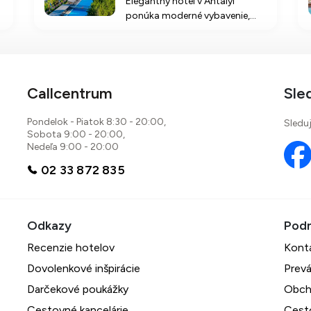
Elegantný hotel v Antalyi
ponúka moderné vybavenie,
skvelé služby a bohaté
možnosti stravovania vrátane
all inclusive. Priamo pri pláži s
aquaparkom, bazénmi a
animačnými programami pre
Callcentrum
Sle
všetky vekové kategórie.
Pondelok - Piatok 8:30 - 20:00,
Sleduj
Sobota 9:00 - 20:00,
Nedeľa 9:00 - 20:00
02 33 872 835
Recenzie hotelov
Kont
Dovolenkové inšpirácie
Prevá
Darčekové poukážky
Obch
Cestovné kancelárie
Cest