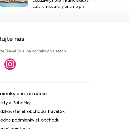
Exkluzívny hotel Titanic Deluxe
Lara, umiestnený priamo pri
pláži s modrou vlajkou, ponúka
luxusné ubytovanie, skvelé
stravovanie a široké spektrum
zábavy pre celú rodinu.
dujte nás
te Travel.Sk aj na sociálnych sieťach.
akty a Pobočky
dzkovateľ el. obchodu Travel.Sk
odné podmienky el. obchodu
ovné poistenie