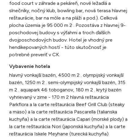
food court v záhrade a pekáreň, nové ležadlá a
slnečníky, nočný klub, bowling bar, nová terasa hlavnej
reštaurácie, bar na móle a na pláži a pod.). Celková
plocha územia je 95 000 m 2 . Pozostáva z hlavnej 9-
poschodovej budovy s výťahmi a troch ďalších
dvojposchodových budov. Hotel je vhodný pre
hendikepovaných hostí - túto skutočnosť je
potrebné preveriť v CK.
Vybavenie hotela
hlavný vonkajší bazén, 4500 m 2 . olympijský vonkajší
bazén, 1250 m 2 . semi-olympijský vonkajší bazén, 315
m 2 . aquapark 46 toboganov, 180 m 2 . krytý bazén
vyhrievaný v zime - 170 m 2 hlavná reštaurácia
Parkflora a la carte reštaurácia Beef Grill Club (steaky
a mäso) a la carte reštaurácia Pascarella (talianska
kuchyňa) a la carte reštaurácia Capari (morské plody) a
la carte reštaurácia Nori (japonská kuchyňa) a la carte
reštaurácia Iskele Meyhane (turecká kuchyňa)