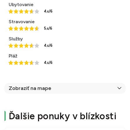
Ubytovanie
4
/6
,6
Stravovanie
5
/6
,6
Služby
4
/6
,6
Pláž
4
/6
,6
Zobraziť na mape
Ďalšie ponuky v blízkosti