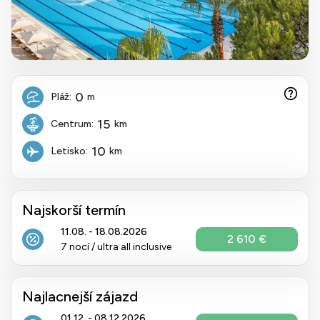
0
Pláž:
m
15
Centrum:
km
10
Letisko:
km
Najskorší termín
11.08. - 18.08.2026
2 610 €
7 nocí / ultra all inclusive
Najlacnejší zájazd
01.12. - 08.12.2026