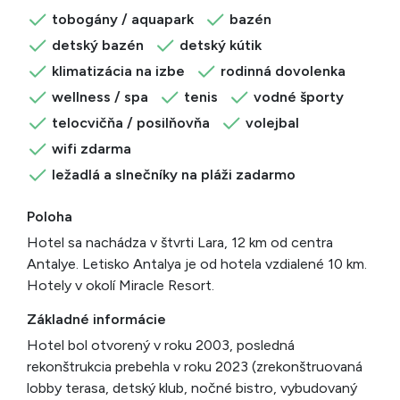
tobogány / aquapark
bazén
detský bazén
detský kútik
klimatizácia na izbe
rodinná dovolenka
wellness / spa
tenis
vodné športy
telocvičňa / posilňovňa
volejbal
wifi zdarma
ležadlá a slnečníky na pláži zadarmo
Poloha
Hotel sa nachádza v štvrti Lara, 12 km od centra
Antalye. Letisko Antalya je od hotela vzdialené 10 km.
Hotely v okolí Miracle Resort.
Základné informácie
Hotel bol otvorený v roku 2003, posledná
rekonštrukcia prebehla v roku 2023 (zrekonštruovaná
lobby terasa, detský klub, nočné bistro, vybudovaný