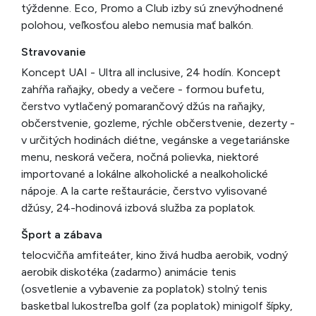
týždenne. Eco, Promo a Club izby sú znevýhodnené
polohou, veľkosťou alebo nemusia mať balkón.
Stravovanie
Koncept UAI - Ultra all inclusive, 24 hodín. Koncept
zahŕňa raňajky, obedy a večere - formou bufetu,
čerstvo vytlačený pomarančový džús na raňajky,
občerstvenie, gozleme, rýchle občerstvenie, dezerty -
v určitých hodinách diétne, vegánske a vegetariánske
menu, neskorá večera, nočná polievka, niektoré
importované a lokálne alkoholické a nealkoholické
nápoje. A la carte reštaurácie, čerstvo vylisované
džúsy, 24-hodinová izbová služba za poplatok.
Šport a zábava
telocvičňa amfiteáter, kino živá hudba aerobik, vodný
aerobik diskotéka (zadarmo) animácie tenis
(osvetlenie a vybavenie za poplatok) stolný tenis
basketbal lukostreľba golf (za poplatok) minigolf šípky,