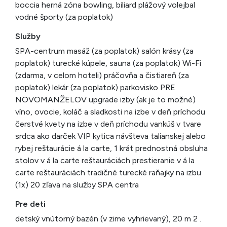
boccia herná zóna bowling, biliard plážový volejbal
vodné športy (za poplatok)
Služby
SPA-centrum masáž (za poplatok) salón krásy (za
poplatok) turecké kúpele, sauna (za poplatok) Wi-Fi
(zdarma, v celom hoteli) práčovňa a čistiareň (za
poplatok) lekár (za poplatok) parkovisko PRE
NOVOMANŽELOV upgrade izby (ak je to možné)
víno, ovocie, koláč a sladkosti na izbe v deň príchodu
čerstvé kvety na izbe v deň príchodu vankúš v tvare
srdca ako darček VIP kytica návšteva talianskej alebo
rybej reštaurácie á la carte, 1 krát prednostná obsluha
stolov v á la carte reštauráciách prestieranie v á la
carte reštauráciách tradičné turecké raňajky na izbu
(1x) 20 zľava na služby SPA centra
Pre deti
detský vnútorný bazén (v zime vyhrievaný), 20 m 2 .