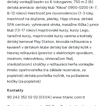
detský vonkajší bazén so 6 toboganmi, 750 m 2 (6)
detská animácia detský klub "Kikoa" 0900-0200 (4-7,
8-12 rokov) miestnosť pre novorodencov (1-3 roky,
miestnosť na dojčenie, plienky, Hipp strava, detské
SPA centrum, vyhrievaná vírivka, masážne lôžka.) junior
klub (13-17 rokov) majstrovské kurzy, kurzy Lego,
tanečné kurzy, majstrovské kurzy varenia a koktaily
detský karneval Play Station, kinosála reštaurácia a
kaviareň v detskom klube detský bar detský kútik v
hlavnej reštaurácii (priestor s elektrickým sporákom,
mixérom, mikrovlnkou, ohrievačom fliaš,
sterilizátorom) stoličky v reštaurácii herňa vonkajšie
ihrisko opatrovateľka (na základe rezervácie, za
poplatok) detská postieľka nočník, na požiadanie
kočíky (za poplatok)
Kontakty
90 242 352 02 02 (03.04) www.titanic.com.tr