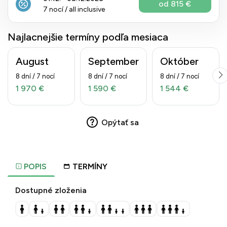
od 815 €
7 nocí / all inclusive
Najlacnejšie termíny podľa mesiaca
August
September
Október
8 dní / 7 nocí
8 dní / 7 nocí
8 dní / 7 nocí
1 970 €
1 590 €
1 544 €
Opýtať sa
POPIS
TERMÍNY
Dostupné zloženia