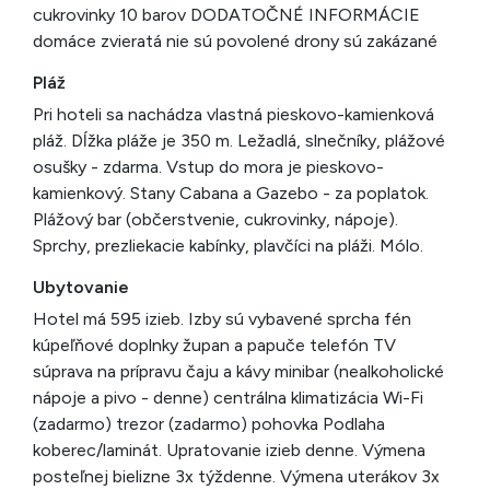
cukrovinky 10 barov DODATOČNÉ INFORMÁCIE
domáce zvieratá nie sú povolené drony sú zakázané
Pláž
Pri hoteli sa nachádza vlastná pieskovo-kamienková
pláž. Dĺžka pláže je 350 m. Ležadlá, slnečníky, plážové
osušky - zdarma. Vstup do mora je pieskovo-
kamienkový. Stany Cabana a Gazebo - za poplatok.
Plážový bar (občerstvenie, cukrovinky, nápoje).
Sprchy, prezliekacie kabínky, plavčíci na pláži. Mólo.
Ubytovanie
Hotel má 595 izieb. Izby sú vybavené sprcha fén
kúpeľňové doplnky župan a papuče telefón TV
súprava na prípravu čaju a kávy minibar (nealkoholické
nápoje a pivo - denne) centrálna klimatizácia Wi-Fi
(zadarmo) trezor (zadarmo) pohovka Podlaha
koberec/laminát. Upratovanie izieb denne. Výmena
posteľnej bielizne 3x týždenne. Výmena uterákov 3x