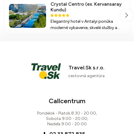
Crystal Centro (ex. Kervansaray
Kundu)
Elegantný hotel v Antalyi ponúka
moderné vybavenie, skvelé služby a
bohaté možnosti stravovania vrátane
all inclusive. Priamo pri pláži s
aquaparkom, bazénmi a animačnými
programami pre všetky vekové
kategórie.
Travel.Sk s.r.o.
cestovná agentúra
Callcentrum
Pondelok - Piatok 8:30 - 20:00,
Sobota 9:00 - 20:00,
Nedeľa 9:00 - 20:00