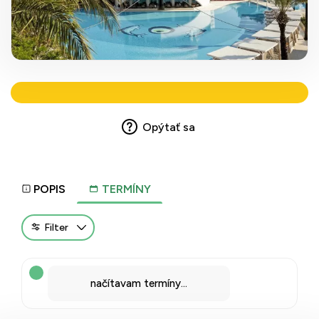
Opýtať sa
POPIS
TERMÍNY
Filter
načítavam termíny...