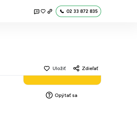
02 33 872 835
AI
Uložiť
Zdieľať
Opýtať sa