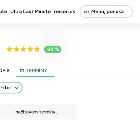
ute
Ultra Last Minute
reisen.sk
a
94 %
OPIS
TERMÍNY
Filter
načítavam termíny...