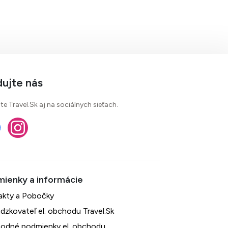
dujte nás
te Travel.Sk aj na sociálnych sieťach.
akty a Pobočky
dzkovateľ el. obchodu Travel.Sk
odné podmienky el. obchodu