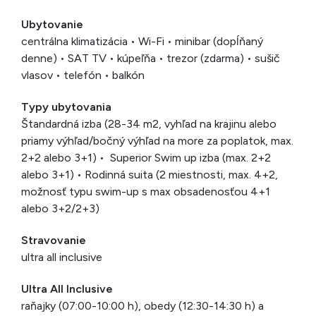
Ubytovanie
centrálna klimatizácia • Wi-Fi • minibar (dopĺňaný
denne) • SAT TV • kúpeľňa • trezor (zdarma) • sušič
vlasov • telefón • balkón
Typy ubytovania
Štandardná izba (28-34 m2, vyhľad na krajinu alebo
priamy výhľad/bočný výhľad na more za poplatok, max.
2+2 alebo 3+1) • Superior Swim up izba (max. 2+2
alebo 3+1) • Rodinná suita (2 miestnosti, max. 4+2,
možnosť typu swim-up s max obsadenosťou 4+1
alebo 3+2/2+3)
Stravovanie
ultra all inclusive
Ultra All Inclusive
raňajky (07:00-10:00 h), obedy (12:30-14:30 h) a