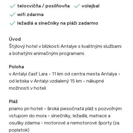
telocvičňa / posilňovňa
volejbal
wifi zdarma
ležadlá a slnečníky na pláži zadarmo
Úvod
Štýlový hotel v blízkosti Antalye s kvalitnými službami
a bohatými animačnými programami.
Poloha
v Antalyi časť Lara • 11 km od centra mesta Antalya •
od letiska v Antalyi vzdialený 15 km • nákupné
možnosti v hoteli
Pláž
priamo pri hoteli • široká piesočnatá pláž s pozvoľným
vstupom do mora • slnečníky, ležadlá, matrace a
osušky zdarma • motorové a nemotorové športy (za
poplatok)