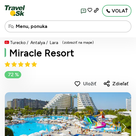
VOLAŤ
AI
Turecko
Antalya
Lara
(zobraziť na mape)
Miracle Resort
72 %
Uložiť
Zdieľať