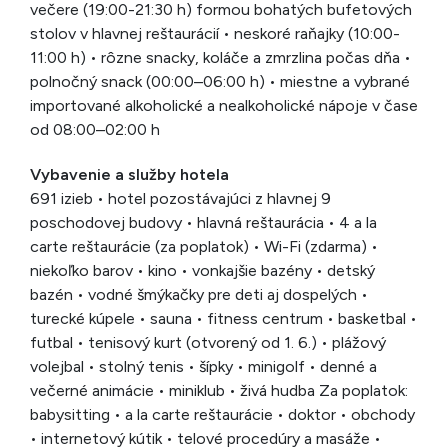
večere (19:00-21:30 h) formou bohatých bufetových
stolov v hlavnej reštaurácií • neskoré raňajky (10:00-
11:00 h) • rôzne snacky, koláče a zmrzlina počas dňa •
polnočný snack (00:00–06:00 h) • miestne a vybrané
importované alkoholické a nealkoholické nápoje v čase
od 08:00–02:00 h
Vybavenie a služby hotela
691 izieb • hotel pozostávajúci z hlavnej 9
poschodovej budovy • hlavná reštaurácia • 4 a la
carte reštaurácie (za poplatok) • Wi-Fi (zdarma) •
niekoľko barov • kino • vonkajšie bazény • detský
bazén • vodné šmýkačky pre deti aj dospelých •
turecké kúpele • sauna • fitness centrum • basketbal •
futbal • tenisový kurt (otvorený od 1. 6.) • plážový
volejbal • stolný tenis • šípky • minigolf • denné a
večerné animácie • miniklub • živá hudba Za poplatok:
babysitting • a la carte reštaurácie • doktor • obchody
• internetový kútik • telové procedúry a masáže •