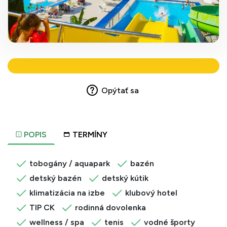
Opýtať sa
POPIS
TERMÍNY
tobogány / aquapark
bazén
detský bazén
detský kútik
klimatizácia na izbe
klubový hotel
TIP CK
rodinná dovolenka
wellness / spa
tenis
vodné športy