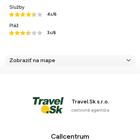
Služby
4
/6
,5
Pláž
3
/6
,5
Zobraziť na mape
Travel.Sk s.r.o.
cestovná agentúra
Callcentrum