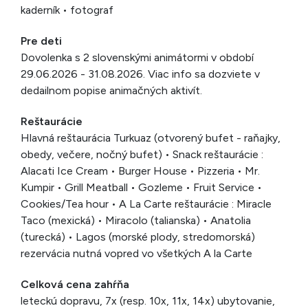
kaderník • fotograf
Pre deti
Dovolenka s 2 slovenskými animátormi v období
29.06.2026 - 31.08.2026. Viac info sa dozviete v
dedailnom popise animačných aktivít.
Reštaurácie
Hlavná reštaurácia Turkuaz (otvorený bufet - raňajky,
obedy, večere, nočný bufet) • Snack reštaurácie :
Alacati Ice Cream • Burger House • Pizzeria • Mr.
Kumpir • Grill Meatball • Gozleme • Fruit Service •
Cookies/Tea hour • A La Carte reštaurácie : Miracle
Taco (mexická) • Miracolo (talianska) • Anatolia
(turecká) • Lagos (morské plody, stredomorská)
rezervácia nutná vopred vo všetkých A la Carte
Celková cena zahŕňa
leteckú dopravu, 7x (resp. 10x, 11x, 14x) ubytovanie,