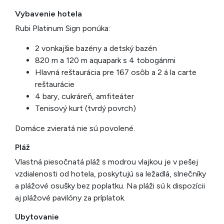
Vybavenie hotela
Rubi Platinum Sign ponúka:
2 vonkajšie bazény a detský bazén
820 m a 120 m aquapark s 4 tobogánmi
Hlavná reštaurácia pre 167 osôb a 2 á la carte
reštaurácie
4 bary, cukráreň, amfiteáter
Tenisový kurt (tvrdý povrch)
Domáce zvieratá nie sú povolené.
Pláž
Vlastná piesočnatá pláž s modrou vlajkou je v pešej
vzdialenosti od hotela, poskytujú sa ležadlá, slnečníky
a plážové osušky bez poplatku. Na pláži sú k dispozícii
aj plážové pavilóny za príplatok.
Ubytovanie