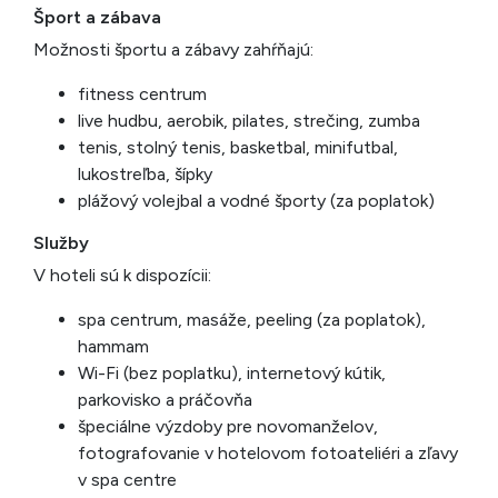
Šport a zábava
Možnosti športu a zábavy zahŕňajú:
fitness centrum
live hudbu, aerobik, pilates, strečing, zumba
tenis, stolný tenis, basketbal, minifutbal,
lukostreľba, šípky
plážový volejbal a vodné športy (za poplatok)
Služby
V hoteli sú k dispozícii:
spa centrum, masáže, peeling (za poplatok),
hammam
Wi-Fi (bez poplatku), internetový kútik,
parkovisko a práčovňa
špeciálne výzdoby pre novomanželov,
fotografovanie v hotelovom fotoateliéri a zľavy
v spa centre