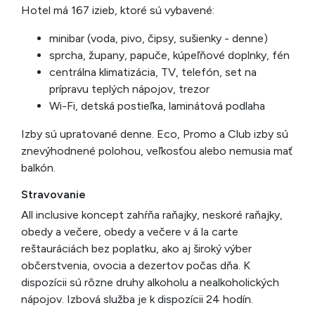
Hotel má 167 izieb, ktoré sú vybavené:
minibar (voda, pivo, čipsy, sušienky - denne)
sprcha, župany, papuče, kúpeľňové doplnky, fén
centrálna klimatizácia, TV, telefón, set na
prípravu teplých nápojov, trezor
Wi-Fi, detská postieľka, laminátová podlaha
Izby sú upratované denne. Eco, Promo a Club izby sú
znevýhodnené polohou, veľkosťou alebo nemusia mať
balkón.
Stravovanie
All inclusive koncept zahŕňa raňajky, neskoré raňajky,
obedy a večere, obedy a večere v á la carte
reštauráciách bez poplatku, ako aj široký výber
občerstvenia, ovocia a dezertov počas dňa. K
dispozícii sú rôzne druhy alkoholu a nealkoholických
nápojov. Izbová služba je k dispozícii 24 hodín.