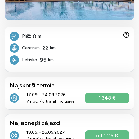
0
Pláž:
m
22
Centrum:
km
95
Letisko:
km
Najskorší termín
17.09. - 24.09.2026
1 348 €
7 nocí / ultra all inclusive
Najlacnejší zájazd
19.05. - 26.05.2027
od 1 115 €
7 nocí / ultra all inclusive