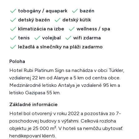
tobogány / aquapark
bazén
detský bazén
detský kútik
klimatizácia na izbe
wellness / spa
tenis
volejbal
wifi zdarma
ležadlá a slnečníky na pláži zadarmo
Poloha
Hotel Rubi Platinum Sign sa nachádza v obci Türkler,
vzdialenej 22 km od Alanye a 5 km od centra obce.
Medzinárodné letisko Antalya je vzdialené 95 km a
letisko Gazipasa 55 km.
Základné informácie
Hotel bol otvorený v roku 2022 a pozostáva zo 7-
poschodovej budovy s výťahmi. Celková rozloha
objektu je 25 000 m². V hoteli sa nemôžu ubytovať
hendikepovaní klienti.