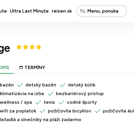
ute
Ultra Last Minute
reisen.sk
ge
OPIS
TERMÍNY
bazén
detský bazén
detský kútik
klimatizácia na izbe
bezbariérový prístup
wellness / spa
tenis
vodné športy
wifi za poplatok
požičovňa bicyklov
požičovňa áu
ležadlá a slnečníky na pláži zadarmo