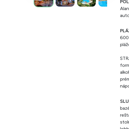
POL
Alan
auto
PLÁ
600 
pláž
STRA
form
alko
prém
nápo
SLU
bazé
rešt
stol
lobb