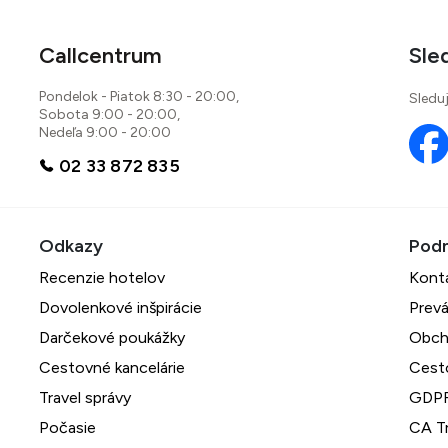
Callcentrum
Sle
Pondelok - Piatok 8:30 - 20:00,
Sleduj
Sobota 9:00 - 20:00,
Nedeľa 9:00 - 20:00
02 33 872 835
Recenzie hotelov
Kont
Dovolenkové inšpirácie
Prevá
Darčekové poukážky
Obch
Cestovné kancelárie
Cest
Travel správy
GDPR
Počasie
CA Tr