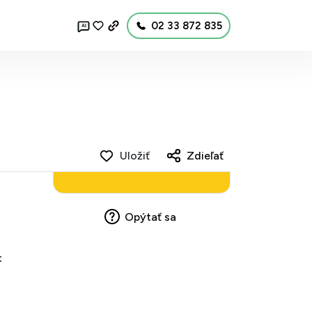
02 33 872 835
AI
Uložiť
Zdieľať
Opýtať sa
t