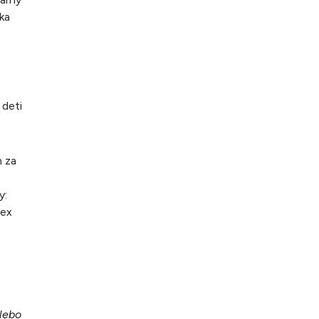
ka
 deti
n za
y:
lex
lebo