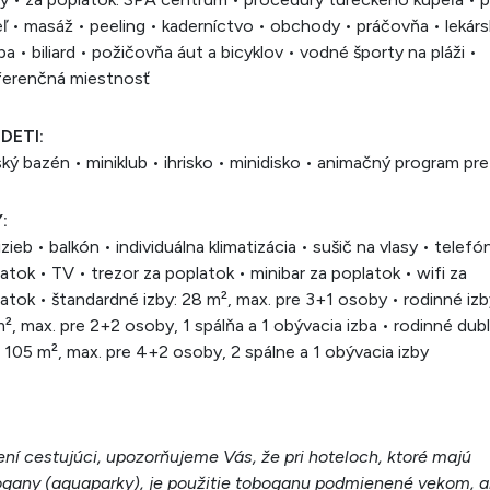
ľ • masáž • peeling • kaderníctvo • obchody • práčovňa • lekárs
ba • biliard • požičovňa áut a bicyklov • vodné športy na pláži •
ferenčná miestnosť
 DETI:
ký bazén • miniklub • ihrisko • minidisko • animačný program pre
:
izieb • balkón • individuálna klimatizácia • sušič na vlasy • telefó
atok • TV • trezor za poplatok • minibar za poplatok • wifi za
atok • štandardné izby: 28 m², max. pre 3+1 osoby • rodinné izb
², max. pre 2+2 osoby, 1 spálňa a 1 obývacia izba • rodinné dub
: 105 m², max. pre 4+2 osoby, 2 spálne a 1 obývacia izby
ní cestujúci, upozorňujeme Vás, že pri hoteloch, ktoré majú
gany (aquaparky), je použitie toboganu podmienené vekom, a