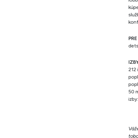
kúpe
služ
kon
PRE
dets
IZBY
212 
popl
popl
50 m
izby
Váže
tobo