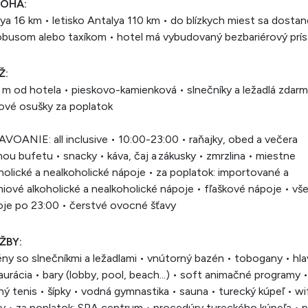
OHA:
ya 16 km • letisko Antalya 110 km • do blízkych miest sa dosta
busom alebo taxíkom • hotel má vybudovaný bezbariérový prí
Ž:
m od hotela • pieskovo-kamienková • slnečníky a ležadlá zdarm
ové osušky za poplatok
VOANIE: all inclusive • 10:00-23:00 • raňajky, obed a večera
ou bufetu • snacky • káva, čaj a zákusky • zmrzlina • miestne
holické a nealkoholické nápoje • za poplatok: importované a
iové alkoholické a nealkoholické nápoje • fľaškové nápoje • vš
je po 23:00 • čerstvé ovocné šťavy
ŽBY:
ny so slnečníkmi a ležadlami • vnútorný bazén • tobogany • hl
aurácia • bary (lobby, pool, beach...) • soft animačné programy •
ný tenis • šípky • vodná gymnastika • sauna • turecký kúpeľ • wif
y • za poplatok: SPA centrum • procedúry tureckého kúpeľa • 