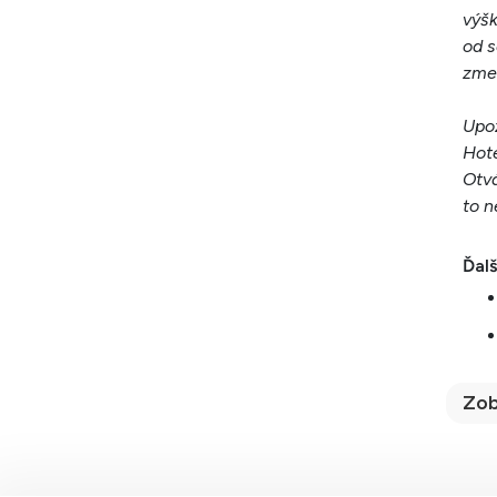
výšk
od s
zme
Upoz
Hote
Otvá
to n
Ďalš
Zob