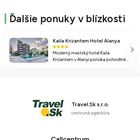
Ďalšie ponuky v blízkosti
Kaila Krizantem Hotel Alanya
Moderný mestský hotel Kaila
Krizantem v Alanyi ponúka pohodlné
ubytovanie, rôzne bazény a priamy
prístup na piesočnatú pláž, ideálny pre
relaxačné pobyty a rodinné dovolenky.
Travel.Sk s.r.o.
cestovná agentúra
Callcentrum