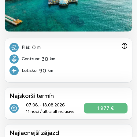
0
Pláž:
m
30
Centrum:
km
90
Letisko:
km
Najskorší termín
07.08. - 18.08.2026
1 977 €
11 nocí / ultra all inclusive
Najlacnejší zájazd