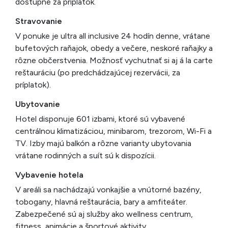
dostupné za príplatok.
Stravovanie
V ponuke je ultra all inclusive 24 hodín denne, vrátane
bufetových raňajok, obedy a večere, neskoré raňajky a
rôzne občerstvenia. Možnosť vychutnať si aj á la carte
reštauráciu (po predchádzajúcej rezervácii, za
príplatok).
Ubytovanie
Hotel disponuje 601 izbami, ktoré sú vybavené
centrálnou klimatizáciou, minibarom, trezorom, Wi-Fi a
TV. Izby majú balkón a rôzne varianty ubytovania
vrátane rodinných a suít sú k dispozícii.
Vybavenie hotela
V areáli sa nachádzajú vonkajšie a vnútorné bazény,
tobogany, hlavná reštaurácia, bary a amfiteáter.
Zabezpečené sú aj služby ako wellness centrum,
fitness, animácie a športové aktivity.