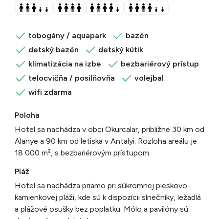
tobogány / aquapark
bazén
detský bazén
detský kútik
klimatizácia na izbe
bezbariérový prístup
telocvičňa / posilňovňa
volejbal
wifi zdarma
Poloha
Hotel sa nachádza v obci Okurcalar, približne 30 km od
Alanye a 90 km od letiska v Antalyi. Rozloha areálu je
18 000 m², s bezbariérovým prístupom.
Pláž
Hotel sa nachádza priamo pri súkromnej pieskovo-
kamienkovej pláži, kde sú k dispozícii slnečníky, ležadlá
a plážové osušky bez poplatku. Mólo a pavilóny sú