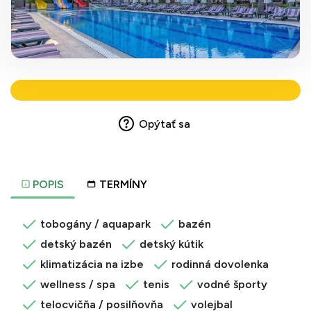
Opýtať sa
POPIS
TERMÍNY
tobogány / aquapark
bazén
detský bazén
detský kútik
klimatizácia na izbe
rodinná dovolenka
wellness / spa
tenis
vodné športy
telocvičňa / posilňovňa
volejbal