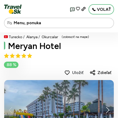
VOLAŤ
AI
Turecko
Alanya
Okurcalar
(zobraziť na mape)
Meryan Hotel
88 %
Uložiť
Zdieľať