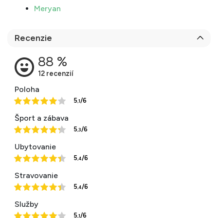
Meryan
Recenzie
Poloha
5
/6
,1
Šport a zábava
5
/6
,3
Ubytovanie
5
/6
,4
Stravovanie
5
/6
,4
Služby
5
/6
,1