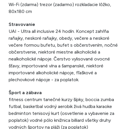
Wi-Fi (zdarma) trezor (zadarmo) rozkladacie lôžko,
80x180 cm
Stravovanie
UAI - Ultra all inclusive 24 hodín. Koncept zahŕňa
raňajky, neskoré raňajky, obedy, večere a neskoré
večere formou bufetu, bufet s občerstvením, nočné
občerstvenie, niektoré miestne alkoholické a
nealkoholické nápoje. Čerstvo vylisované ovocné
šťavy, importované vína a šampanské, niektoré
importované alkoholické nápoje, fľaškové a
plechovkové nápoje - za poplatok.
Šport a zábava
fitness centrum tanečné kurzy šípky, boccia zumba
futbal, basketbal vodný aerobik živá hudba karaoke
bedminton tenisový kurt (osvetlenie a vybavenie za
poplatok) vodné pólo knižnica billiard všetky druhy
vodných športov na pláži (za poplatok)