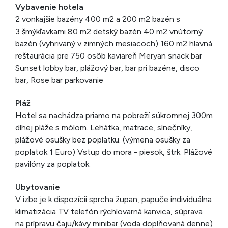
Vybavenie hotela
2 vonkajšie bazény 400 m2 a 200 m2 bazén s
3 šmýkľavkami 80 m2 detský bazén 40 m2 vnútorný
bazén (vyhrivaný v zimných mesiacoch) 160 m2 hlavná
reštaurácia pre 750 osôb kaviareň Meryan snack bar
Sunset lobby bar, plážový bar, bar pri bazéne, disco
bar, Rose bar parkovanie
Pláž
Hotel sa nachádza priamo na pobreží súkromnej 300m
dlhej pláže s mólom. Lehátka, matrace, slnečníky,
plážové osušky bez poplatku. (výmena osušky za
poplatok 1 Euro) Vstup do mora - piesok, štrk. Plážové
pavilóny za poplatok.
Ubytovanie
V izbe je k dispozícii sprcha župan, papuče individuálna
klimatizácia TV telefón rýchlovarná kanvica, súprava
na prípravu čaju/kávy minibar (voda doplňovaná denne)