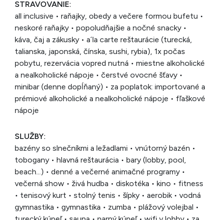
STRAVOVANIE:
all inclusive • raňajky, obedy a večere formou bufetu •
neskoré raňajky • popoludňajšie a nočné snacky •
káva, čaj a zákusky • a´la carte reštaurácie (turecká,
talianska, japonská, čínska, sushi, rybia), 1x počas
pobytu, rezervácia vopred nutná • miestne alkoholické
a nealkoholické nápoje • čerstvé ovocné šťavy •
minibar (denne dopĺňaný) • za poplatok: importované a
prémiové alkoholické a nealkoholické nápoje • fľaškové
nápoje
SLUŽBY:
bazény so slnečníkmi a ležadlami • vnútorný bazén •
tobogany • hlavná reštaurácia • bary (lobby, pool,
beach...) • denné a večerné animačné programy •
večerná show • živá hudba • diskotéka • kino • fitness
• tenisový kurt • stolný tenis • šípky • aerobik • vodná
gymnastika • gymnastika • zumba • plážový volejbal •
turecký kúpeľ • sauna • parný kúpeľ • wifi v lobby • za