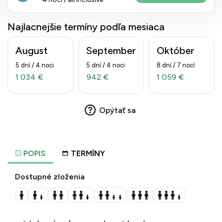
Najlacnejšie termíny podľa mesiaca
August
September
Október
5 dní / 4 noci
5 dní / 4 noci
8 dní / 7 nocí
1 034 €
942 €
1 059 €
Opýtať sa
POPIS
TERMÍNY
Dostupné zloženia