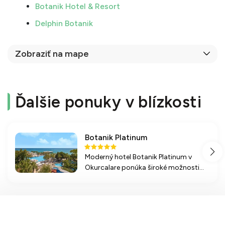
Botanik Hotel & Resort
Delphin Botanik
Zobraziť na mape
Ďalšie ponuky v blízkosti
Botanik Platinum
Moderný hotel Botanik Platinum v
Okurcalare ponúka široké možnosti
zábavy a relaxu, vrátane aquaparku,
tematických reštaurácií a pláže s
množstvom služieb.