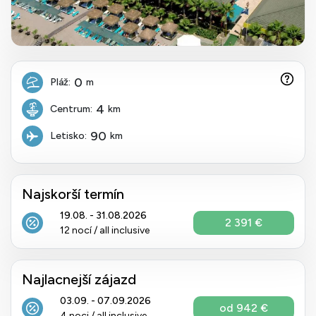
0
Pláž:
m
4
Centrum:
km
90
Letisko:
km
Najskorší termín
19.08. - 31.08.2026
2 391 €
12 nocí / all inclusive
Najlacnejší zájazd
03.09. - 07.09.2026
od 942 €
4 noci / all inclusive