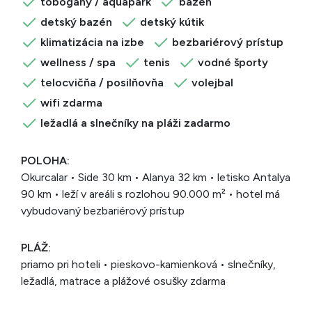
tobogány / aquapark
bazén
detský bazén
detský kútik
klimatizácia na izbe
bezbariérový prístup
wellness / spa
tenis
vodné športy
telocvičňa / posilňovňa
volejbal
wifi zdarma
ležadlá a slnečníky na pláži zadarmo
POLOHA:
Okurcalar • Side 30 km • Alanya 32 km • letisko Antalya
90 km • leží v areáli s rozlohou 90.000 m² • hotel má
vybudovaný bezbariérový prístup
PLÁŽ:
priamo pri hoteli • pieskovo-kamienková • slnečníky,
ležadlá, matrace a plážové osušky zdarma