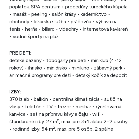
poplatok: SPA centrum • procedúry tureckého kúpeľa
• masáž • peeling • salón krásy • kaderníctvo •
obchody • lekárska služba • práčovňa • výbava na
tenis • herňa • biliard • videohry • internetová kaviareň
• vodné športy na pláži
PRE DETI:
detské bazény • tobogany pre deti • miniklub (4-12
rokov) • ihrisko • minidisko • minikino • zábavný park •
animačné programy pre deti • detský kočík za depozit
IZBY:
370 izieb • balkón • centrálna klimatizácia • sušič na
vlasy • telefón • TV • trezor • minibar • rýchlovarná
kanvica • set na prípravu kávy a čaju • wifi •
štandardné izby: 27 m², max. pre 3+1 alebo 2+2 osoby
• rodinné izby: 54 m², max. pre 5 osôb, 2 spálne