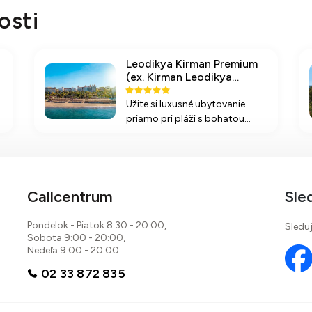
osti
Leodikya Kirman Premium
(ex. Kirman Leodikya
Resort)
Užite si luxusné ubytovanie
priamo pri pláži s bohatou
ponukou služieb a aktivít v
hoteli Kirman Leodikya Resort,
ktorý sa nachádza v srdci
nádhernej zátoky Karaburun v
Turecku.
Callcentrum
Sle
Pondelok - Piatok 8:30 - 20:00,
Sleduj
Sobota 9:00 - 20:00,
Nedeľa 9:00 - 20:00
02 33 872 835