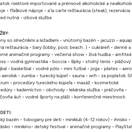
atok: niektoré importované a prémiové alkoholické a nealkoholi
je • fľaškové nápoje • a´la carte reštaurácia (steak), rezervácia
ed nutná • izbová služba
ŽBY:
ny so slnečníkmi a ležadlami • vnútorný bazén • jacuzzi • aquap
ná reštaurácia • bary (lobby, pool, beach...) • cukráreň • denné a
rné animačné programy • večerná show • živá hudba • amfiteá
ess • vodná gymnastika • boccia • šípky • stolný tenis • plážový
jbal • basketbal • vodné pólo • mini futbal • joga • pilates • aero
 aerobik • zumba • turecký kúpeľ • sauna • wifi • za poplatok: 
rum • procedúry tureckého kúpeľa • masáž • kozmetické
edúry • kaderníctvo • obchody • lekárska služba • práčovňa •
čovňa áut • vodné športy na pláži • konferenčné miestnosti
 DETI:
ký bazén • tobogany pre deti • miniklub (4-12 rokov) • ihrisko •
disko • minikino• detský festival • animačné programy • PlaySta