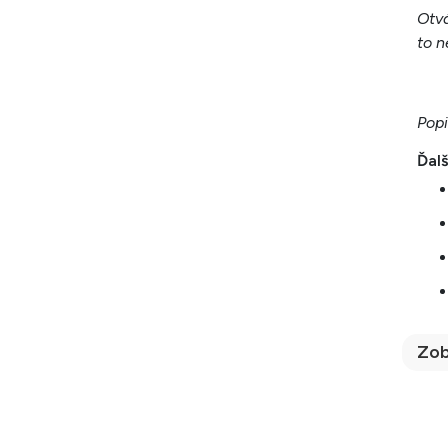
Otvá
to n
Popi
Ďalš
Zob