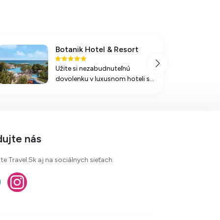
Botanik Hotel & Resort
Užite si nezabudnuteľnú
dovolenku v luxusnom hoteli so
širokou ponukou aktivít,
bazénmi a vynikajúcim
stravovaním na súkromnej
pláži pri Okurcalare.
dujte nás
te Travel.Sk aj na sociálnych sieťach.