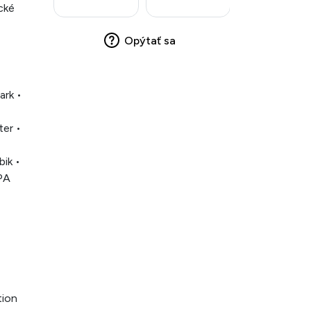
cké
Opýtať sa
ark •
ter •
bik •
SPA
tion