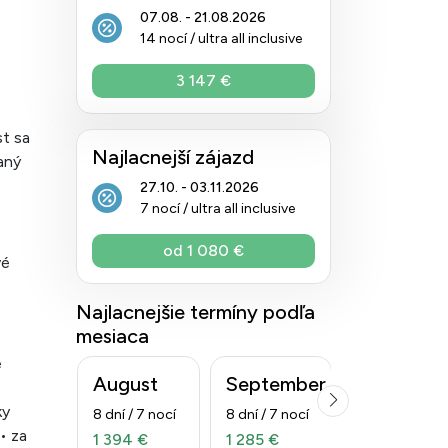
07.08. - 21.08.2026
14 nocí / ultra all inclusive
3 147 €
st sa
Najlacnejší zájazd
aný
27.10. - 03.11.2026
7 nocí / ultra all inclusive
od 1 080 €
vé
Najlacnejšie termíny podľa
mesiaca
é
August
September
Október
ky
8 dní / 7 nocí
8 dní / 7 nocí
8 dní / 7 nocí
• za
1 394 €
1 285 €
1 080 €