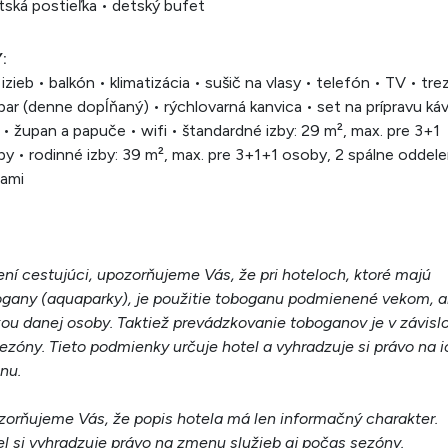
tská postieľka • detský bufet
:
izieb • balkón • klimatizácia • sušič na vlasy • telefón • TV • tre
bar (denne dopĺňaný) • rýchlovarná kanvica • set na prípravu káv
 • župan a papuče • wifi • štandardné izby: 29 m², max. pre 3+1
y • rodinné izby: 39 m², max. pre 3+1+1 osoby, 2 spálne oddel
rami
ní cestujúci, upozorňujeme Vás, že pri hoteloch, ktoré majú
gany (aquaparky), je použitie toboganu podmienené vekom, a
ou danej osoby. Taktiež prevádzkovanie toboganov je v závislo
ezóny. Tieto podmienky určuje hotel a vyhradzuje si právo na i
nu.
orňujeme Vás, že popis hotela má len informačný charakter.
l si vyhradzuje právo na zmenu služieb aj počas sezóny.