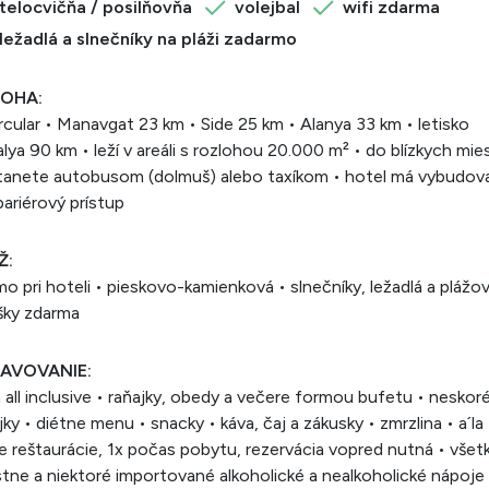
telocvičňa / posilňovňa
volejbal
wifi zdarma
ležadlá a slnečníky na pláži zadarmo
OHA:
cular • Manavgat 23 km • Side 25 km • Alanya 33 km • letisko
lya 90 km • leží v areáli s rozlohou 20.000 m² • do blízkych mie
tanete autobusom (dolmuš) alebo taxíkom • hotel má vybudov
ariérový prístup
Ž:
mo pri hoteli • pieskovo-kamienková • slnečníky, ležadlá a plážo
šky zdarma
AVOVANIE:
a all inclusive • raňajky, obedy a večere formou bufetu • neskor
jky • diétne menu • snacky • káva, čaj a zákusky • zmrzlina • a´la
e reštaurácie, 1x počas pobytu, rezervácia vopred nutná • všet
tne a niektoré importované alkoholické a nealkoholické nápoje 