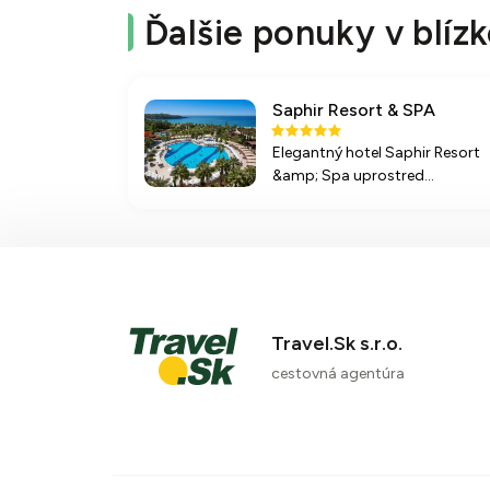
Ďalšie ponuky v blízk
Saphir Resort & SPA
Elegantný hotel Saphir Resort
&amp; Spa uprostred
nádhernej prírody, s vlastnou
piesočnatou plážou, bohatými
službami a aktivitami pre deti i
dospelých, ideálny pre rodinnú
dovolenku alebo romantický
pobyt.
Travel.Sk s.r.o.
cestovná agentúra