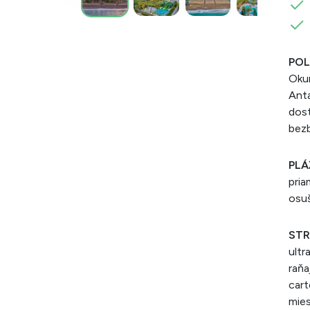
POL
Okur
Anta
dos
bezb
PLÁ
pria
osu
STR
ultr
raňa
cart
mies