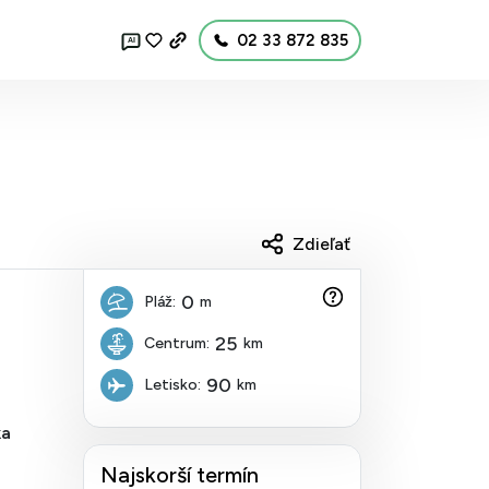
02 33 872 835
AI
Zdieľať
0
Pláž:
m
25
Centrum:
km
90
Letisko:
km
ka
Najskorší termín