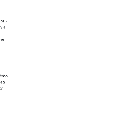
zor •
y a
ené
lebo
sti
ch