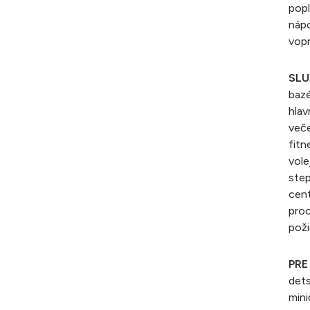
popl
nápo
vopr
SLU
bazé
hlav
veče
fitn
vole
step
cent
proc
poži
PRE
dets
mini