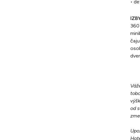
• de
IZBY
360 
mini
čaju
osob
dve
Váže
tobo
výšk
od s
zme
Upoz
Hote