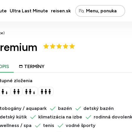
ute
Ultra Last Minute
reisen.sk
pe)
Premium
OPIS
TERMÍNY
tupné zloženia
tobogány / aquapark
bazén
detský bazén
detský kútik
klimatizácia na izbe
rodinná dovolen
wellness / spa
tenis
vodné športy