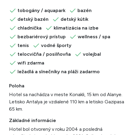
tobogány / aquapark
bazén
detský bazén
detský kútik
chladnička
klimatizácia na izbe
bezbariérový prístup
wellness / spa
tenis
vodné športy
telocvičňa / posilňovňa
volejbal
wifi zdarma
ležadlá a slnečníky na pláži zadarmo
Poloha
Hotel sa nachádza v meste Konakli, 15 km od Alanye.
Letisko Antalya je vzdialené 110 km a letisko Gazipasa
65 km.
Základné informácie
Hotel bol otvorený v roku 2004 a posledná