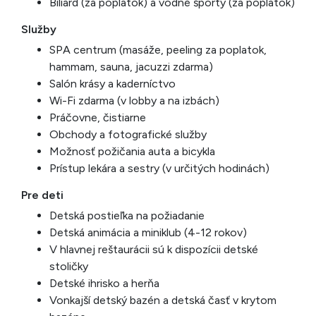
Biliard (za poplatok) a vodné športy (za poplatok)
Služby
SPA centrum (masáže, peeling za poplatok,
hammam, sauna, jacuzzi zdarma)
Salón krásy a kaderníctvo
Wi-Fi zdarma (v lobby a na izbách)
Práčovne, čistiarne
Obchody a fotografické služby
Možnosť požičania auta a bicykla
Prístup lekára a sestry (v určitých hodinách)
Pre deti
Detská postieľka na požiadanie
Detská animácia a miniklub (4-12 rokov)
V hlavnej reštaurácii sú k dispozícii detské
stoličky
Detské ihrisko a herňa
Vonkajší detský bazén a detská časť v krytom