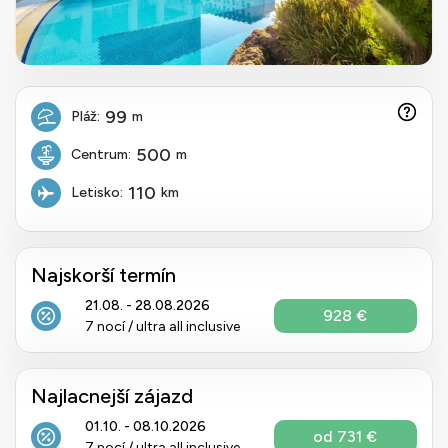
99
Pláž:
m
500
Centrum:
m
110
Letisko:
km
Najskorší termín
21.08. - 28.08.2026
928 €
7 nocí / ultra all inclusive
Najlacnejší zájazd
01.10. - 08.10.2026
od 731 €
7 nocí / ultra all inclusive