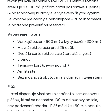
rekonštrukcia prebehla v roku 2021. Celková rozloha
areálu je 13 100 m², pričom hotel pozostáva z jednej
6-poschodovej budovy a je vybavený štyrmi výťahmi.
Je vhodný pre osoby s hendikepom – túto informáciu
je potrebné preveriť pri rezervácii.
Vybavenie hotela
Vonkajší bazén (600 m²) a krytý bazén (300 m²)
Hlavná reštaurácia pre 525 osôb
Dve à la carte reštaurácie (turecká a rybia)
5 barov
Tenisový kurt (pevný povrch)
Amfiteáter
Bez možnosti ubytovania s domácimi zvieratami
Pláž
Hotel disponuje vlastnou piesočnato-kamienkovou
plážou, ktorá sa nachádza 100 m od budovy hotela,
cez podzemnú chodbu. Pláž má dĺžku 60 m a ponúka