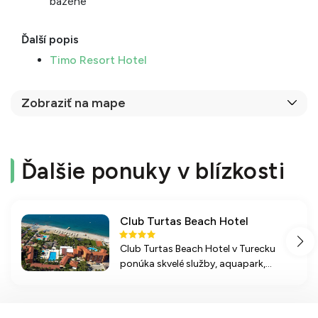
bazéne
Ďalší popis
Timo Resort Hotel
Zobraziť na mape
Ďalšie ponuky v blízkosti
Club Turtas Beach Hotel
Club Turtas Beach Hotel v Turecku
ponúka skvelé služby, aquapark,
animácie a pohodlné ubytovanie v
malebnom prostredí blízko Alanye,
ideálne pre rodiny s deťmi a páry.