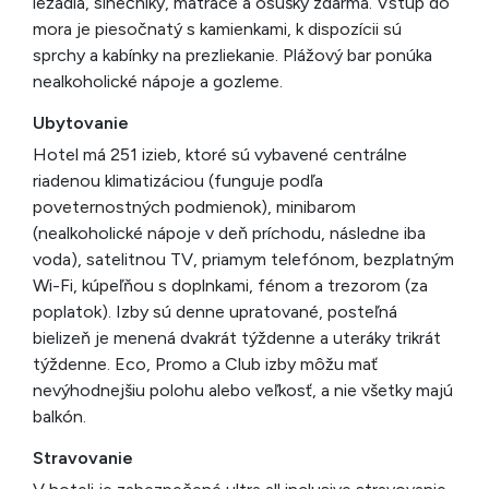
ležadlá, slnečníky, matrace a osušky zdarma. Vstup do
mora je piesočnatý s kamienkami, k dispozícii sú
sprchy a kabínky na prezliekanie. Plážový bar ponúka
nealkoholické nápoje a gozleme.
Ubytovanie
Hotel má 251 izieb, ktoré sú vybavené centrálne
riadenou klimatizáciou (funguje podľa
poveternostných podmienok), minibarom
(nealkoholické nápoje v deň príchodu, následne iba
voda), satelitnou TV, priamym telefónom, bezplatným
Wi-Fi, kúpeľňou s doplnkami, fénom a trezorom (za
poplatok). Izby sú denne upratované, posteľná
bielizeň je menená dvakrát týždenne a uteráky trikrát
týždenne. Eco, Promo a Club izby môžu mať
nevýhodnejšiu polohu alebo veľkosť, a nie všetky majú
balkón.
Stravovanie