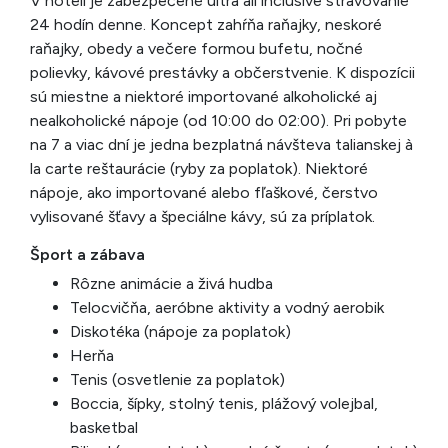
V hoteli je zabezpečené ultra all inclusive stravovanie
24 hodín denne. Koncept zahŕňa raňajky, neskoré
raňajky, obedy a večere formou bufetu, nočné
polievky, kávové prestávky a občerstvenie. K dispozícii
sú miestne a niektoré importované alkoholické aj
nealkoholické nápoje (od 10:00 do 02:00). Pri pobyte
na 7 a viac dní je jedna bezplatná návšteva talianskej à
la carte reštaurácie (ryby za poplatok). Niektoré
nápoje, ako importované alebo fľaškové, čerstvo
vylisované šťavy a špeciálne kávy, sú za príplatok.
Šport a zábava
Rôzne animácie a živá hudba
Telocvičňa, aeróbne aktivity a vodný aerobik
Diskotéka (nápoje za poplatok)
Herňa
Tenis (osvetlenie za poplatok)
Boccia, šípky, stolný tenis, plážový volejbal,
basketbal