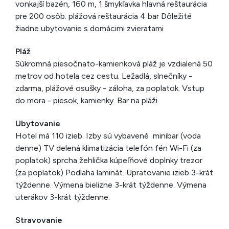
vonkajší bazén, 160 m, 1 šmykľavka hlavná reštaurácia
pre 200 osôb. plážová reštaurácia 4 bar Dôležité
žiadne ubytovanie s domácimi zvieratami
Pláž
Súkromná piesočnato-kamienková pláž je vzdialená 50
metrov od hotela cez cestu. Ležadlá, slnečníky -
zdarma, plážové osušky - záloha, za poplatok. Vstup
do mora - piesok, kamienky. Bar na pláži.
Ubytovanie
Hotel má 110 izieb. Izby sú vybavené minibar (voda
denne) TV delená klimatizácia telefón fén Wi-Fi (za
poplatok) sprcha žehlička kúpeľňové doplnky trezor
(za poplatok) Podlaha laminát. Upratovanie izieb 3-krát
týždenne. Výmena bielizne 3-krát týždenne. Výmena
uterákov 3-krát týždenne.
Stravovanie