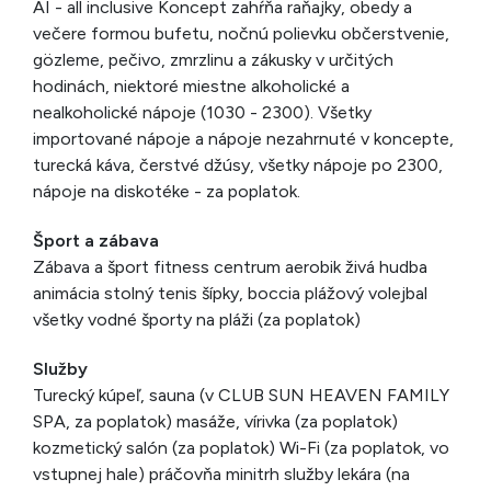
AI - all inclusive Koncept zahŕňa raňajky, obedy a
večere formou bufetu, nočnú polievku občerstvenie,
gözleme, pečivo, zmrzlinu a zákusky v určitých
hodinách, niektoré miestne alkoholické a
nealkoholické nápoje (1030 - 2300). Všetky
importované nápoje a nápoje nezahrnuté v koncepte,
turecká káva, čerstvé džúsy, všetky nápoje po 2300,
nápoje na diskotéke - za poplatok.
Šport a zábava
Zábava a šport fitness centrum aerobik živá hudba
animácia stolný tenis šípky, boccia plážový volejbal
všetky vodné športy na pláži (za poplatok)
Služby
Turecký kúpeľ, sauna (v CLUB SUN HEAVEN FAMILY
SPA, za poplatok) masáže, vírivka (za poplatok)
kozmetický salón (za poplatok) Wi-Fi (za poplatok, vo
vstupnej hale) práčovňa minitrh služby lekára (na