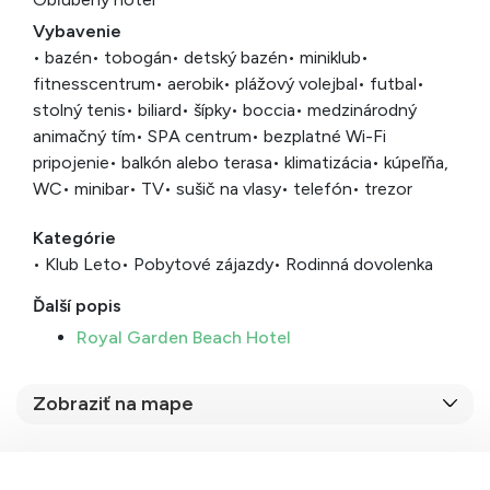
Vybavenie
• bazén
• tobogán
• detský bazén
• miniklub
•
fitnesscentrum
• aerobik
• plážový volejbal
• futbal
•
stolný tenis
• biliard
• šípky
• boccia
• medzinárodný
animačný tím
• SPA centrum
• bezplatné Wi-Fi
pripojenie
• balkón alebo terasa
• klimatizácia
• kúpeľňa,
WC
• minibar
• TV
• sušič na vlasy
• telefón
• trezor
Kategórie
• Klub Leto
• Pobytové zájazdy
• Rodinná dovolenka
Ďalší popis
Royal Garden Beach Hotel
Zobraziť na mape