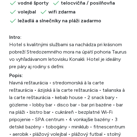
vodné športy
telocvičňa / posilňovňa
volejbal
wifi zdarma
ležadlá a slnečníky na pláži zadarmo
Intro:
Hotel s kvalitnými službami sa nachádza pri krásnom
pobreží Stredozemného mora na úpätí pohoria Taurus
vo vyhľadávanom letovisku Konakli. Hotel je ideálny
pre páry aj rodiny s deťmi.
Popis:
hlavná reštaurácia • stredomorská à la carte
reštaurácia • ázijská à la carte reštaurácia • talianska à
la carte reštaurácia • kebab house • 2 snack bary •
gözleme • lobby bar • disco bar • bar pri bazéne • bar
na pláži • bistro bar • cukráreň • bezplatné Wi-Fi
pripojenie • SPA centrum • 4 vonkajšie bazény • 3
detské bazény • tobogány • miniklub • fitnescentrum
• aerobik • plážový volejbal • plážový futbal • stolný