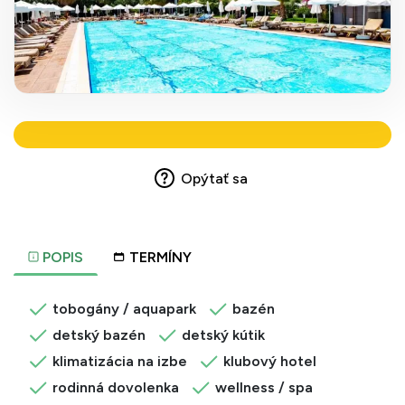
Opýtať sa
POPIS
TERMÍNY
tobogány / aquapark
bazén
detský bazén
detský kútik
klimatizácia na izbe
klubový hotel
rodinná dovolenka
wellness / spa