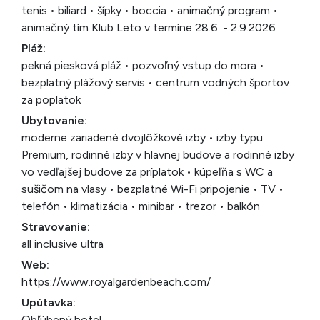
tenis • biliard • šípky • boccia • animačný program •
animačný tím Klub Leto v termíne 28.6. - 2.9.2026
Pláž:
pekná piesková pláž • pozvoľný vstup do mora •
bezplatný plážový servis • centrum vodných športov
za poplatok
Ubytovanie:
moderne zariadené dvojlôžkové izby • izby typu
Premium, rodinné izby v hlavnej budove a rodinné izby
vo vedľajšej budove za príplatok • kúpeľňa s WC a
sušičom na vlasy • bezplatné Wi-Fi pripojenie • TV •
telefón • klimatizácia • minibar • trezor • balkón
Stravovanie:
all inclusive ultra
Web:
https://www.royalgardenbeach.com/
Upútavka:
Obľúbený hotel