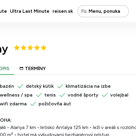
ute
Ultra Last Minute
reisen.sk
ay
OPIS
TERMÍNY
bazén
detský kútik
klimatizácia na izbe
wellness / spa
tenis
vodné športy
volejbal
wifi zdarma
požičovňa áut
OHA:
kli • Alanya 7 km • letisko Antalya 125 km • leží v areáli s rozloh
00 m² • hotel má vybudovaný bezbariérový prístup