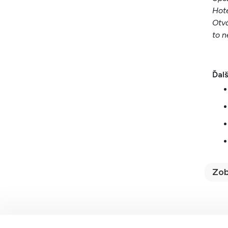
Hote
Otvá
to n
Ďalš
Zob