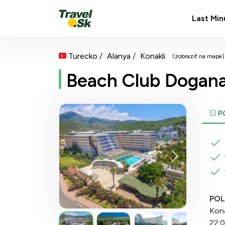
Last Min
Turecko
Alanya
Konakli
(zobraziť na mape)
Beach Club Dogan
P
POL
Kona
22.0