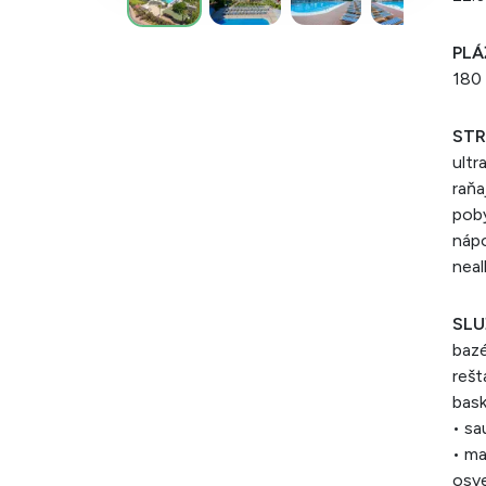
PLÁ
180 
STR
ultr
raňa
poby
nápo
neal
SLU
bazé
rešt
bask
• sa
• ma
osve