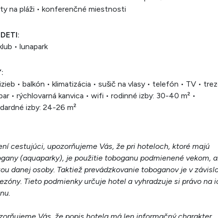
ty na pláži • konferenčné miestnosti
 DETI:
klub • lunapark
:
izieb • balkón • klimatizácia • sušič na vlasy • telefón • TV • trez
bar • rýchlovarná kanvica • wifi • rodinné izby: 30-40 m² •
dardné izby: 24-26 m²
ní cestujúci, upozorňujeme Vás, že pri hoteloch, ktoré majú
gany (aquaparky), je použitie toboganu podmienené vekom, a
ou danej osoby. Taktiež prevádzkovanie toboganov je v závislo
ezóny. Tieto podmienky určuje hotel a vyhradzuje si právo na i
nu.
orňujeme Vás, že popis hotela má len informačný charakter.