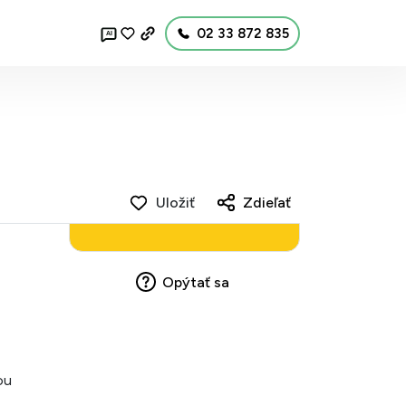
02 33 872 835
AI
Uložiť
Zdieľať
Opýtať sa
ou