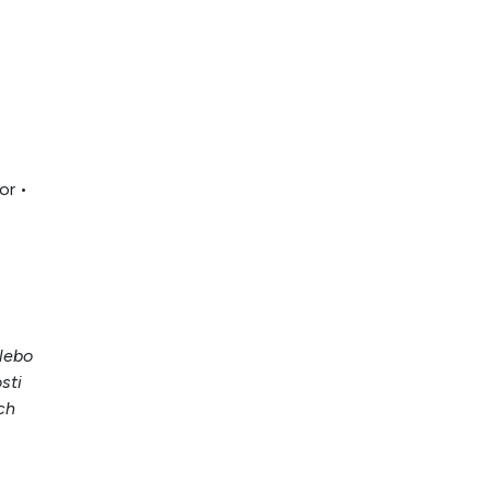
or •
lebo
sti
ch