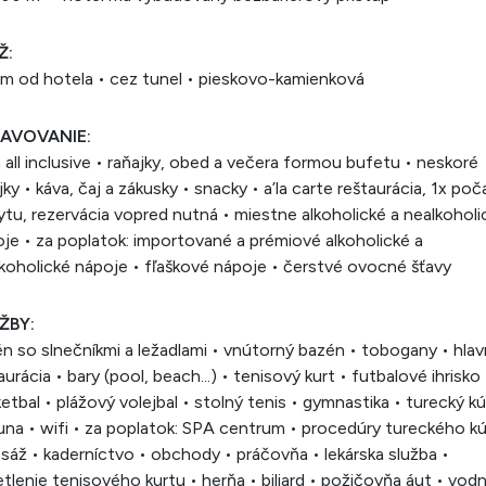
Ž:
m od hotela • cez tunel • pieskovo-kamienková
AVOVANIE:
a all inclusive • raňajky, obed a večera formou bufetu • neskoré
jky • káva, čaj a zákusky • snacky • a’la carte reštaurácia, 1x poč
tu, rezervácia vopred nutná • miestne alkoholické a nealkoholi
je • za poplatok: importované a prémiové alkoholické a
koholické nápoje • fľaškové nápoje • čerstvé ovocné šťavy
ŽBY:
n so slnečníkmi a ležadlami • vnútorný bazén • tobogany • hla
aurácia • bary (pool, beach...) • tenisový kurt • futbalové ihrisko 
etbal • plážový volejbal • stolný tenis • gymnastika • turecký k
una • wifi • za poplatok: SPA centrum • procedúry tureckého k
sáž • kaderníctvo • obchody • práčovňa • lekárska služba •
tlenie tenisového kurtu • herňa • biliard • požičovňa áut • vod