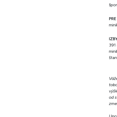
špor
PRE
mini
IZBY
391 
mini
štan
Váže
tobo
výšk
od s
zme
Upoz