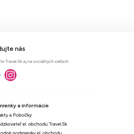
dujte nás
te Travel.Sk aj na sociálnych sieťach.
akty a Pobočky
dzkovateľ el. obchodu Travel.Sk
odné podmienky el. obchodu