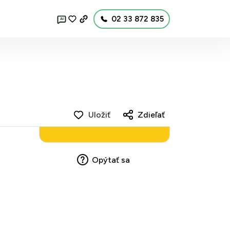
02 33 872 835
AI
Uložiť
Zdieľať
Opýtať sa