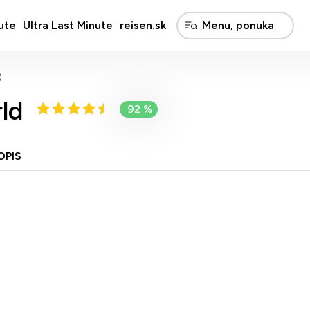
ute
Ultra Last Minute
reisen.sk
)
ld
92 %
OPIS