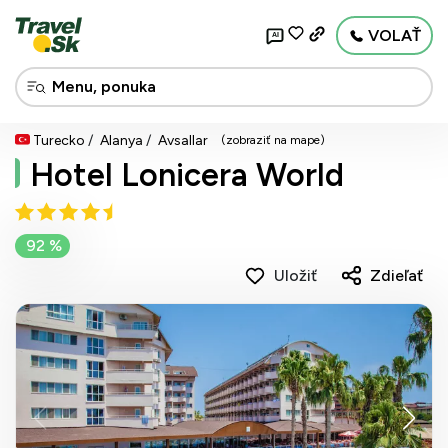
VOLAŤ
AI
Turecko
Alanya
Avsallar
(zobraziť na mape)
Hotel Lonicera World
92 %
Uložiť
Zdieľať