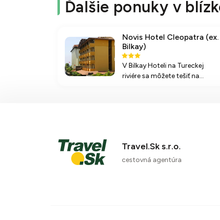
Ďalšie ponuky v blízk
Novis Hotel Cleopatra (ex.
Bilkay)
V Bilkay Hoteli na Tureckej
riviére sa môžete tešiť na
príjemné ubytovanie, bazén a
blízkosť piesočnatej pláže.
Ideálny na relaxáciu aj rodinné
pobyty.
Travel.Sk s.r.o.
cestovná agentúra