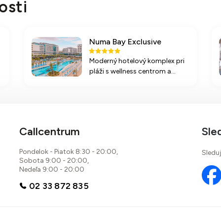
osti
Numa Bay Exclusive
Moderný hotelový komplex pri
pláži s wellness centrom a
bohatými službami pre rodiny
aj jednotlivcov. Obľúbená
destinácia na relaxačnú
dovolenku v Turecku.
Callcentrum
Sle
Pondelok - Piatok 8:30 - 20:00,
Sleduj
Sobota 9:00 - 20:00,
Nedeľa 9:00 - 20:00
02 33 872 835