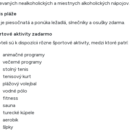
ievaných nealkoholických a miestnych alkoholických nápojov.
is pláže
 je piesočnatá a ponúka ležadlá, slnečníky a osušky zdarma.
rtové aktivity zadarmo
teli sú k dispozícii rôzne športové aktivity, medzi ktoré patrí:
animačné programy
večerné programy
stolný tenis
tenisový kurt
plážový volejbal
vodné pólo
fitness
sauna
turecké kúpele
aerobik
šípky