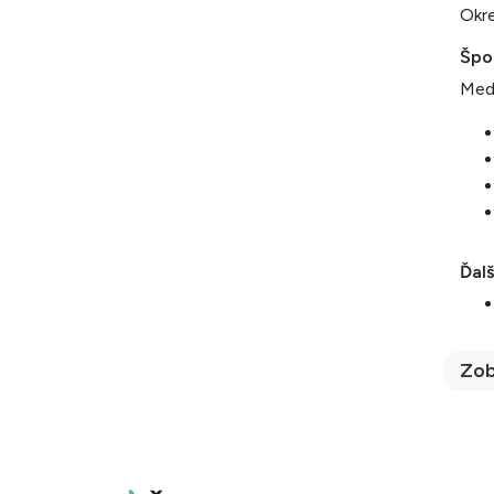
Okre
Špor
Medz
Ďalš
Zob