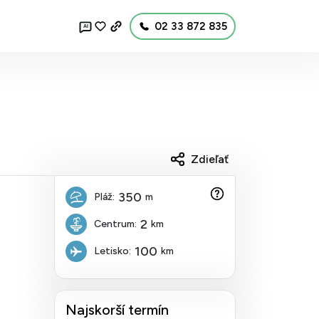
02 33 872 835
AI
Zdieľať
350
Pláž:
m
2
Centrum:
km
100
Letisko:
km
Najskorší termín