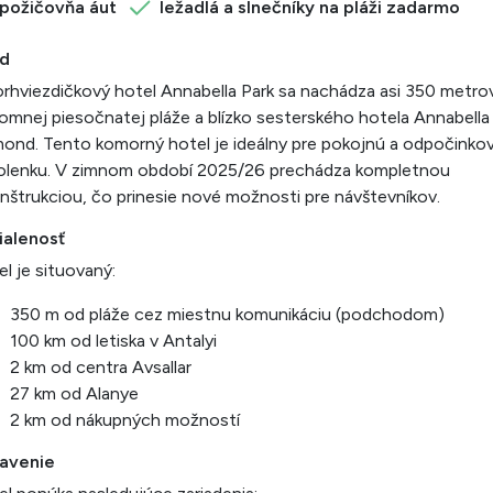
požičovňa áut
ležadlá a slnečníky na pláži zadarmo
d
rhviezdičkový hotel Annabella Park sa nachádza asi 350 metro
omnej piesočnatej pláže a blízko sesterského hotela Annabella
ond. Tento komorný hotel je ideálny pre pokojnú a odpočinko
olenku. V zimnom období 2025/26 prechádza kompletnou
nštrukciou, čo prinesie nové možnosti pre návštevníkov.
ialenosť
l je situovaný:
350 m od pláže cez miestnu komunikáciu (podchodom)
100 km od letiska v Antalyi
2 km od centra Avsallar
27 km od Alanye
2 km od nákupných možností
avenie