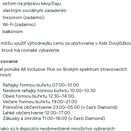
setom na prípravu kávy/čaju
vlastným sociálnym zariadením
trezorom (zadarmo)
Wi-Fi (zadarmo)
balkónom
 môžu využiť výhodnejšiu cenu za ubytovanie v Kids Dvojlôžko
, ktorá má rovnaké vybavenie.
avovanie
l ponúka All Inclusive Plus so širokým spektrum stravovacích
ností:
Raňajky formou bufetu 07.00–10.00
Neskoré raňajky formou bufetu 10.00–10.30
Obed formou bufetu 12.30–14.00
Večere formou bufetu 19.00–21.00
Polnočné občerstvenie 23.00–05.00 (v časti Diamond)
Ľahké občerstvenie 12.00–17.00
Zákusky a zmrzlina 11.00–18.00 (v časti Diamond)
nako sú k dispozícii neobmedzené množstvo vybraných