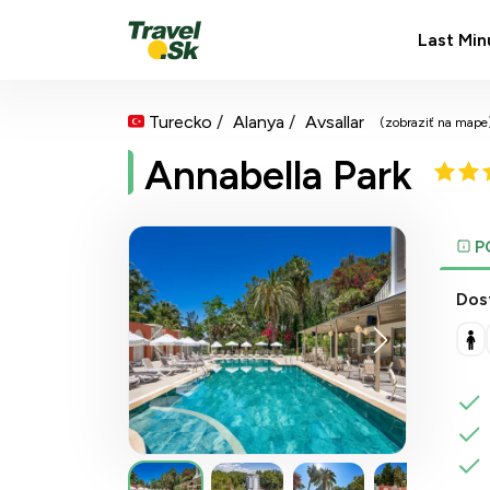
Last Min
Turecko
Alanya
Avsallar
(zobraziť na mape
Annabella Park
P
Dos