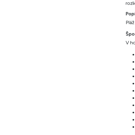
rozl
Pop
Pláž
Špo
V ho