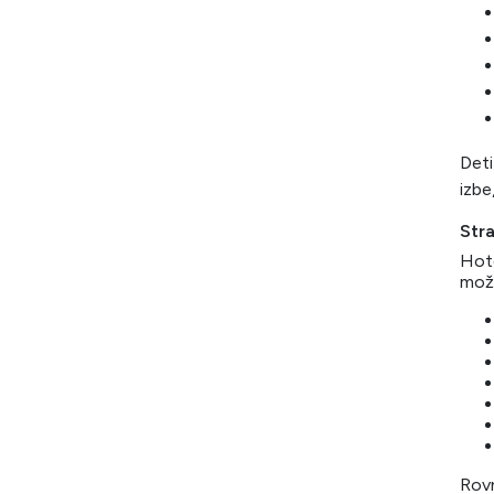
Deti
izbe
Str
Hote
mož
Rov