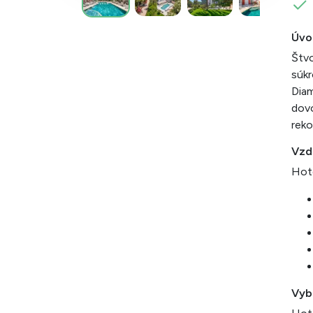
Úvo
Štvo
súkr
Diam
dov
reko
Vzd
Hote
Vyb