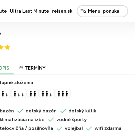
ute
Ultra Last Minute
reisen.sk
)
OPIS
TERMÍNY
tupné zloženia
bazén
detský bazén
detský kútik
klimatizácia na izbe
vodné športy
telocvičňa / posilňovňa
volejbal
wifi zdarma