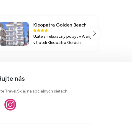
Kleopatra Golden Beach
Užite si relaxačný pobyt v Alanyi
v hoteli Kleopatra Golden
Beach, len 100 m od
piesočnatej pláže, s bazénom a
all inclusive stravovaním.
dujte nás
te Travel.Sk aj na sociálnych sieťach.