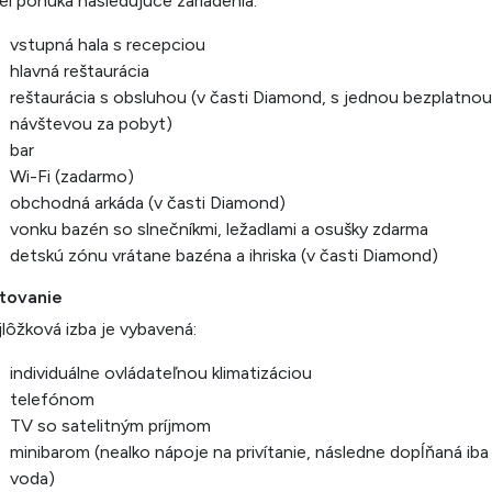
l ponúka nasledujúce zariadenia:
vstupná hala s recepciou
hlavná reštaurácia
reštaurácia s obsluhou (v časti Diamond, s jednou bezplatnou
návštevou za pobyt)
bar
Wi-Fi (zadarmo)
obchodná arkáda (v časti Diamond)
vonku bazén so slnečníkmi, ležadlami a osušky zdarma
detskú zónu vrátane bazéna a ihriska (v časti Diamond)
tovanie
lôžková izba je vybavená:
individuálne ovládateľnou klimatizáciou
telefónom
TV so satelitným príjmom
minibarom (nealko nápoje na privítanie, následne dopĺňaná iba
voda)