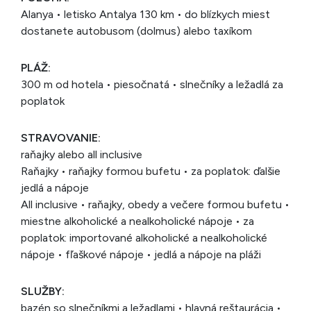
Alanya • letisko Antalya 130 km • do blízkych miest
dostanete autobusom (dolmus) alebo taxíkom
PLÁŽ:
300 m od hotela • piesočnatá • slnečníky a ležadlá za
poplatok
STRAVOVANIE:
raňajky alebo all inclusive
Raňajky • raňajky formou bufetu • za poplatok: ďalšie
jedlá a nápoje
All inclusive • raňajky, obedy a večere formou bufetu •
miestne alkoholické a nealkoholické nápoje • za
poplatok: importované alkoholické a nealkoholické
nápoje • fľaškové nápoje • jedlá a nápoje na pláži
SLUŽBY:
bazén so slnečníkmi a ležadlami • hlavná reštaurácia •