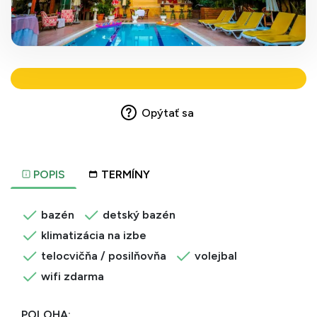
Opýtať sa
POPIS
TERMÍNY
bazén
detský bazén
klimatizácia na izbe
telocvičňa / posilňovňa
volejbal
wifi zdarma
POLOHA: