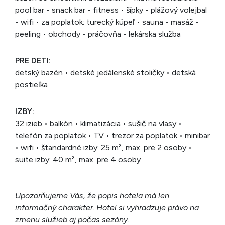
pool bar • snack bar • fitness • šípky • plážový volejbal
• wifi • za poplatok: turecký kúpeľ • sauna • masáž •
peeling • obchody • práčovňa • lekárska služba
PRE DETI:
detský bazén • detské jedálenské stoličky • detská
postieľka
IZBY:
32 izieb • balkón • klimatizácia • sušič na vlasy •
telefón za poplatok • TV • trezor za poplatok • minibar
• wifi • štandardné izby: 25 m², max. pre 2 osoby •
suite izby: 40 m², max. pre 4 osoby
Upozorňujeme Vás, že popis hotela má len
informačný charakter. Hotel si vyhradzuje právo na
zmenu služieb aj počas sezóny.