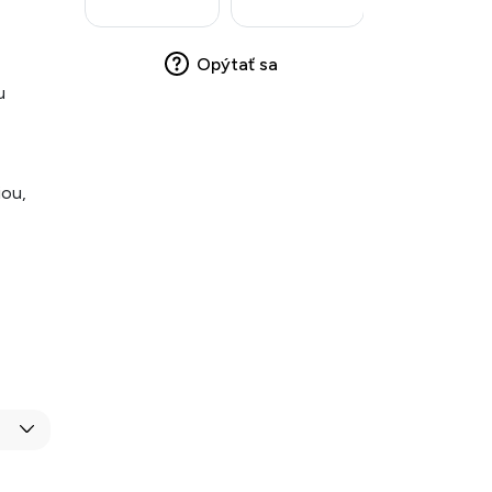
Opýtať sa
u
iou,