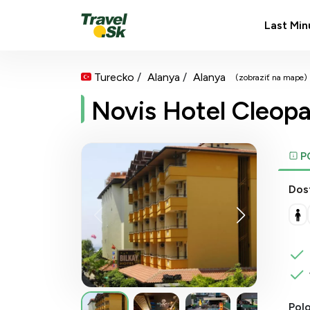
Last Min
Turecko
Alanya
Alanya
(zobraziť na mape)
Novis Hotel Cleopat
P
Dos
Pol