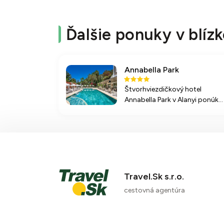
Ďalšie ponuky v blízk
Annabella Park
Štvorhviezdičkový hotel
Annabella Park v Alanyi ponúka
príjemné ubytovanie blízko
pláže, širokú škálu služieb a
športových aktivít, ideálny pre
pokojnú dovolenku. Využívajte
aj možnosti sesterského hotel
Annabella Diamond.
Travel.Sk s.r.o.
cestovná agentúra