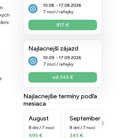
10.08. - 17.08.2026
km
7 nocí / raňajky
zkych
íkmi.
817 €
Najlacnejší zájazd
10.09. - 17.09.2026
7 nocí / raňajky
od 345 €
e
Najlacnejšie termíny podľa
mesiaca
August
September
Október
8 dní / 7 nocí
8 dní / 7 nocí
8 dní / 7 nocí
495 €
345 €
414 €