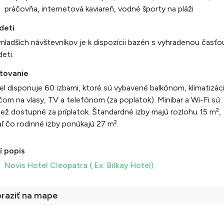
práčovňa, internetová kaviareň, vodné športy na pláži
deti
mladších návštevníkov je k dispozícii bazén s vyhradenou časťo
deti.
tovanie
l disponuje 60 izbami, ktoré sú vybavené balkónom, klimatizác
čom na vlasy, TV a telefónom (za poplatok). Minibar a Wi-Fi sú
iež dostupné za príplatok. Štandardné izby majú rozlohu 15 m²,
aľ čo rodinné izby ponúkajú 27 m².
í popis
Novis Hotel Cleopatra ( Ex: Bilkay Hotel)
raziť na mape