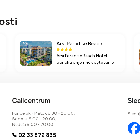
osti
Arsi Paradise Beach
Arsi Paradise Beach Hotel
ponúka príjemné ubytovanie pri
pobreží Stredozemného mora,
ideálne pre aktívnu dovolenku s
možnosťami zábavy a
relaxácie.
a
Callcentrum
Sle
Pondelok - Piatok 8:30 - 20:00,
Sleduj
Sobota 9:00 - 20:00,
Nedeľa 9:00 - 20:00
02 33 872 835