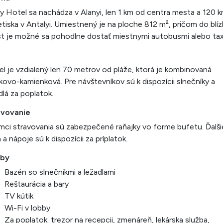
ay Hotel sa nachádza v Alanyi, len 1 km od centra mesta a 120 
etiska v Antalyi. Umiestnený je na ploche 812 m², pričom do blí
t je možné sa pohodlne dostať miestnymi autobusmi alebo tax
l je vzdialený len 70 metrov od pláže, ktorá je kombinovaná
kovo-kamienková. Pre návštevníkov sú k dispozícii slnečníky a
dlá za poplatok.
avovanie
mci stravovania sú zabezpečené raňajky vo forme bufetu. Ďalši
á a nápoje sú k dispozícii za príplatok.
žby
Bazén so slnečníkmi a ležadlami
Reštaurácia a bary
TV kútik
Wi-Fi v lobby
Za poplatok: trezor na recepcii, zmenáreň, lekárska služba,