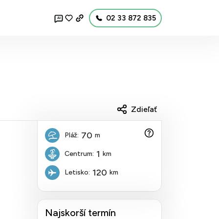
02 33 872 835
AI
Zdieľať
70
Pláž:
m
1
Centrum:
km
120
Letisko:
km
Najskorší termín