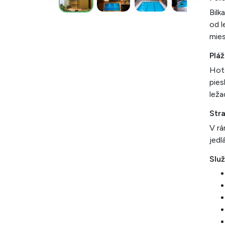
Bilk
od l
mies
Pláž
Hote
pies
leža
Str
V rá
jedl
Slu