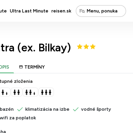
ute
Ultra Last Minute
reisen.sk
ra (ex. Bilkay)
OPIS
TERMÍNY
tupné zloženia
bazén
klimatizácia na izbe
vodné športy
wifi za poplatok
oha