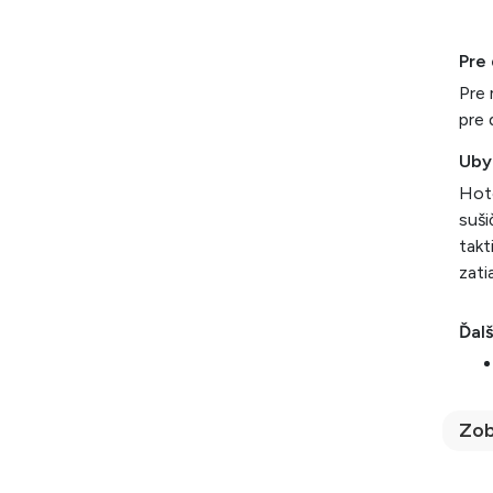
Pre 
Pre 
pre 
Uby
Hote
suši
takt
zati
Ďalš
Zob