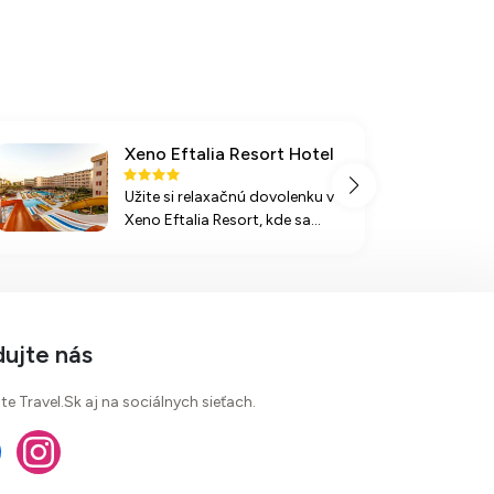
Xeno Eftalia Resort Hotel
Užite si relaxačnú dovolenku v
Xeno Eftalia Resort, kde sa
nachádza pestrá ponuka
zábavy, relaxu a chutného
stravovania formou ultra all
inclusive.
dujte nás
te Travel.Sk aj na sociálnych sieťach.