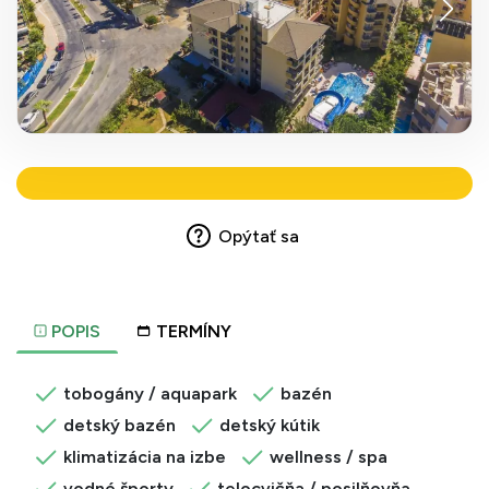
Opýtať sa
POPIS
TERMÍNY
tobogány / aquapark
bazén
detský bazén
detský kútik
klimatizácia na izbe
wellness / spa
vodné športy
telocvičňa / posilňovňa