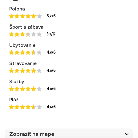
Poloha
5
/6
,2
Šport a zábava
3
/6
,3
Ubytovanie
4
/6
,6
Stravovanie
4
/6
,8
Služby
4
/6
,8
Pláž
4
/6
,6
Zobraziť na mape