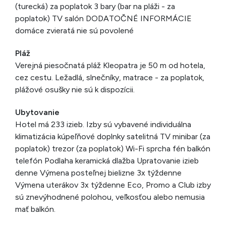
(turecká) za poplatok 3 bary (bar na pláži - za
poplatok) TV salón DODATOČNÉ INFORMÁCIE
domáce zvieratá nie sú povolené
Pláž
Verejná piesočnatá pláž Kleopatra je 50 m od hotela,
cez cestu. Ležadlá, slnečníky, matrace - za poplatok,
plážové osušky nie sú k dispozícii.
Ubytovanie
Hotel má 233 izieb. Izby sú vybavené individuálna
klimatizácia kúpeľňové doplnky satelitná TV minibar (za
poplatok) trezor (za poplatok) Wi-Fi sprcha fén balkón
telefón Podlaha keramická dlažba Upratovanie izieb
denne Výmena posteľnej bielizne 3x týždenne
Výmena uterákov 3x týždenne Eco, Promo a Club izby
sú znevýhodnené polohou, veľkosťou alebo nemusia
mať balkón.