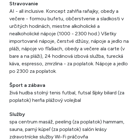
Stravovanie
AI - all inclusive. Koncept zahŕňa raňajky, obedy a
večere - formou bufetu, občerstvenie a sladkosti v
určitých hodinách, miestne alkoholické a
nealkoholické nápoje (1000 - 2300 hod.) Všetky
importované nápoje, čerstvé džúsy, nápoje a jedlo na
pláži, nápoje vo fľašiach, obedy a večere ala carte (v
bare a na pláži), 24 hodinová izbová služba, turecká
káva, espresso, zmrzlina - za poplatok. Nápoje a jedlo
po 2300 za poplatok.
Šport a zábava
živá hudba stolný tenis futbal, futsal šípky biliard (za
poplatok) herňa plážový volejbal
Služby
spa centrum masáž, peeling (za poplatok) hammam,
sauna, parný kúpeľ (za poplatok) salón krásy
zdravotnícke služby Wi-Fi práčovňa