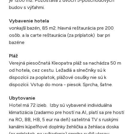
je 1200 m2. Pozostáva z dvoch 5-poschodových
budov s výťahmi.
Vybavenie hotela
vonkajší bazén, 85 m2. hlavná reštaurácia pre 200
osôb. a la carte reštaurácia (za príplatok) bar pri
bazéne
Pláž
Verejná piesočnatá Kleopatra pláž sa nachádza 50 m
od hotela, cez cestu. Ležadlá a slnečníky sú k
dispozícii za poplatok, plážové osušky nie sú k
dispozícii. Vstup do mora - piesok. Sprcha, šatne.
Ubytovanie
Hotel má 72 izieb. Izby sú vybavené individuálna
klimatizácia (zadarmo pre hostí na AI, platí sa pre hostí
na RO, BB, HB, 5 eur na deň) satelitná TV s ruskými
kanálmi kúpeľňové doplnky žehlička a žehliaca doska
(za príplatok, na vyžiadanie) sprcha sušič vlasov