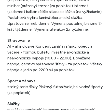
minibar (prázdny) trezor (za poplatok) internet
(zadarmo) balkón ďalšie skladacie lôžko (na vyžiadanie)
Podlahová krytina laminát/keramická dlažba.
Upratovanie izieb denne. Výmena posteľnej bielizne 2-
krát týždenne. Výmena uterákov 2x týždenne.
Stravovanie
AI - all inclusive Koncept zahŕňa raňajky, obedy a
večere - formou bufetu, miestne alkoholické a
nealkoholické nápoje (10.00 - 22.00). Dovážané
nápoje, čerstvo vylisované šťavy - za poplatok. Všetky
nápoje a jedlo po 2200 sú ya poplatok.
Šport a zábava
stolný tenis šípky Plážový futbal/volejbal vodné športy
(za poplatok)
Služby
masáž (za poplatok) hammam, sauna (za poplatok)