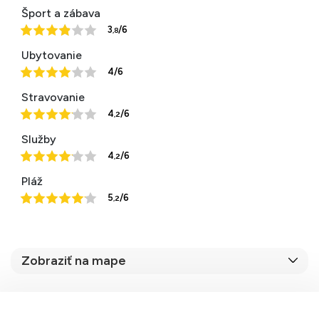
Šport a zábava
3
/6
,8
Ubytovanie
4/6
Stravovanie
4
/6
,2
Služby
4
/6
,2
Pláž
5
/6
,2
Zobraziť na mape
74 %