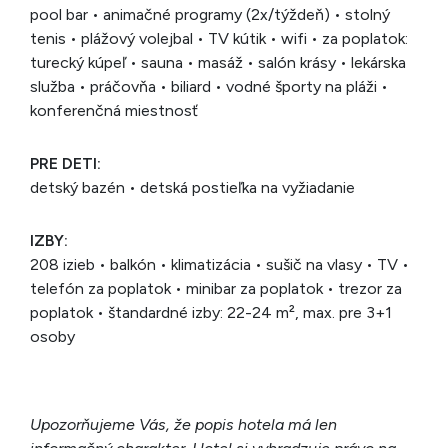
pool bar • animačné programy (2x/týždeň) • stolný
tenis • plážový volejbal • TV kútik • wifi • za poplatok:
turecký kúpeľ • sauna • masáž • salón krásy • lekárska
služba • práčovňa • biliard • vodné športy na pláži •
konferenčná miestnosť
PRE DETI:
detský bazén • detská postieľka na vyžiadanie
IZBY:
208 izieb • balkón • klimatizácia • sušič na vlasy • TV •
telefón za poplatok • minibar za poplatok • trezor za
poplatok • štandardné izby: 22-24 m², max. pre 3+1
osoby
Upozorňujeme Vás, že popis hotela má len