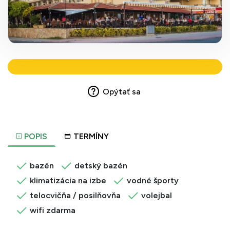
Opýtať sa
POPIS
TERMÍNY
bazén
detský bazén
klimatizácia na izbe
vodné športy
telocvičňa / posilňovňa
volejbal
wifi zdarma