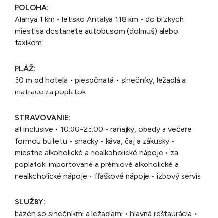
POLOHA:
Alanya 1 km • letisko Antalya 118 km • do blízkych
miest sa dostanete autobusom (dolmuš) alebo
taxíkom
PLÁŽ:
30 m od hotela • piesočnatá • slnečníky, ležadlá a
matrace za poplatok
STRAVOVANIE:
all inclusive • 10:00-23:00 • raňajky, obedy a večere
formou bufetu • snacky • káva, čaj a zákusky •
miestne alkoholické a nealkoholické nápoje • za
poplatok: importované a prémiové alkoholické a
nealkoholické nápoje • fľaškové nápoje • izbový servis
SLUŽBY:
bazén so slnečníkmi a ležadlami • hlavná reštaurácia •