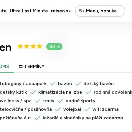
ute
Ultra Last Minute
reisen.sk
en
80 %
OPIS
TERMÍNY
tobogány / aquapark
bazén
detský bazén
detský kútik
klimatizácia na izbe
rodinná dovolen
wellness / spa
tenis
vodné športy
telocvičňa / posilňovňa
volejbal
wifi zdarma
požičovňa áut
ležadlá a slnečníky na pláži zadarmo