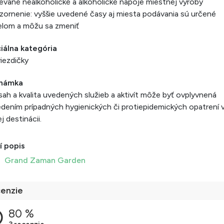
ievané nealkoholické a alkoholické nápoje miestnej výroby
ornenie: vyššie uvedené časy aj miesta podávania sú určené
elom a môžu sa zmeniť
iálna kategória
iezdičky
námka
ah a kvalita uvedených služieb a aktivít môže byť ovplyvnená
dením prípadných hygienických či protiepidemických opatrení 
j destinácii.
í popis
Grand Zaman Garden
enzie