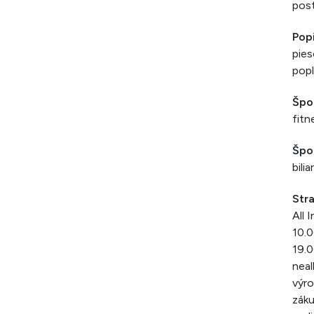
post
Pop
pies
pop
Špo
fitn
Špor
bili
Str
All 
10.0
19.0
neal
výro
záku