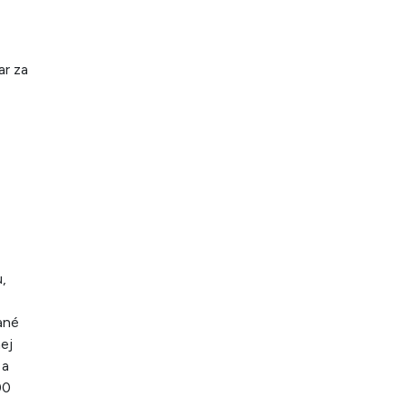
ar za
,
,
ané
ej
 a
00