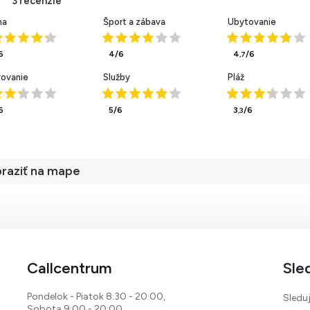
ha
Šport a zábava
Ubytovanie
6
4/6
4
/6
,7
vovanie
Služby
Pláž
6
5/6
3
/6
,3
raziť na mape
Callcentrum
Sle
80 %
Pondelok - Piatok 8:30 - 20:00,
Sleduj
Sobota 9:00 - 20:00,