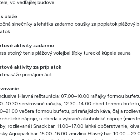
ele, vo vedľajšej budove
is pláže
očná slnečníky a lehátka zadarmo osušky za poplatok plážový b
latok
rtové aktivity zadarmo
ess stolný tenis plážový volejbal šípky turecké kúpele sauna
tové aktivity za príplatok
ard masáže prenájom áut
avovanie
Inclusive Hlavná reštaurácia: 07.00–10.00 raňajky formou bufetu
0–10.30 servírované raňajky, 12.30–14.00 obed formou bufetu
0–21.00 večera formou bufetu, pri raňajkách káva, čaj a rozliev
koholické nápoje, u obeda a vybrané alkoholické nápoje (miestn
by, rozlievané) Snack bar: 11.00–17.00 ľahké občerstvenie, káva
sky Aquapark bar: 15.00–16.00 zmrzlina Hlavný bar: 10.00 – 23.