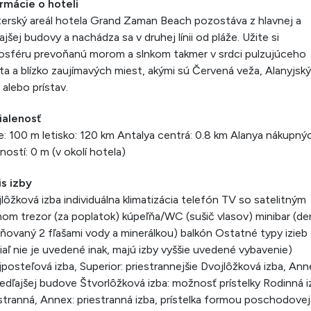
rmácie o hoteli
erský areál hotela Grand Zaman Beach pozostáva z hlavnej a
ajšej budovy a nachádza sa v druhej línii od pláže. Užite si
sféru prevoňanú morom a slnkom takmer v srdci pulzujúceho
a a blízko zaujímavých miest, akými sú Červená veža, Alanyjský
 alebo prístav.
ialenosť
e: 100 m letisko: 120 km Antalya centrá: 0.8 km Alanya nákupný
ostí: 0 m (v okolí hotela)
s izby
lôžková izba individuálna klimatizácia telefón TV so satelitným
mom trezor (za poplatok) kúpeľňa/WC (sušič vlasov) minibar (d
ňovaný 2 fľašami vody a minerálkou) balkón Ostatné typy izieb
iaľ nie je uvedené inak, majú izby vyššie uvedené vybavenie)
posteľová izba, Superior: priestrannejšie Dvojlôžková izba, Ann
edľajšej budove Štvorlôžková izba: možnosť prístelky Rodinná i
stranná, Annex: priestranná izba, prístelka formou poschodovej