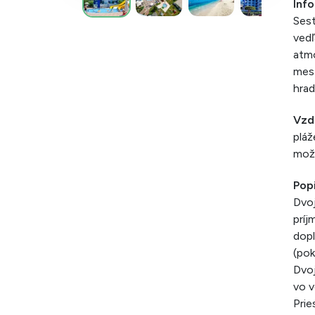
Info
Sest
vedľ
atmo
mest
hrad
Vzd
pláž
možn
Popi
Dvoj
príj
dopl
(pok
Dvoj
vo v
Prie