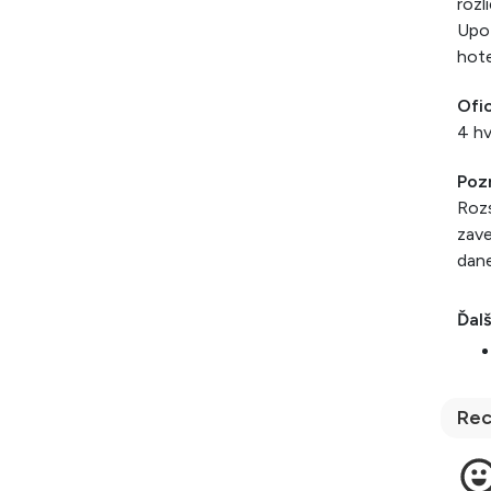
rozl
Upoz
hot
Ofic
4 hv
Poz
Rozs
zave
dane
Ďalš
Rec