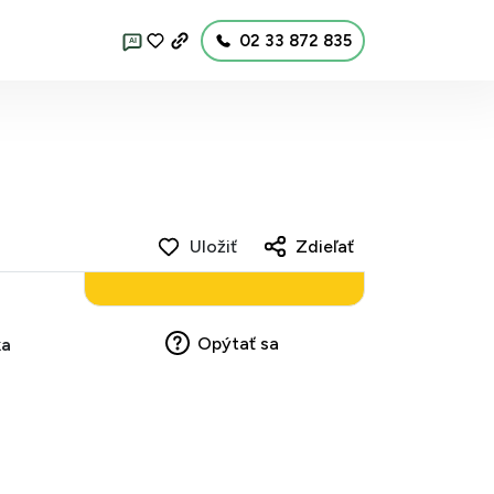
02 33 872 835
AI
Uložiť
Zdieľať
Opýtať sa
ka