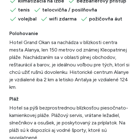
klimatizácia na izbe
bezbariérový prístup
tenis
telocvičňa / posilňovňa
volejbal
wifi zdarma
požičovňa áut
Polohovanie
Hotel Grand Okan sa nachádza v blízkosti centra
mesta Alanya, len 150 metrov od známej Kleopatrinej
pláže. Nachádzaním sa v oblasti plnej obchodov,
reštaurácií a barov, je ideálnou voľbou pre tých, ktorí si
chcú užiť rušnú dovolenku. Historické centrum Alanye
je vzdialené iba 2 km a letisko Antalya je vzdialené 124
km.
Pláž
Hotel sa pýši bezprostrednou blízkosťou piesočnato-
kamienkovej pláže. Plážový servis, vrátane ležadiel,
slnečníkov a osušiek, je poskytovaný za príplatok. Na
pláži sú k dispozícii aj vodné športy, ktoré sú
spoplatnené.