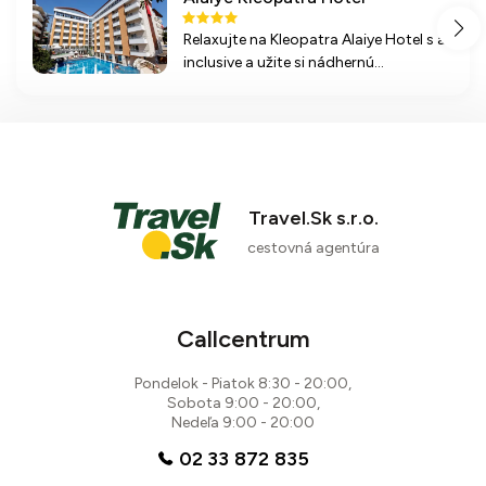
Relaxujte na Kleopatra Alaiye Hotel s all
inclusive a užite si nádhernú
piesočnatú pláž, bazén a rôzne
wellness služby. Ideálne miesto na
rodinnú dovolenku v Alanyi.
Travel.Sk s.r.o.
cestovná agentúra
Callcentrum
Pondelok - Piatok 8:30 - 20:00,
Sobota 9:00 - 20:00,
Nedeľa 9:00 - 20:00
02 33 872 835