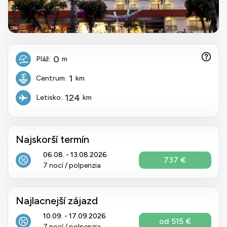
0
Pláž:
m
1
Centrum:
km
124
Letisko:
km
Najskorší termín
06.08. - 13.08.2026
737 €
7 nocí / polpenzia
Najlacnejší zájazd
10.09. - 17.09.2026
od 515 €
7 nocí / polpenzia