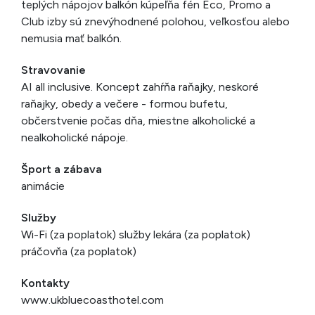
teplých nápojov balkón kúpeľňa fén Eco, Promo a
Club izby sú znevýhodnené polohou, veľkosťou alebo
nemusia mať balkón.
Stravovanie
AI all inclusive. Koncept zahŕňa raňajky, neskoré
raňajky, obedy a večere - formou bufetu,
občerstvenie počas dňa, miestne alkoholické a
nealkoholické nápoje.
Šport a zábava
animácie
Služby
Wi-Fi (za poplatok) služby lekára (za poplatok)
práčovňa (za poplatok)
Kontakty
www.ukbluecoasthotel.com