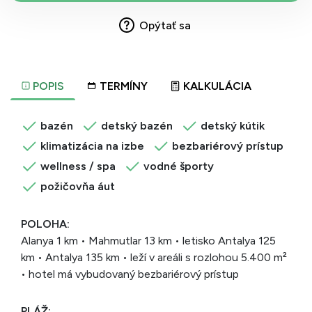
Opýtať sa
POPIS
TERMÍNY
KALKULÁCIA
bazén
detský bazén
detský kútik
klimatizácia na izbe
bezbariérový prístup
wellness / spa
vodné športy
požičovňa áut
POLOHA:
Alanya 1 km • Mahmutlar 13 km • letisko Antalya 125
km • Antalya 135 km • leží v areáli s rozlohou 5.400 m²
• hotel má vybudovaný bezbariérový prístup
PLÁŽ: