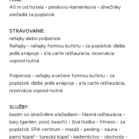
40 m od hotela • pieskovo-kamienková • slnečníky
a ležadlá za poplatok
STRAVOVANIE:
raňajky alebo polpenzia
Raňajky • raňajky formou bufetu • za poplatok: ďalšie
jedlá a nápoje • a´la carte reštaurácia, rezervácia
vopred nutná
Polpenzia • raňajky a večere formou bufetu • za
poplatok: ďalšie jedlá a nápoje • a´la carte reštaurácia,
rezervácia vopred nutná
SLUŽBY:
bazén so slnečníkmi a ležadlami • hlavná reštaurácia •
bary (garden, pool, beach) • živá hudba • fitness • za
poplatok: SPA centrum • masáž • peeling • sauna •
parný kúpeľ • turecký kúpeľ • kaderníctvo • obchody •