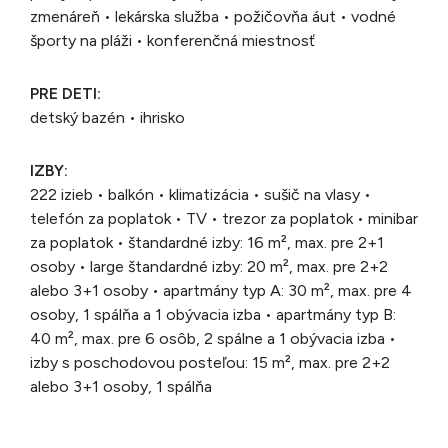
zmenáreň • lekárska služba • požičovňa áut • vodné
športy na pláži • konferenčná miestnosť
PRE DETI:
detský bazén • ihrisko
IZBY:
222 izieb • balkón • klimatizácia • sušič na vlasy •
telefón za poplatok • TV • trezor za poplatok • minibar
za poplatok • štandardné izby: 16 m², max. pre 2+1
osoby • large štandardné izby: 20 m², max. pre 2+2
alebo 3+1 osoby • apartmány typ A: 30 m², max. pre 4
osoby, 1 spálňa a 1 obývacia izba • apartmány typ B:
40 m², max. pre 6 osôb, 2 spálne a 1 obývacia izba •
izby s poschodovou posteľou: 15 m², max. pre 2+2
alebo 3+1 osoby, 1 spálňa