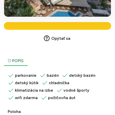
Opýtať sa
POPIS
parkovanie
bazén
detský bazén
detský kútik
chladnička
klimatizácia na izbe
vodné športy
wifi zdarma
požičovňa áut
Poloha