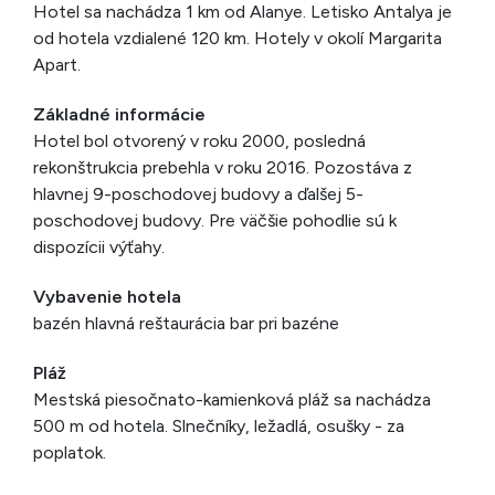
Hotel sa nachádza 1 km od Alanye. Letisko Antalya je
od hotela vzdialené 120 km. Hotely v okolí Margarita
Apart.
Základné informácie
Hotel bol otvorený v roku 2000, posledná
rekonštrukcia prebehla v roku 2016. Pozostáva z
hlavnej 9-poschodovej budovy a ďalšej 5-
poschodovej budovy. Pre väčšie pohodlie sú k
dispozícii výťahy.
Vybavenie hotela
bazén hlavná reštaurácia bar pri bazéne
Pláž
Mestská piesočnato-kamienková pláž sa nachádza
500 m od hotela. Slnečníky, ležadlá, osušky - za
poplatok.