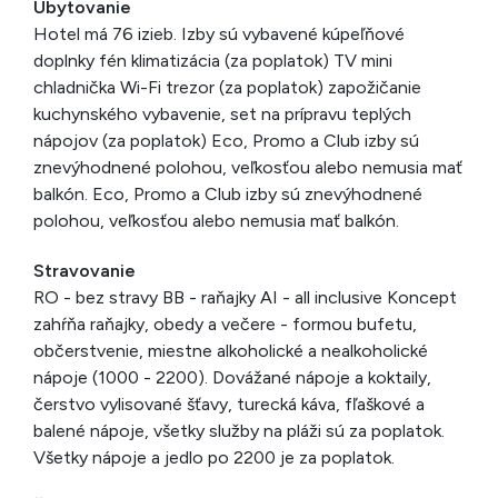
Ubytovanie
Hotel má 76 izieb. Izby sú vybavené kúpeľňové
doplnky fén klimatizácia (za poplatok) TV mini
chladnička Wi-Fi trezor (za poplatok) zapožičanie
kuchynského vybavenie, set na prípravu teplých
nápojov (za poplatok) Eco, Promo a Club izby sú
znevýhodnené polohou, veľkosťou alebo nemusia mať
balkón. Eco, Promo a Club izby sú znevýhodnené
polohou, veľkosťou alebo nemusia mať balkón.
Stravovanie
RO - bez stravy BB - raňajky AI - all inclusive Koncept
zahŕňa raňajky, obedy a večere - formou bufetu,
občerstvenie, miestne alkoholické a nealkoholické
nápoje (1000 - 2200). Dovážané nápoje a koktaily,
čerstvo vylisované šťavy, turecká káva, fľaškové a
balené nápoje, všetky služby na pláži sú za poplatok.
Všetky nápoje a jedlo po 2200 je za poplatok.